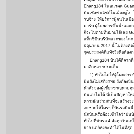
Ehang184 ในอนาคต Guang
บินเชิงพาณิชย์ในเมืองดูไบ 
รับจ้าง ให้บริการผู้คนในเมือ
มารับ ผู้โดยสารขึ้นนั่งและ
ก็จะไปตามที่หมายได้เลย Gu
แท็กซี่บินบริษัทแรกของโลก 
มิถุนายน 2017 นี้ ไม่ต้องคิ
จุดประสงค์ที่แท้จริงคือต้อ
Ehang184 บินได้ดีจากท
มาอีกหลายประเด็น
1) ทำไมไม่ให้ผู้โดยสาร
บินยังไม่เสถียรพอ ยังต้องบ
คำสั่งของผู้เชี่ยวชาญควบค
บินเองไม่ได้ นี่เป็นปัญหาให
ความฝันร่วมกันที่จะสร้างระบ
จะช่วยให้ใครๆ ก็บินรถบินนี
นักบินหรือต้องเข้าใจว่ามัน
ทั่วไปที่ขับรถ 4 ล้อทุกวันแต
ยาก แต่ก็คงจะทำได้ในที่สุด