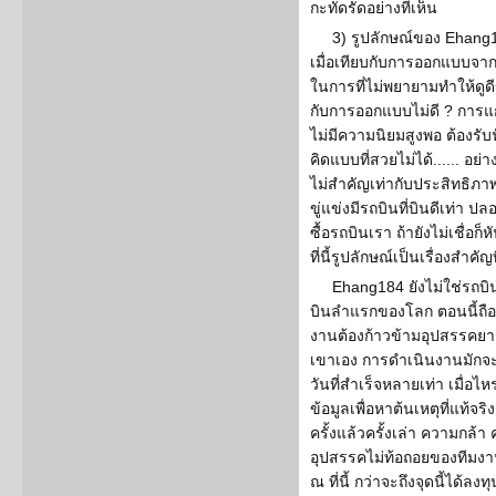
กะทัดรัดอย่างที่เห็น
3) รูปลักษณ์ของ Ehang18
เมื่อเทียบกับการออกแบบจากค่
ในการที่ไม่พยายามทำให้ดูด
กับการออกแบบไม่ดี ? การแ
ไม่มีความนิยมสูงพอ ต้องรับ
คิดแบบที่สวยไม่ได้...... อ
ไม่สำคัญเท่ากับประสิทธิภ
ขู่แข่งมีรถบินที่บินดีเท่า 
ซื้อรถบินเรา ถ้ายังไม่เชื่อ
ที่นี้รูปลักษณ์เป็นเรื่องสำคัญท
Ehang184 ยังไม่ใช่รถบิ
บินลำแรกของโลก ตอนนี้ถือว่าดี
งานต้องก้าวข้ามอุปสรรคย
เขาเอง การดำเนินงานมักจะท
วันที่สำเร็จหลายเท่า เมื่อไ
ข้อมูลเพื่อหาต้นเหตุที่แท้
ครั้งแล้วครั้งเล่า ความกล้
อุปสรรคไม่ท้อถอยของทีมงาน
ณ ที่นี้ กว่าจะถึงจุดนี้ได้ล