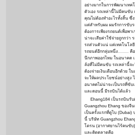
อย่างมากในการพัฒนาเทคโนโ
ตัวเอง รถเหล่านี้ไม่มีคนขั
คุณไม่ต้องทำอะไรทั้งสิ้น ซ
แต่สำหรับผม ผมรักการขับรถ ม
ต้องการเพียงรถยนต์เพื่อพาเรา
น่าจะเสียค่าใช้จ่ายถูกกว่า 
รถส่วนตัวแน่ แต่เทคโนโลยีท
รถยนต์อีกกลุ่มหนึ่ง.........
นึกภาพออกไหม ในอนาคต เมื
ล้อที่ไม่มีคนขับ รถเหล่านี้จะ
ต้องจ่ายเงินเดือนอีกด้วย 
จะให้ผลประโยชน์อย่างสูง ไ
อนาคตไม่น่าจะเป็นรถที่ขับเ
และตอนนี้ มีรถบินได้แล้ว
Ehang184 เป็นรถบินรับ
Guangzhou Ehang ของจีนเป็
เป็นครั้งแรกที่ดูไบ (Dubai)
นี้ บริษัท Guangzhou Ehang 
โดรน (อากาศยานไร้คนขับ) ข
และติดตลาดคือ