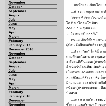
November
...บันทึกและเขียนโดย.
October
September
...พระธรรมทูตสายต่างป
August
"อัตตา หิ อัตตะโน นาโถ
July
โก หิ นาโถ ปะโร สิยา
June
May
อัตตะนา หิ สุทันเตนะ
April
นาถัง ละภะติ ทุลลภัง"
March
ตนแล เป็นที่พึ่ง ของตน คน
February
January 2017
ผู้มีตน อันฝึกฝนดีแล้ว เขา(ผู้
December 2016
...คำว่า "ตน" ในที่นี้ 
November
ตามทัศนะในทางพระพุทธศาส
October
๑.ตัวตนที่เป็นอมตะ(ตัวตนที
September
August
คือเห็นว่าโลกเที่ยงเป็นต้น)
July
เป็นตัวตน)ตามทัศนะของพระ
June
สมมุติ(สมมุติสัจจะ - คือเห็
May
มีความหมายตรงกันข้ามกับ
April
March
อนัตตา(ปรมัตถะสัจจะ - คือจร
February
นิพพาน
January 2016
...เพราะตามทัศนะของปุถุ
December
November
ซึ้งและถ่องแท้ตามหลัก ของ