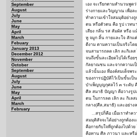
เอง จะเรียกตามสำนวนพูดว่า
September
August
ร่างกายและวิญญาณ เพื่อละ
July
ทำความเข้าใจสมมุติอย่างถูก
June
ตน หรือตัวตน คือ รูป เวท
May
เสียง กลิ่น รส สัมผัส หรื
April
March
หู จมูก ลิ้น กายและใจ สักแต
Febuary
ดีงาม ตามความเป็นจริงโดยสม
January 2013
จนสามารถลด เลิก ละกิเลส ไปไ
December 2012
จนถึงขั้นละเอียดไปได้เรื่อ
November
กัลยาณชน และจากความเป็น
October
September
แล้วนั้นเอง ที่องค์สมเด็จพ
August
ของการปฏิบัติไว้เป็นขั้นเป็น
July
บำเพ็ญบุญกุศลไว้ ๓ ระดับ 
June
ศีล สมาธิ ปัญญา คือวางรู
May
April
ตน ในการลด เลิก ละ กิเลสอ
March
กลาง(ศีล,สมาธิ) และอย่างล
February
...สรุปก็คือ เมื่อเราทำค
สมมุติสัจจะได้อย่างถูกต้อง
คือกายกับใจที่ถูกต้องไปด้ว
คือทาน ศีล ภาวนา และหรือ