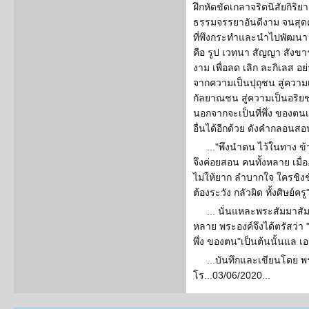
ฝึกหัดขัดเกลาจริตนิสัยกิร
ธรรมจรรยาอันดีงาม จนสุ
ที่พึงกระทำและนำไปพัฒนา
คือ รูป เวทนา สัญญา สังข
งาม เพื่อลด เลิก ละกิเลส 
จากความเป็นปุถุชน สู่คว
กัลยาณชน สู่ความเป็นอริยชนไ
นอกจากจะเป็นที่พึ่ง ของตนเอ
อื่นได้อีกด้วย ดังคำกลอนสอนใจ 
..."พึงนำตน ไว้ในทาง ข้
จึงค่อยสอน คนทั้งหลาย เมื่
ไม่ให้ยาก ลำบากใจ ใครชิงช
ต้องระวัง กลัวผิด ทั้งศิษย์ครู
... นั่นแหละพระสัมมาสัม
หลาย พระองค์จึงได้ตรัสว่า 
พึ่ง ของตน"เป็นต้นนั้นแล เ
...บันทึกและเขียนโดย
โร...03/06/2020...