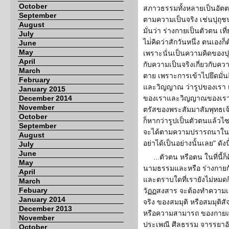
October
สภาวธรรมทั้งหลายเป็นอัตตา 
September
ตามความเป็นจริง เช่นปุถุช
August
มั่นว่า ร่างกายเป็นตัวตน เท
July
ไม่่คิดว่าสักวันหนึ่ง ตนเองก
June
May
เพราะนั่นเป็นความคิดของปุถุช
April
กับความเป็นจริงเกี่ยวกับค
March
ตาย เพราะการเข้าไปยึดมั่น
February
และวิญญาณ ว่ารูปของเรา
January 2015
December 2014
ของเราและวิญญาณของเรา นั้
November
ตรัสของพระสัมมาสัมพุทธเจ้า
October
ก็หากว่ารูปเป็นตัวตนแล้วไซร้
September
จะได้ตามความปรารถนาในรูป
August
อย่าได้เป็นอย่างนั้นเลย" ดังน
July
June
...ตัวตน หรือตน ในที่นี้
May
นามธรรมและหรือ ร่างกายกับ
April
และตราบใดที่เรายังไม่หมดกิ
March
Febuary
วัฏฏสงสาร จะต้องทำความเข
January 2014
จริง ของสมมุติ หรือสมมุติส
December 2013
หรือความสามารถ ของกายแ
November
ประเพณี ศีลธรรม จารรยาอันด
October