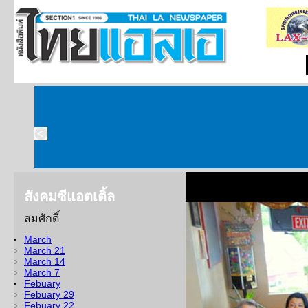
สังคมซีแอตเติ้ล
สมศักดิ์
สังคมซีแอตเติ้ล 1
March
March 21
หน้าข่าวจากซีแอตเติ้ลฉบับน
March 14
พฤษภาคม ๒๕๕๖......แม้ตลอ
March 7
Febuary
มาตามที่ได้ประกาศไว้ แต่ก็
Febuary 29
พยากรณ์ มีฝนตกลงมาพอเป็นกร
Febuary 22