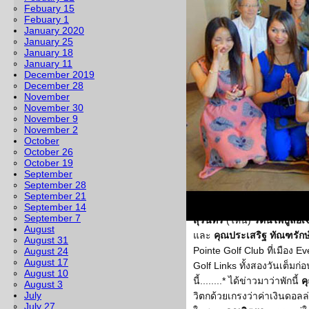
และก็เป็นเวลา ซึ่งกลับรู้สึก
Febuary 15
Febuary 1
ทำให้ต้นไม้ต้นหญ้าก็พลอยได้
January 2020
อากาศโดยทั่วไปกำลังเย็นส
January 25
January 18
เวลา........* หลังเสร็จจาก 
January 11
อาทิตย์ก่อน อาทิตย์นี้ก็จะเ
December 2019
ถึง
วันประสูติ ตรัสรู้
และ
ปร
December 28
November
ณ ศาลาธรรมโกศาจารย์ วัดอ
November 30
นวิลล์........* เห็นหายหน้าห
November 9
คุณประเจตน์ วงศ์สวัสดิ์
คุณพ
November 2
October
ไปช่วยปฏิบัติภารกิจบางอย่า
October 26
หนึ่ง........* เมื่อวันก่อน...
คุ
October 19
September
เดินทางขึ้นมาเยี่ยมเพื่อนที
September 28
ประชุมผู้พิพากษาศาลฎีกาที่เม
September 21
(Berkeley, CA) งานนี้ก็เลยไ
September 14
September 7
สุรินทร์
(ไหน)
รัตนไพบูลย์เ
August
และ
คุณประเสริฐ ทัณฑรักษ
August 31
Pointe Golf Club ที่เมือง 
August 24
August 17
Golf Links ทั้งสองวันเต็มก่
August 10
นี้........* ได้ข่าวมาว่าพักนี้
ค
August 3
July
วิตกด้วยเกรงว่าค่าเงินดอลล
July 27