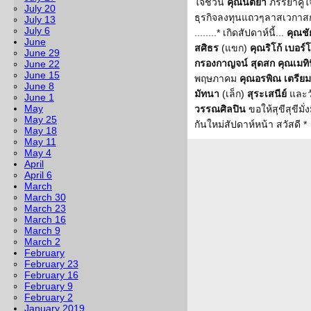
ใจชวน
คุณนิตยา
ภรรยาคู่
July 20
ธุรกิจลงทุนแถวๆลาสเวกาสก่
July 13
July 6
........* เกิดสัปดาห์นี้...
คุณชั
June
สศิธร
(แขก)
คุณริโก้ เบอร์
June 29
กรองกาญจน์ สุดสก คุณเมทิ
June 22
June 15
พฤษภาคม
คุณอรพิณ เตรียม
June 8
มัทนา
(เล็ก)
สุระเสนีย์
และว
June 1
May
วรรณศิลปิน
ขอให้สุขีสุขีมั่
May 25
กันใหม่สัปดาห์หน้า สวัสดี *
May 18
May 11
May 4
April
April 6
March
March 30
March 23
March 16
March 9
March 2
February
February 23
February 16
February 9
February 2
January 2019