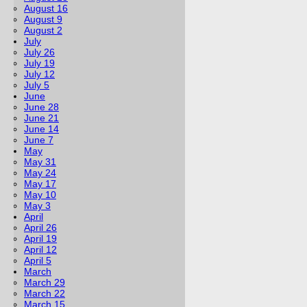
August 16
August 9
August 2
July
July 26
July 19
July 12
July 5
June
June 28
June 21
June 14
June 7
May
May 31
May 24
May 17
May 10
May 3
April
April 26
April 19
April 12
April 5
March
March 29
March 22
March 15