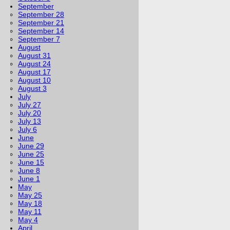
September
September 28
September 21
September 14
September 7
August
August 31
August 24
August 17
August 10
August 3
July
July 27
July 20
July 13
July 6
June
June 29
June 25
June 15
June 8
June 1
May
May 25
May 18
May 11
May 4
April