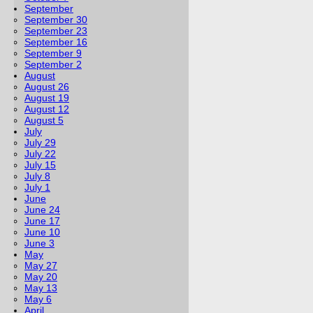
September
September 30
September 23
September 16
September 9
September 2
August
August 26
August 19
August 12
August 5
July
July 29
July 22
July 15
July 8
July 1
June
June 24
June 17
June 10
June 3
May
May 27
May 20
May 13
May 6
April