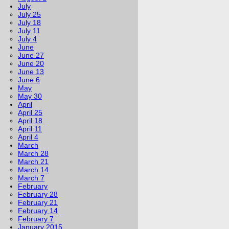
July
July 25
July 18
July 11
July 4
June
June 27
June 20
June 13
June 6
May
May 30
April
April 25
April 18
April 11
April 4
March
March 28
March 21
March 14
March 7
February
February 28
February 21
February 14
February 7
January 2015