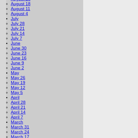
August 18
August 11
August 4
July
July 28
July 21
July 14
July 7
June
June 30
June 23
June 16
June 9
June 2
May
May 26
May 19
May 12
May 5
April
April 28
April 21
April 14
April 7
March
March 31
March 24
March 17