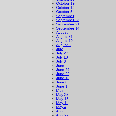
October 19
October 12
October 5
September
September 28
September 21
September 14
August
August 31
August 10
August 3
July
July 27
July 13
July 6
June
June 29
June 22
June 15
June 8
June 1
May
May 25
May 18
May 11
May 4
April
April 27