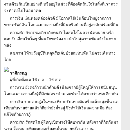
งานด้วยกันเป็นอย่างดี หรืออยู่ในช่วงที่ต้องตัดสินใจในสิ่งที่เราควร
จะทำต่อไปในอนาคต
การเงิน เงินทองคล่องตัวดี มีโอกาสได้เงินก้อนใหญ่จากการ
ขายทรัพย์สิน โดยเฉพาะอย่างยิ่งที่ดินหรือบ้านที่อยู่อาศัยพร้อมที่ดิน
ความรัก กิจกรรมเกี่ยวกับคนรักไม่สดใสไม่ควรนัดหมาย หรือ
ตอบรับเงื่อนไขใดๆ ที่คนรักขอร้อง จะนำไปสู่ความขัดแย้งในภาย
หลัง
สุขภาพ ให้ระวังอุบัติเหตุหรือเจ็บป่วยกะทันหัน ไม่ควรเดินทาง
ไกล
ราศีกรกฎ
ผู้ที่เกิดตั้งแต่ 16 ก.ค. - 16 ส.ค.
การงาน ยังคงก้าวหน้าด้วยดี เนื่องจากมีผู้ใหญ่ให้การสนับสนุน
โดยเฉพาะอย่างยิ่งผู้ที่มีเพศตรงข้าม จะช่วยได้มากกว่าเพศเดียวกัน
การเงิน รายจ่ายสูงในขณะที่รายรับเท่าเดิมหรือแม้จะสูงขึ้น แต่
เทียบกับรายจ่ายแล้วก็ถือว่ายังต่ำอยู่ จึงทำให้เงินสดขาดมือ ต้อง
แก้ไขด้วยการกู้
ความรัก รักสดใส ผู้ใหญ่เปิดทางให้คบหากัน หลังจากที่กีดกันมา
นาน จึงเหมาะที่จะตกลงเรื่องหมั้นหมายหรือแต่งงาน