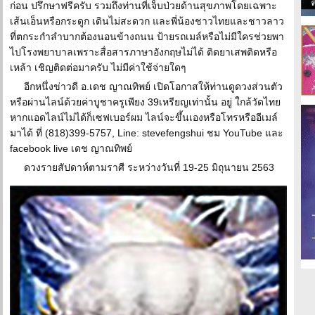
ก่อน ปรึกษาฟรีครับ รวมถึงท่านที่เจ็บป่วยด้านสุขภาพโดยเฉพาะ
เส้นเอ็นหรือกระดูก เดินไม่สะดวก และพี่น้องชาวไทยและชาวลาว
ที่ตกระกำลำบากต้องนอนข้างถนน ป้ายรถเมล์หรือไม่มีใครช่วยพา
ไปโรงพยาบาลเพราะสื่อสารภาษาอังกฤษไม่ได้ ติดยาเสพติดหรือ
เหล้า เชิญติดต่อมาครับ ไม่มีค่าใช้จ่ายใดๆ
อีกหนึ่งข่าวดี อ.เดช ญาณทิพย์ เปิดโอกาสให้ท่านดูดวงส่วนตัว
หรือผ่านไลน์ด้วยค่าบูชาครูเพียง 39เหรียญเท่านั้น อยู่ ใกล้วัดไทย
หากแอดไลน์ไม่ได้ก็เซฟเบอร์ผม ไลน์จะขึ้นเองหรือโทรหรืออีเมล์
มาได้ ที่ (818)399-5757, Line: stevefengshui ชม YouTube และ
facebook live เดช ญาณทิพย์
ดวงรายสัปดาห์ตามราศี ระหว่างวันที่ 19-25 มิถุนายน 2563