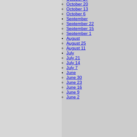
October 20
October 13
October 6
September
September 22
September 15
September 1
August
August 25
August 11
July
July 21
July 14
July 7
June
June 30
June 23
June 16
June 9
June 2