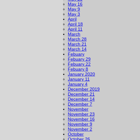
May 16
May 9
May 3
April
April 18
April 11
March
March 28
March 21
March 14
Febuary
Febuary 29
Febuary 22
Febuary 8
January 2020
January 11
January 4
December 2019
December 21
December 14
December 7
November
November 23
November 16
November 9
November 2
October
October 26