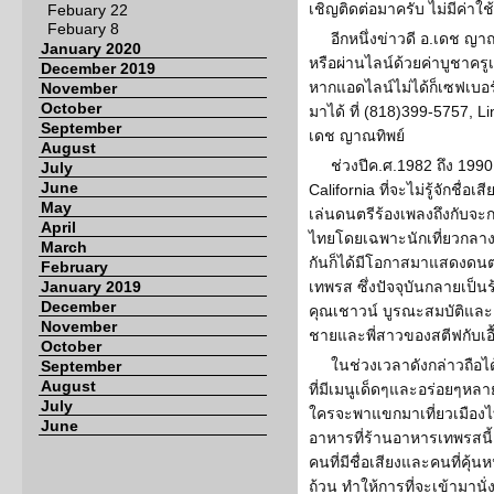
เชิญติดต่อมาครับ ไม่มีค่าใช
Febuary 22
Febuary 8
อีกหนึ่งข่าวดี อ.เดช ญา
January 2020
หรือผ่านไลน์ด้วยค่าบูชาครูเ
December 2019
หากแอดไลน์ไม่ได้ก็เซฟเบอร์
November
October
มาได้ ที่ (818)399-5757, L
September
เดช ญาณทิพย์
August
ช่วงปีค.ศ.1982 ถึง 199
July
June
California ที่จะไม่รู้จักชื่อ
May
เล่นดนตรีร้องเพลงถึงกับจะก
April
ไทยโดยเฉพาะนักเที่ยวกลางคื
March
กันก็ได้มีโอกาสมาแสดงดนต
February
January 2019
เทพรส ซึ่งปัจจุบันกลายเป็น
December
คุณเชาวน์ บูรณะสมบัติและค
November
ชายและพี่สาวของสตีฟกับเอื
October
ในช่วงเวลาดังกล่าวถือ
September
August
ที่มีเมนูเด็ดๆและอร่อยๆหลา
July
ใครจะพาแขกมาเที่ยวเมืองไ
June
อาหารที่ร้านอาหารเทพรสนี
คนที่มีชื่อเสียงและคนที่คุ
ถ้วน ทำให้การที่จะเข้ามานั