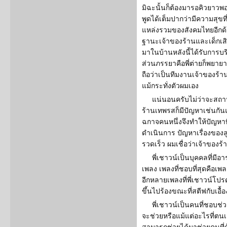
มิฉะนั้นก็ต้องมารอคิวยาว
พูดได้เต็มปากว่ามีความสุขที่ส
แหล่งรวมของสังคมไทยอีกด้านห
ฐานะเจ้าของร้านและเด็กเสิร์
มาในบ้านหลังนี้ได้รับการบร
ส่วนภรรยาคือพี่ต่ายก็พยาย
ถือว่าเป็นทีมงานเจ้าของร้า
แม้กระทั่งตัวผมเอง
แน่นอนครับไม่ว่าจะสถา
ร้านเทพรสก็มีปัญหาเช่นกันแต่
ฉกาจคนหนึ่งจึงทำให้ปัญหาที
ดำเนินการ ปัญหาเรื่องของล
รวดเร็ว ผมเชื่อว่าเจ้าของร
พี่เชาวน์เป็นบุคคลที่มีอ
เพลง เพลงที่ชอบที่สุดคือเพล
อีกหลายเพลงที่พี่เชาวน์โปรด
ขึ้นไปร้องขณะที่สตีฟกับเอื้
พี่เชาวน์เป็นคนที่ชอบช่ว
จะช่วยหรือแม้แต่อะไรที่ตนเ