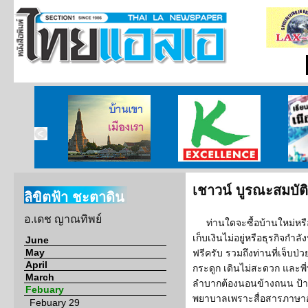
ไทยแห่ง
บ้านเขา เมืองเรา
ศูนย์วิจัยกสิกรไทย
เรียนร
อร์เนีย
เชาวน์ บูรณะสมบัติ
ลิขิตฟ้า ชะตาดิน
อ.เดช ญาณทิพย์
ท่านใดจะซื้อบ้านใหม่หรือ
เก็บเงินไม่อยู่หรือธุรกิจกำ
June
May
ฟรีครับ รวมถึงท่านที่เจ็บป
April
กระดูก เดินไม่สะดวก และพ
March
ลำบากต้องนอนข้างถนน ป้าย
Febuary
พยาบาลเพราะสื่อสารภาษาอั
Febuary 29