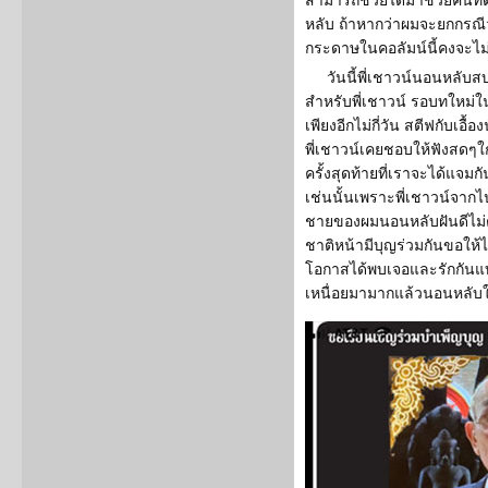
สามารถช่วยได้มาช่วยคนที่ด้อ
หลับ ถ้าหากว่าผมจะยกกรณีว
กระดาษในคอลัมน์นี้คงจะไม
วันนี้พี่เชาวน์นอนหลับส
สำหรับพี่เชาวน์ รอบทใหม่ใน
เพียงอีกไม่กี่วัน สตีฟกับเอื้
พี่เชาวน์เคยชอบให้ฟังสดๆใ
ครั้งสุดท้ายที่เราจะได้แจมก
เช่นนั้นเพราะพี่เชาวน์จากไ
ชายของผมนอนหลับฝันดีไม่ต้
ชาติหน้ามีบุญร่วมกันขอให้ได
โอกาสได้พบเจอและรักกันแบ
เหนื่อยมามากแล้วนอนหลับใ