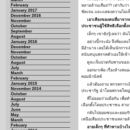
February
หลายล้านเสียง!?! เท่ากับว่า
January 2017
ชัดเจน และแสดงความไม่เห็
December 2016
เอาเสียงของคนที่มาจากกา
November
October
ประชาชนผู้ใช้สิทธิเลือกตั้
September
เด็กๆ เขายังรู้เลยว่า มั
August
January 2016
อย่างนี้กระมัง จึงทิ่มแท
December
มีอำนาจ เลยได้เห็นนักการเม
November
สนับสนุนพรรคตัวเองให้เข้
October
ดูจะเจ็บปวดกับพานของเด
August
July
ออกมาเพ้อ เรื่องล้างสมอง
March
คอมมิวนิสต์
February
January 2015
แล้วต้องถาม พรรคการเมือ
November 2014
ประชารัฐ นำโดยพรรคใหญ่ๆ 
October
ที่ไม่ยอมร่วมมือกัน เพื
August
July
เลือกตั้งโดยประชาชน สาม
June
กลับไปยอมซบและยอมรับกต
May
เหนือเสียงประชาชนหลายล้
March
Febuary
อายเด็กๆ ที่ทำพานบ้างไ