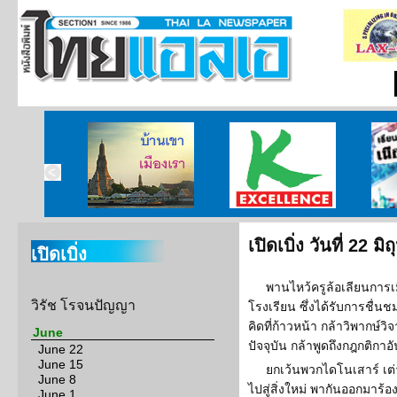
บ้านเขา เมืองเรา
ศูนย์วิจัยกสิกรไทย
เรียนร
เปิดเบิ่ง วันที่ 22 
เปิดเบิ่ง
พานไหว้ครูล้อเลียนการ
วิรัช โรจนปัญญา
โรงเรียน ซึ่งได้รับการชื่น
คิดที่ก้าวหน้า กล้าวิพากษ์ว
June
ปัจจุบัน กล้าพูดถึงกฎกติกาอ
June 22
June 15
ยกเว้นพวกไดโนเสาร์ เต่
June 8
ไปสู่สิ่งใหม่ พากันออกมาร
June 1