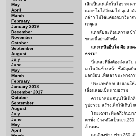
เลิกเป็นแค่เด็กในโอวาท คว
May
April
แคบๆไม่ได้อีกต่อไป จุดสำคัญ
March
กล่าว ไม่ใช่แค่ออกมาวิพากษ์
February
เหตุผล
January 2019
December
แต่กลับสะท้อนความเข้
November
ขณะนี้อย่างลึกซึ้ง
October
และเหนืออื่นใด คือ แสดงจ
September
August
ธรรม!
July
นี่แหละที่ยิ่งต้องส่งเสริม
June
มาในวันข้างหน้า ซึ่งมีจุด
May
ยอกย้อน เพื่อเอาชนะทางการ
March
February
ประเภทที่ชอบสั่งสอนให้เ
January 2018
เลื่อนลอยเป็นนามธรรม
December 2017
October
ควรมาสนับสนุนให้เด็กคิด
September
รูปธรรม สร้างเด็กให้เติบโตเป
August
โดยเฉพาะที่พูดถึงกันมากท
July
June
ตาชั่ง ข้างหนึ่งเป็นส.ว.25
May
ล้านคน
April
แต่เอียงข้าง ฟาก 250 เ
March