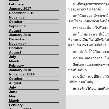
นั่นคือรัฐบาลจากการรัฐปร
February
January 2017
บรรยากาศหลังเลือกตั้ง!
December 2016
แต่ก็นั่นแหละ ถึงขนาดม
November
ร่วมโหวตนายกฯด้วย ก็ทำได้
October
September
เพราะฉะนั้นอะไรที่ไม่เค
August
แต่ก็น่าคิดว่า การที่เ
January 2016
December
หัว จะคุมเสียงกันได้ดีหรือไ
November
สุดๆ เกิน 250 แค่ไม่กี่เสียง
October
แค่แบ่งเก้าอี้ก็ตีกันเละข
August
July
ต่อไปจะกลมเกลียวกันใ
March
อีกทั้งกระแสจากประชาช
February
January 2015
ทางที่ไม่ดีนัก
November 2014
ตอนนี้เสียงบ่นที่ฮิตสุดก็ค
October
ได้มีอนาคตใหม่ๆ
August
July
แต่ลงท้ายได้อนาคตเดิมๆ
June
May
March
Febuary