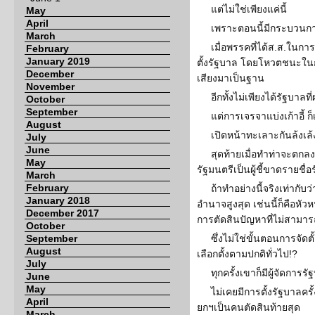
แต่ไม่ใช่เพียงแค่นี้
May
April
เพราะตอนนี้มีกระบวนการต
March
เมื่อพรรคที่ได้ส.ส.ในกา
February
January 2019
ตั้งรัฐบาล โดยโหวตชนะในก
December
เสียงมาเป็นฐาน
November
อีกทั้งไม่เพียงได้รัฐบา
October
September
แต่การเจรจาแบ่งเก้าอี้ ก
August
เปิดหน้าทะเลาะกันล้งเล้ง
July
June
สุดท้ายเมื่อทำท่าจะตกลงก
May
รัฐมนตรีเป็นผู้ชี้ขาดรายชื
March
February
ถ้าทำอย่างนี้จริงเท่ากับว
January 2018
อำนาจสูงสุด เช่นนี้ก็คือหั
December 2017
การตัดสินปัญหาที่ไม่สามาร
October
September
ซึ่งไม่ใช่ขั้นตอนการจั
August
เลือกตั้งตามปกติทั่วไป!?
July
ทุกครั้งเขาก็มีผู้จัดการ
June
May
ไม่เคยมีการตั้งรัฐบาลครั
April
ยกฯเป็นคนตัดสินท้ายสุด
March