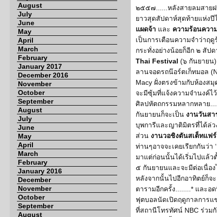
August
๒๕๕๗......หลังสายลมสายฝน
July
ยาวสุดสัปดาห์สุดท้ายแห่งปีไ
June
แผดจ้า
และ
ความร้อนความ
May
เป็นการเตือนความจำว่าฤดูร
April
March
กระทั่งอย่างน้อยก็อีก ๒ สัปดา
February
Thai Festival
(๖ กันยายน) 
January 2017
ลานจอดรถน๊อร์ตเก็ทมอล (No
December 2016
Macy ฝั่งตรงข้ามกับห้องส
November
October
จะมีซุ้มที่แจ้งความจำนงค์ไ
September
ศิลปหัตถกรรมหลากหลาย........
August
กันยายนก็จะเป็น
งานวันสา
July
บุพการีและญาติมิตรที่ได้ล่
June
ส่วน
งานวอชิงตันสเต็ทแฟร์
May
April
ท่านๆอาจจะเคยเรียกกันว่า ‘
March
มาแต่ก่อนนั้นได้เริ่มไปแล้วต
February
๕ กันยายนและจะมีต่อเนื่องไป
January 2016
หลังจากนั้นไปอีกอาทิตย์ก็จ
December
November
ตารามอีกครั้ง........* และอดท
October
ฟุตบอลนัดเปิดฤดูกาลการแข
September
ที่สถานีโทรทัศน์ NBC ร่วม
August