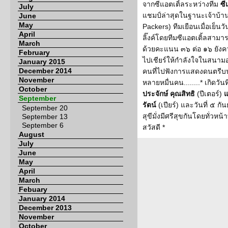
จากซีแอตเติ้ลระหว่างทีม
ซี
July
แชมป์ล่าสุดในฐานะเจ้าบ้า
June
May
Packers) ทีมเยือนเมื่อเย็นวั
April
ลิ๊งค์โดยทีมซีแอตเติ้ลสาม
March
ด้วยคะแนน ๓๖ ต่อ ๑๖ ยังคว
February
ไปเชียร์ให้กำลังใจในสนาม
January 2015
December 2014
คนที่ไปฟังการแสดงดนตรีบ
November
หลายหมื่นคน........* เกิดวัน
October
ประจักษ์ คุณสิทธิ
(ปีเตอร์)
แ
September
รัตน์
(เปียร์) และวันที่ ๕ ก
September 20
สุขีมั่งมีศรีสุขกันโดยทั่วหน
September 13
September 6
สวัสดี *
August
July
June
May
April
March
Febuary
January 2014
December 2013
November
October