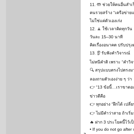
11. 🤲 ช่วยให้คนอื่นสำเร
คนรวยสร้าง “เครือข่ายแ
ไม่ใช่แค่ตัวเองเก่ง
12. 🧘 ใช้เวลาคิดทุกวัน
วันละ 15–30 นาที
คิดเรื่องอนาคต ปรับปรุ
13. 👂 รับฟังคำวิจารณ์
ไม่หนีคำติ เพราะ “คำวิจ
🔍 สรุปแบบตรงไปตรงม
ลองถามตัวเองง่าย ๆ ว่า
👉 “13 ข้อนี้…เราขาดอ
ข่าวดีคือ
👉 ทุกอย่าง “ฝึกได้ เปลี่ย
👉 ไม่มีคำว่าสาย ถ้าเริ่มว
🔥 ฝาก 3 ประโยคนี้ไว้เป
• If you do not go afte