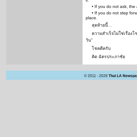
it.
• If you do not ask, the
• If you do not step for
place.
สุดท้ายนี้…
ความสำเร็จไม่ใช่เรื่องโช
วัน”
โชคดีครับ
คิด ฉัตรประภาชัย
© 2011 - 2026
Thai LA Newspa