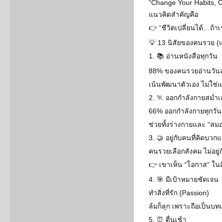
“Change Your Habits, C
แนวคิดสำคัญคือ
👉 “ชีวิตเปลี่ยนได้…ถ้าเ
💡 13 นิสัยของคนรวย (แ
1. 📚 อ่านหนังสือทุกวัน
88% ของคนรวยอ่านวันล
เน้นพัฒนาตัวเอง ไม่ใช่แ
2. 🏃 ออกกำลังกายสม่ำ
66% ออกกำลังกายทุกวัน
ช่วยทั้งร่างกายและ “สม
3. 🤝 อยู่กับคนที่คิดบ
คนรวยเลือกสังคม ไม่อยู
👉 เขาเห็น “โอกาส” ในสิ
4. 🎯 มีเป้าหมายชัดเจน
ทำสิ่งที่รัก (Passion)
ล้มก็ลุก เพราะถือเป็นบท
5. ⏰ ตื่นเช้า