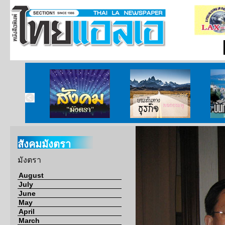
ากกงสุล
สังคมมังตรา
บนเส้นทางธุรกิจ
บั
สังคมมังตรา
มังตรา
August
July
June
May
April
March