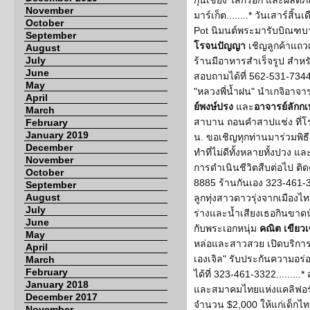
กุนเชียง ไส้กรอก และผลิตภัณ
November
มาร์เก็ต........* วันเสาร์ส
October
Pot นิมนต์พระมารับบิณฑบ
September
โรจนปัญญา
เชิญลูกค้าแถวเม
August
July
ร้านมีอาหารสำเร็จรูป สำหร
June
สอบถามได้ที่ 562-531-7344...
May
"หลวงพี่น้ำฝน" นำเกจิอาจา
April
ย์พงษ์ปรง
และ
อาจารย์ลักก
March
สาบาน ถอนคำสาปแช่ง ที่โ
February
January 2019
น. ขอเชิญทุกท่านมาร่วมพิธ
December
ทำที่ไม่ดีทั้งหลายทั้งปวง แล
November
การดำเนินชีวิตสืบต่อไป ติ
October
8885 ร้านกันเอง 323-461-3322
September
August
ลูกทุ่งสาวดาวรุ่งจากเมืองไท
July
ร่างและน้ำเสียงเธอกินขาดนัก
June
กับพระเอกหนุ่ม
คณิต เขียวเ
May
หล่อและสาวสวย เปิดบริการทุก
April
เองเจิล" รับประกันความอ
March
February
ได้ที่ 323-461-3322......
January 2018
และสมาคมไทยแห่งแคลิฟอร์เน
December 2017
จำนวน $2,000 ให้แก่เด็กไท
November