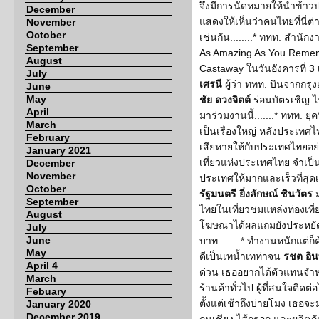
จึงมีการนัดหมายให้นำข้าวปล
December
แสดงให้เห็นว่าคนไทยที่นี่ต
November
October
เช่นกัน........* ททท. สำนั
September
As Amazing As You Remembe
August
Castaway ในวันอังคารที่ 
July
เศรนี
ผู้ว่า ททท. บินจากกร
June
May
ชัย ดวงจิตต์
ร่อนบัตรเชิญ ไปย
April
มาร่วมงานนี้.......* ททท. ยุคน
March
เป็นเรื่องใหญ่ หลังประเทศ
February
เสียหายให้กับประเทศไทยอย่
January 2021
เที่ยวแห่งประเทศไทย จำเป็น
December
November
ประเทศให้มากและเร็วที่สุดเ
October
รัฐมนตรี ยิ่งลักษณ์ ชินวัตร
ม
September
ไทยในเที่ยวชมแหล่งท่องเที
August
โฆษณาได้ผลแถมยังประหยัด
July
June
บาท........* ทำงานหนักแต่ก
May
ดีเป็นเทน้ำเทท่าจน
รชต อิ
April 4
ด่วน เธออยากได้ตัวแทนจำ
March
ร้านค้าทั่วไป ผู้ที่สนใจติดต
Febuary
ตั้งแต่เช้าถึงบ่ายโมง เธอจ
January 2020
December 2019