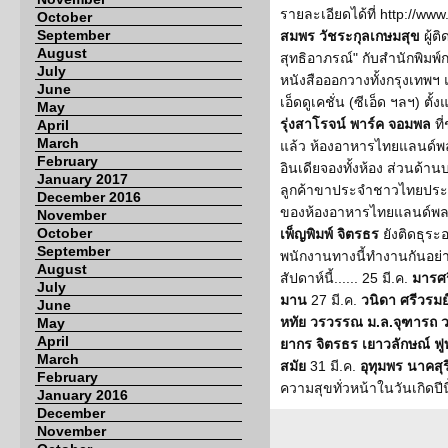
รายละเอียดได้ที่ http://www.
October
September
สมพร วัชระกุลเกษมสุข
ผู้ต
August
สุทธิอาภรณ์" กับสำนักพิมพ์กร
July
หนังสือออกวางทั้งกรุงเทพฯ แล
June
เอ็ดดูเคชั่น (ซีเอ็ด ฯลฯ) 
May
รุ่งสาโรจน์ พาร์ค จอมพล
ที่
April
March
แล้ว ห้องอาหารไทยแลนด์พ
February
อินเดียจองทั้งห้อง ส่วนด้านบ
January 2017
ลูกค้าขาประจำชาวไทยประท
December 2016
ของห้องอาหารไทยแลนด์พลาซ
November
October
เพ็ญพิมพ์ จิตรธร
ยังติดธุระอ
September
พนักงานทางนี้ทำงานกันอย่างเต
August
สัปดาห์นี้...... 25 มี.ค.
มารศร
July
มาน
27 มี.ค.
วนิดา ศรีวรม
June
หทัย วรวรรณ ม.ล.จุฑารถ 
May
April
ยากร จิตรธร เยาวลักษณ์ ฟูท
March
สมัย
31 มี.ค.
อุทุมพร นาคสุ
February
ความสุขทั่วหน้าในวันเกิดปีน
January 2016
December
November