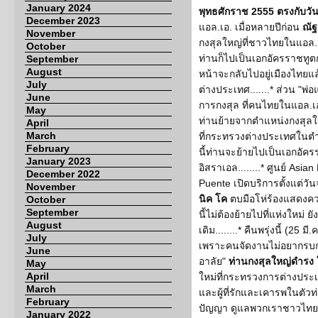
January 2024
พุทธศักราช 2555 ตรงกับวันข
December 2023
แอล.เอ. เมื่อหลายปีก่อน
ณัฐ
November
กงสุลใหญ่ที่ชาวไทยในแอล.เ
October
ท่านก็ไปเป็นเอกอัครราชทูตกร
September
August
หน้าจะกลับไปอยู่เมืองไทย
July
ต่างประเทศ.......* ส่วน "พ
June
การกงสุล ที่คนไทยในแอล.เอ.
May
ท่านย้ายจากตำแหน่งกงสุลใ
April
March
ที่กระทรวงต่างประเทศในตำ
February
นี้ท่านจะย้ายไปเป็นเอกอัค
January 2023
อิสราเอล........* ศูนย์ Asi
December 2022
Puente เปิดบริการตั้งแต่วั
November
นิค โค
ตบมือโห่ร้องแสดงคว
October
September
นี้ไม่ต้องย้ายไปที่แห่งใหม่ ย
August
เดิม........* คืนพรุ่งนี้ (25 ม
July
เพราะคนจัดงานไม่อยากรบกว
June
อาลัย"
ท่านกงสุลใหญ่ดำรง
May
April
ใหม่ที่กระทรวงการต่างประเทศ
March
และผู้ที่รักและเคารพในตัว
February
ปัญญา ดูแลพวกเราชาวไทยใ
January 2022