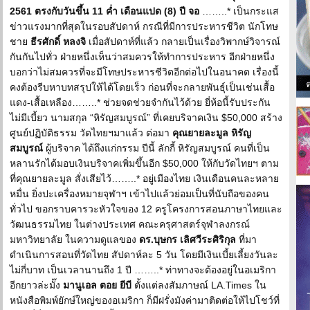
2561 ตรงกับวันขึ้น 11 ค่ำ เดือนแปด (8) ปี จอ
……..* เป็นกระแส
ข่าวแรงมากที่สุดในรอบสัปดาห์ กรณีที่มีการประหารชีวิต นักโทษ
ชาย
ธีรศักดิ์ หลงจิ
เมื่อสัปดาห์ที่แล้ว กลายเป็นเรื่องวิพากษ์วิจารณ์
กันกันไปทั่ว ฝ่ายหนึ่งเห็นว่าสมควรให้ทำการประหาร อีกฝ่ายหนึ่ง
บอกว่าไม่สมควรที่จะมีโทษประหารชีวิตอีกต่อไปในอนาคต เรื่องนี้
คงต้องรีบหาบทสรุปให้ได้โดยเร็ว ก่อนที่จะกลายพันธุ์เป็นเช่นเสื้อ
แดง-เสื้อเหลือง……..* ช่วยจดช่วยจำกันไว้ด้วย ยี่ห้อนี้รับประกัน
ไม่มีเบี้ยว นามสกุล “หิรัญสมบูรณ์” ที่เคยบริจาคเงิน $50,000 สร้าง
ศูนย์ปฏิบัติธรรม วัดไทยฯมาแล้ว ต่อมา
คุณยายละมูล หิรัญ
สมบูรณ์
ผู้บริจาค ได้ถึงแก่กรรม ปีนี้ ลักกี้ หิรัญสมบูรณ์ คนที่เป็น
หลานรักได้มอบเงินบริจาคเพิ่มขึ้นอีก $50,000 ให้กับวัดไทยฯ ตาม
ที่คุณยายละมูล สั่งเสียไว้……..* อยู่เมืองไทย เงินเดือนคนละหลาย
หมื่น ยิ่งปะเครื่องหมายจุฬาฯ เข้าไปแล้วย่อมเป็นที่นับถือของคน
ทั่วไป ขอกราบคารวะหัวใจของ 12 ครูโครงการสอนภาษาไทยและ
วัฒนธรรมไทย ในต่างประเทศ คณะครุศาสตร์จุฬาลงกรณ์
มหาวิทยาลัย ในความดูแลของ
ดร.บุษกร เลิศวีระศิริกุล
ที่มา
ดำเนินการสอนที่วัดไทย สัปดาห์ละ 5 วัน โดยมีเงินเบี้ยเลี้ยงวันละ
ไม่กี่บาท เป็นเวลานานถึง 1 ปี ……..* ท่าทางจะต้องอยู่ในอเมริกา
อีกยาวล่ะมั๊ง
มานูเอล ตอย ยีบี
ตั้งแต่ลงสัมภาษณ์ LA.Times ใน
หนังสือพิมพ์ยักษ์ใหญ่ของอเมริกา ก็มีฝรั่งมังค่ามาติดต่อให้ไปโชว์ที่