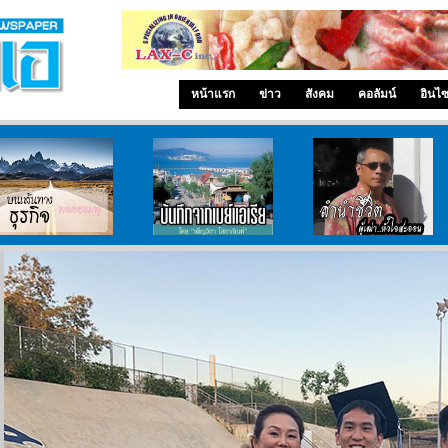
หน้าแรก
ข่าว
สังคม
คอลัมน์
อินไ
บนเส้นทางธุรกิจ
บันทึกจากเบย์เอเรีย
ลำนำ..ชีวิต