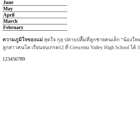
June
May
April
March
February
ญาติมิตรต่างยินดี
ขอแสดงความยินดีกับ น้องน้ำหวาน พิมพ์วลี 
สาขา Marine Biology (B.S.) Hawaii University at Manoa, Honolul
1
2
3
4
5
6
7
8
9