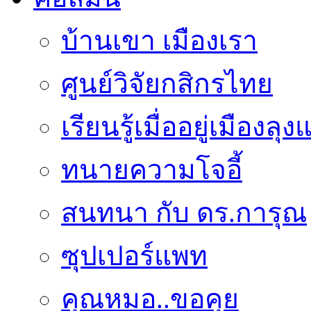
บ้านเขา เมืองเรา
ศูนย์วิจัยกสิกรไทย
เรียนรู้เมื่ออยู่เมืองลุ
ทนายความโจอี้
สนทนา กับ ดร.การุณ
ซุปเปอร์แพท
คุณหมอ..ขอคุย