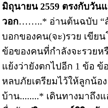
มิถุนายน 2559 ตรงกับวันแ
วอก
……..* อ่านต้นฉบับ “ล
บอกของคน(จะ)รวย เขีย
ข้อของคนที่กำลังจะรวยห
แย้งว่ายังตกไปอีก 1 ข้อ ข้อ
หลบภัยเตรียมไว้ให้ลูกน้อง
บ้าน........* เดินทางมาถึ