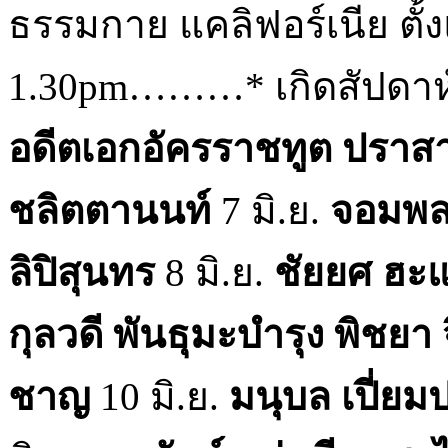
ธรรมกาย แคลิฟอร์เนีย ตั้งแต่
1.30pm………* เกิดสัปดาห์นี
อดีตเอกอัครราชทูต ปราส
ชลิตตานนท์
7 มิ.ย.
จอมพล
ลิปิสุนทร
8 มิ.ย.
ชัยยศ ฮะแส
กุลวดี พันธุมะบำรุง พิชยา
ชาญ
10 มิ.ย.
มนุบล เปี่ย