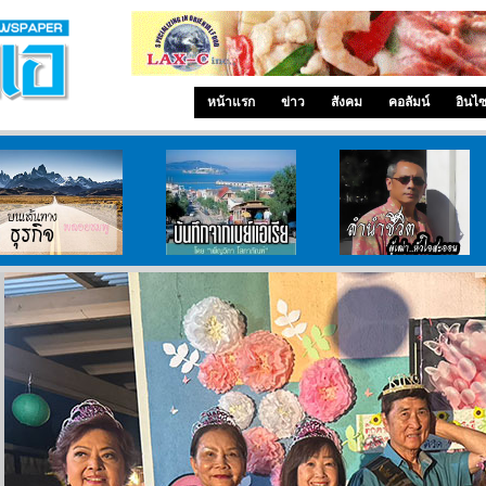
หน้าแรก
ข่าว
สังคม
คอลัมน์
อินไ
บนเส้นทางธุรกิจ
บันทึกจากเบย์เอเรีย
ลำนำ..ชีวิต