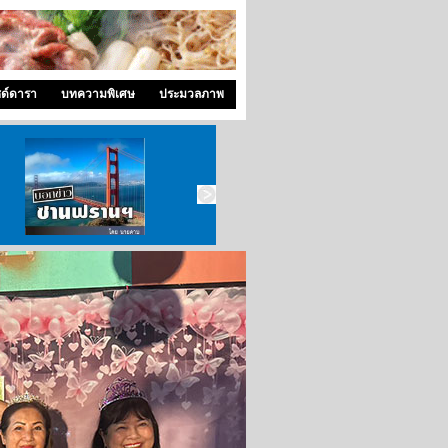
ซด์ดารา
บทความพิเศษ
ประมวลภาพ
บอกข่าว ซานฟราน
ท่องไปใน San Francisco
สังคมซีแอตเติ้ล