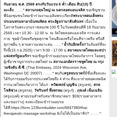
กันยายน พ.ศ. 2568 ตรงกับวันแรม 6 ค่ำ เดือน สิบ(10) ปี
มะเส็ง
……..*
สถานกงสุลใหญ่ ณ นครลอสแอนเจลิส
ขอเชิญชวน
พี่น้องชุมชนไทยเข้าร่วมงานเฉลิมพระเกียรติ
พระบาทสมเด็จพระ
ปรเมนทรมหาอานันทมหิดล พระอัฐมรามาธิบดินทร
เนื่องใน
โอกาสวันพระบรมราชสมภพ 100 ปี ในวันพฤหัสบดีที่ 18 กันยายน
2568 เวลา 10.30 - 12.00 น. ณ วัดไทยลอสแองเจลิส การแต่ง
กาย: ชุดผ้าไทยหรือชุดสุภาพ โทนสีแดงหรือโทนสีขาวครีม หรือสี
สุภาพอื่น ๆ ตามความเหมาะสม……..*
ย้ำกันอีกครั้ง!!
วันจันทร์ที่จะ
ถึงนี้(15 ก.ย.2025) เวลา 9:00 - 17:00 น.
สมาคมนวดไทยและสปา
แห่งสหรัฐอเมริกา
ขอเชิญเข้าร่วมอบรมนวดไทยแก้อาการ โดยครู
ผู้เชี่ยวชาญจากประเทศไทย! ณ
สถานเอกอัครราชทูตไทย ณ กรุง
วอชิงตัน ดี.ซี.
(Thai Embassy, 1024 Wisconsin Ave,
Washington DC 20007) ……..* พบกับ
ครูสอนนวด
ที่มีชื่อเสียงและ
ได้รับการยอมรับจากประเทศไทยถึง 4 ท่าน ที่จะมาถ่ายทอดเทคนิค
การนวดไทยแก้อาการ ได้แก่ :
ทวัฒพงษ์ บุญชิน
(ครูเดช),
สกล
โชติช่วง
(ครูสกล),
วัชรินทร์ พึ่งพรหม
(ครูเก๋) ,
ภุชงค์ เข็มเฉลิม
(ครูแบงค์) ค่าอบรมสำหรับสมาชิกสมาคมฯ: $59(รวมค่าอาหาร
และของว่าง) ลงทะเบียนเข้าร่วมอบรม
ได้ที่:https://form.123formbuilder.com/6847380/thai-
therapeutic-massage-workshop ยังไม่ได้เป็นสมาชิก? ……..*