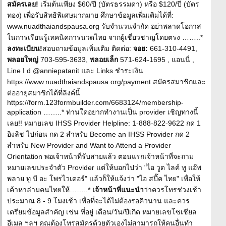
สมัครเลย!
เริ่มต้นเพียง $60/ปี (บัตรธรรมดา) หรือ $120/ปี (บัตร
ทอง) เพื่อรับสิทธิพิเศษมากมาย ศึกษาข้อมูลเพิ่มเติมได้ที่:
www.nuadthaiandspausa.org รับจำนวนจำกัด อย่าพลาดโอกาส
ในการเรียนรู้เทคนิคการนวดไทย จากผู้เชี่ยวชาญโดยตรง ……..*
ลงทะเบียน!
สอบถามข้อมูลเพิ่มเติม ติดต่อ:
จอย:
661-310-4491,
พลอยใหญ่
703-595-3633,
พลอยเล็ก
571-624-1695 , แอนนี่ ,
Line I d @anniepatanit และ Links ชำระเงิน
https://www.nuadthaiandspausa.org/payment สมัครสมาชิกและ
ต่ออายุสมาชิกได้ที่ลิงค์นี้
https://form.123formbuilder.com/6683124/membership-
application ……..* ท่านใดอยากทำงานเป็น provider เชิญทางนี้
เลย!! หมายเลข IHSS Provider Helpline: 1-888-822-9622 กด 1
อิงลิช ไปก่อน กด 2 สำหรับ Become an IHSS Provider กด 2
สำหรับ New Provider and Want to Attend a Provider
Orientation พอเจ้าหน้าที่รับสายแล้ว ตอนแรกเจ้าหน้าที่จะถาม
หมายเลขประจำตัว Provider แต่ให้บอกไปว่า "ไอ วูด ไลค์ ทู แอ๊พ
พลาย ทู บี อะ โพรไวเดอร์" แล้วก็ให้แจ้งว่า "ไอ สปี๊ค ไทย" เพื่อให้
เค้าหาล่ามคนไทยให้……..*
เจ้าหน้าที่แนะนำ
ว่าควรโทรช่วงเช้า
ประมาณ 8 - 9 โมงเช้า เพื่อที่จะได้ไม่ต้องรอคิวนาน และควร
เตรียมข้อมูลสำคัญ เช่น ที่อยู่ เดือน/วัน/ปีเกิด หมายเลขโซเชียล
อีเมล ฯลฯ คุณต้องโทรสมัครด้วยตัวเองไม่สามารถให้คนอื่นทำ