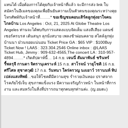
แทนได้ เมื่อต้องการได้คุยกับเจ้าหน้าที่แล้ว จะมีการส่ง link ใบ
สมัครในอีเมลของคุณเพื่อยืนยันความเป็นตัวตนของคุณระหว่างคุย
โทรศัพท์กับเจ้าหน้าที่……..*
ขอเชิญชมคอนเสิร์ตลูกทุ่งยาใจคน
ไกลบ้าน
Los Angeles : Oct, 21, 2025 At Globe Theatre Los
Angeles ท่านจะได้พบกับการแสดงแบบจัดเต็ม แสงสีเสียง แดนซ์
เซอร์ครบรส เต้นสนุก ลุกนั่งสบาย เพลงช้าผ่อนคลาย สไตล์ลูกทุ่ง
บ้านนา ม๋วนจอยแน่นอน Ticket Price GA : $65 VIP : $100Buy
Ticket Now ! LAAS : 323.304.2546 Online inbox : @LAAS
Ticket Hub, Jimmy : 909-632-4565,The concert LA : 310-957-
4894……..* เกิดสัปดาห์นี้… 14 ก.ย.
เจนนี่ สัมมาพันธ์ ชรินทร์
รี้พลรุจี กานดา จิตรานุเคราะห์
15 ก.ย.
สาโรจน์ วายุโชติ
16 ก.ย.
ศรีไศล สุชาตวุฒิ
17 ก.ย.
วันทนา ใคร่ครวญ นงเยาว์ วรานนท์ ทิป
เปล่งแสงทิพย์
…ขอให้โชคดีมีความสุข ร่ำรวยเงินทอง ปราศจาก
โรคภัยไข้เจ็บ สุขภาพแข็งแรง มีความเจริญก้าวหน้า ในหน้าที่การ
งาน และสมหวังในสิ่งที่ปรารถนาทุกคนทุกท่านค่ะ. (ญ.อมตะ)