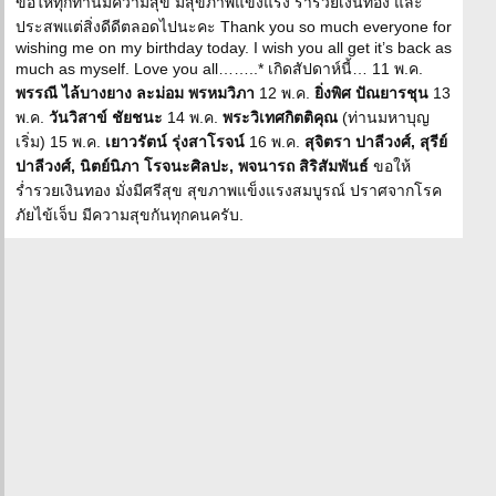
ขอให้ทุกท่านมีความสุข มีสุขภาพแข็งแรง ร่ำรวยเงินทอง และ
ประสพแต่สิ่งดีดีตลอดไปนะคะ Thank you so much everyone for
wishing me on my birthday today. I wish you all get it’s back as
much as myself. Love you all……..* เกิดสัปดาห์นี้… 11 พ.ค.
พรรณี ไล้บางยาง ละม่อม พรหมวิภา
12 พ.ค.
ยิ่งพิศ ปัณยารชุน
13
พ.ค.
วันวิสาข์ ชัยชนะ
14 พ.ค.
พระวิเทศกิตติคุณ
(ท่านมหาบุญ
เริ่ม) 15 พ.ค.
เยาวรัตน์ รุ่งสาโรจน์
16 พ.ค.
สุจิตรา ปาลีวงศ์, สุรีย์
ปาลีวงศ์, นิตย์นิภา โรจนะศิลปะ, พจนารถ สิริสัมพันธ์
ขอให้
ร่ำรวยเงินทอง มั่งมีศรีสุข สุขภาพแข็งแรงสมบูรณ์ ปราศจากโรค
ภัยไข้เจ็บ มีความสุขกันทุกคนครับ.