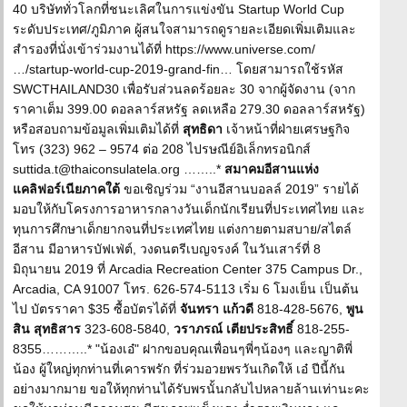
40 บริษัททั่วโลกที่ชนะเลิศในการแข่งขัน Startup World Cup
ระดับประเทศ/ภูมิภาค ผู้สนใจสามารถดูรายละเอียดเพิ่มเติมและ
สำรองที่นั่งเข้าร่วมงานได้ที่ https://www.universe.com/
…/startup-world-cup-2019-grand-fin… โดยสามารถใช้รหัส
SWCTHAILAND30 เพื่อรับส่วนลดร้อยละ 30 จากผู้จัดงาน (จาก
ราคาเต็ม 399.00 ดอลลาร์สหรัฐ ลดเหลือ 279.30 ดอลลาร์สหรัฐ)
หรือสอบถามข้อมูลเพิ่มเติมได้ที่
สุทธิดา
เจ้าหน้าที่ฝ่ายเศรษฐกิจ
โทร (323) 962 – 9574 ต่อ 208 ไปรษณีย์อิเล็กทรอนิกส์
suttida.t@thaiconsulatela.org ……..*
สมาคมอีสานแห่ง
แคลิฟอร์เนียภาคใต้
ขอเชิญร่วม “งานอีสานบอลล์ 2019” รายได้
มอบให้กับโครงการอาหารกลางวันเด็กนักเรียนที่ประเทศไทย และ
ทุนการศึกษาเด็กยากจนที่ประเทศไทย แต่งกายตามสบาย/สไตล์
อีสาน มีอาหารบัฟเฟ่ต์, วงดนตรีเบญจรงค์ ในวันเสาร์ที่ 8
มิถุนายน 2019 ที่ Arcadia Recreation Center 375 Campus Dr.,
Arcadia, CA 91007 โทร. 626-574-5113 เริ่ม 6 โมงเย็น เป็นต้น
ไป บัตรราคา $35 ซื้อบัตรได้ที่
จันทรา แก้วดี
818-428-5676,
พูน
สิน สุทธิสาร
323-608-5840,
วราภรณ์ เตียประสิทธิ์
818-255-
8355………..* "น้องเอ๋" ฝากขอบคุณเพื่อนๆพี่ๆน้องๆ และญาติพี่
น้อง ผู้ใหญ่ทุกท่านที่เคารพรัก ที่ร่วมอวยพรวันเกิดให้ เอ๋ ปีนี้กัน
อย่างมากมาย ขอให้ทุกท่านได้รับพรนั้นกลับไปหลายล้านเท่านะคะ