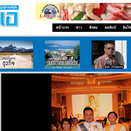
หน้าแรก
ข่าว
สังคม
คอลัมน์
อินไ
บนเส้นทางธุรกิจ
บันทึกจากเบย์เอเรีย
ลำนำ..ชีวิต