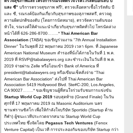
ตรวจสุขภาพและโครงการรณรงค์ตรวจโรคไวรัสตับอักเสบ บี
และ ซี”
บริการตรวจสุขภาพ ฟรี!, ตรวจเลือดหาเชื้อไวรัสตับ บี
และ ซี, รณรงค์ป้องกันเกี่ยวกับสุขภาพของสุภาพสตรี, ตรวจดู
ความผิดปกติของตับ (โดยการนัดหมาย), ตรวจัดความดันของ
หัวใจ, รณรงค์ให้คำแนะนำเกี่ยวกับสุขภาพจิตทั่วไป โทรนัดล่วง
หน้าได้ที่ 626-286-8700……..*
Thai American Bar
Association
(TABA) ขอเชิญร่วมงาน “7th Annual Installation
Dinner” ในวันพุธที่ 22 พฤษภาคม 2019 เวลา 6pm. ที่ Japanese
American National Museum สำรองที่นั่งได้ภายในวันที่ 1 พ.ค.
2019 ที่ RSVP@tabalawyers.org และชำระเงินในวันที่ 8 พ.ค.
2019 จ่ายผ่าน Zelle หรือโอนเข้า Bank of America ที่
president@tabalawyers.org หรือเขียนเช็คสั่งจ่าย “Thai
American Bar Association” ส่งไปที่ Thai American Bar
Association 5419 Hollywood Blvd. Ste#C-200, Los Angeles,
CA 90027……..* ขอเชิญชวนผู้ที่สนใจร่วมรับชมการแข่งขัน
Startup World Cup 2019
รอบสุดท้าย (Grand Finale) ในวัน
ศุกร์ที่ 17 พฤษภาคม 2019 ณ Masonic Auditorium นคร
ซานฟรานซิสโก เพื่อให้กำลังใจบริษัท Sportido (Startup ด้าน
กีฬา) ผู้ชนะเวทีประกวดจากสนาม Startup World Cup
ประเทศไทย ซึ่งจัดโดย
Pegasus Tech Ventures
(Fenox
Venture Capital) เป็นเวที การประลองกันของบริษัท Startup กว่า