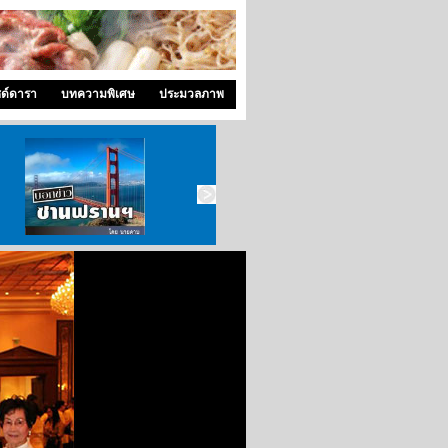
ซด์ดารา
บทความพิเศษ
ประมวลภาพ
บอกข่าว ซานฟราน
ท่องไปใน San Francisco
สังคมซีแอตเติ้ล