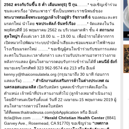
2562 ตรงกับวันขึ้น 8 ค่ำ เดือนหก(6) ปี กุน
……..* ขอเชิญเข้าร่วม
ชมละครเรื่อง “มัทนะพาธา” ซึ่งเป็นบทพระราชนิพนธ์ของ
พระบาทสมเด็จพระมงกุฎเกล้าเจ้าอยู่หัว รัชกาลที่ 6
ของคณะละคร
มรดกใหม่ นำโดย
ชลประคัลภ์ จันทร์เรือง
……..* จัดแสดงในวัน
พฤหัสบดีที่ 16 พฤษภาคม 2562 ณ บริเวณดาดฟ้า ชั้น 4
สถานกง
สุลใหญ่ฯ
ตั้งแต่เวลา 18.00 น. – 19.00 น. เพื่อนำรายได้จากการ
เปิดหมวกไปพัฒนาระบบบำบัดน้ำเสียและซ่อมแซมเสาไฟฟ้าของ
โรงเรียนมรดกใหม่ ……..* ขอเชิญผู้สนใจเข้าร่วมรับชมการแสดง
ละครในวันและเวลาดังกล่าว และร่วมรับประทานอาหารว่างภาย
หลังการแสดง ผู้สนใจสามารถตอบรับการเข้าร่วมได้ที่
เคนนีย์ ยังก์
หมายเลขโทรศัพท์ 323 962-9574 ต่อ 213 หรือ อีเมล์
kenny.y@thaiconsulatela.org (กรุณามาถึง 30 นาที ก่อนการ
แสดงเริ่ม) ……..*
สำนักงานส่งเสริมการค้าในต่างประเทศ ณ
นครลอสแอนเจลิส
เปิดรับสมัคร บุคคลเข้ารับการคัดเลือกใน
ตำแหน่ง เจ้าหน้าที่ประสานงานทั่วไป (ลูกจ้างเหมาดำเนินงาน)
โดยมีกำหนดเปิดรับตั้งแต่ วันที่ 22 เมษายน-15 พฤษภาคม 2019 ผู้
สนใจสามารถดาวน์โหลดใบสมัคร
ได้ที่www.thaitradeusa.com/jobApplication หรือ อีเมล์:
ttcla@live.com ……..*
Herald Christian Health Center
(8841
Garvey Ave., Rosemead, CA 91770) ขอเชิญร่วม
“เทศกาล