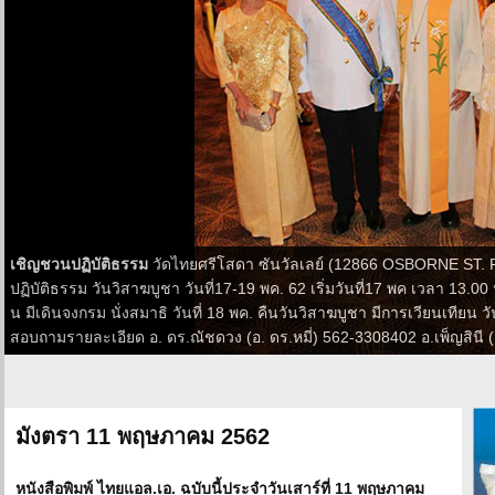
เชิญชวนปฏิบัติธรรม
วัดไทยศรีโสดา ซันวัลเลย์ (12866 OSBORNE ST.
ปฏิบัติธรรม วันวิสาฆบูชา วันที่17-19 พค. 62 เริ่มวันที่17 พค เวลา 13.
น มีเดินจงกรม นั่งสมาธิ วันที่ 18 พค. คืนวันวิสาฆบูชา มีการเวียนเทียน ว
สอบถามรายละเอียด อ. ดร.ณัชดวง (อ. ดร.หมี่) 562-3308402 อ.เพ็ญสินี (
มังตรา 11 พฤษภาคม 2562
หนังสือพิมพ์ ไทยแอล.เอ. ฉบับนี้ประจำวันเสาร์ที่ 11 พฤษภาคม