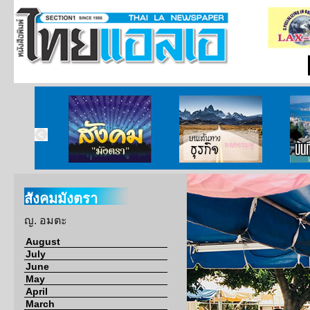
ากกงสุล
สังคมมังตรา
บนเส้นทางธุรกิจ
บั
สังคมมังตรา
ญ. อมตะ
August
July
June
May
April
March