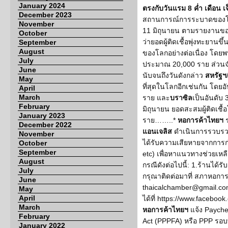
January 2024
ตรงกับวันแรม 8 ค่ำ เดือน เจ
December 2023
สถานการณ์การระบาดของโ
November
11 มิถุนายน ตามรายงานข
October
ว่ายอดผู้ติดเชื้อพุ่งทะยานข
September
August
ของโลกอย่างต่อเนื่อง โดยพบผ
July
ประมาณ 20,000 ราย ส่วนจำน
June
นับจนถึงวันดังกล่าว
สหรัฐฯ
May
ที่สุดในโลกอีกเช่นกัน โดยอั
April
March
ราย และ
บราซิล
เป็นอันดับ 
February
มิถุนายน ยอดสะสมผู้ติดเชื้อโ
January 2023
ราย……..*
หอการค้าไทยฯ
ร
December 2022
แอนเจลิส
ดำเนินการรวบรวมร
November
ได้รับความเสียหายจากการก่
October
September
etc) เพื่อหาแนวทางช่วยเหล
August
กรณีดังต่อไปนี้: 1.ร้านได้
July
กรุณาติดต่อมาที่ สภาหอการค
June
thaicalchamber@gmail.com
May
April
ได้ที่ https://www.faceb
March
หอการค้าไทยฯ
แจ้ง Paychec
February
Act (PPPFA) หรือ PPP รอบที
January 2022