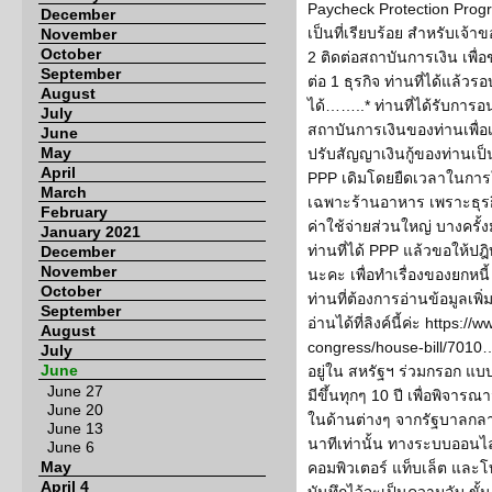
Paycheck Protection Progra
December
เป็นที่เรียบร้อย สำหรับเจ้
November
October
2 ติดต่อสถาบันการเงิน เพื่
September
ต่อ 1 ธุรกิจ ท่านที่ได้แล้ว
August
ได้……..* ท่านที่ได้รับการอ
July
สถาบันการเงินของท่านเพื่
June
May
ปรับสัญญาเงินกู้ของท่านเป
April
PPP เดิมโดยยืดเวลาในการใช
March
เฉพาะร้านอาหาร เพราะธุรกิจ
February
ค่าใช้จ่ายส่วนใหญ่ บางครั
January 2021
ท่านที่ได้ PPP แล้วขอให้ปฎ
December
November
นะคะ เพื่อทำเรื่องของยกหน
October
ท่านที่ต้องการอ่านข้อมูลเพิ
September
อ่านได้ที่ลิงค์นี้ค่ะ https:
August
congress/house-bill/701
July
June
อยู่ใน สหรัฐฯ ร่วมกรอก 
June 27
มีขึ้นทุกๆ 10 ปี เพื่อพิจารณ
June 20
ในด้านต่างๆ จากรัฐบาลกลาง
June 13
นาทีเท่านั้น ทางระบบออนไล
June 6
May
คอมพิวเตอร์ แท็บเล็ต และโท
April 4