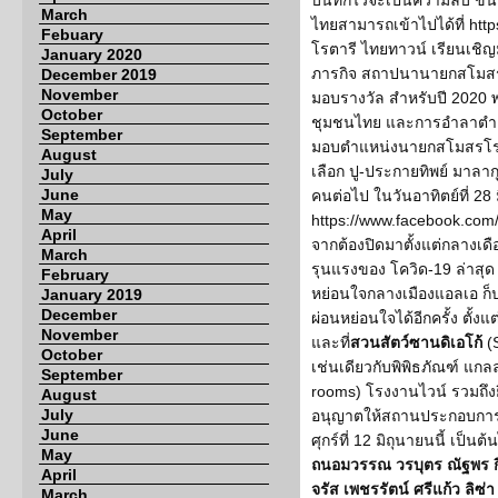
บันทึกไว้จะเป็นความลับ 
March
ไทยสามารถเข้าไปได้ที่ ht
Febuary
โรตารี ไทยทาวน์ เรียนเชิ
January 2020
ภารกิจ สถาปนานายกสโมส
December 2019
November
มอบรางวัล สำหรับปี 2020 พ
October
ชุมชนไทย และการอำลาตำแห
September
มอบตำแหน่งนายกสโมสรโรตา
August
เลือก ปู-ประกายทิพย์ มาล
July
June
คนต่อไป ในวันอาทิตย์ที่ 2
May
https://www.facebook.com
April
จากต้องปิดมาตั้งแต่กลางเ
March
รุนแรงของ โควิด-19 ล่าสุ
February
หย่อนใจกลางเมืองแอลเอ ก็
January 2019
December
ผ่อนหย่อนใจได้อีกครั้ง ตั้งแ
November
และที่
สวนสัตว์ซานดิเอโก้
(S
October
เช่นเดียวกับพิพิธภัณฑ์ แกลล
September
rooms) โรงงานไวน์ รวมถึงย
August
July
อนุญาตให้สถานประกอบการเหล่
June
ศุกร์ที่ 12 มิถุนายนนี้ เป็น
May
ถนอมวรรณ วรบุตร ณัฐพร ก
April
จรัส เพชรรัตน์ ศรีแก้ว ลิซ่
March