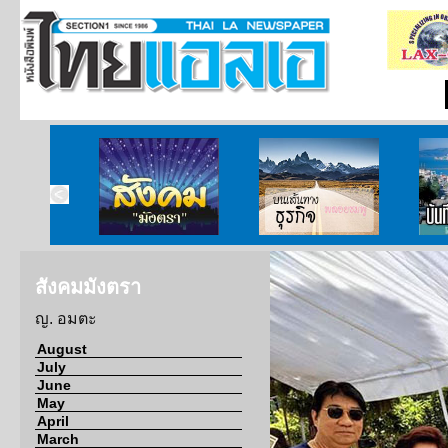
ากกงสุล
สังคมมังตรา
บนเส้นทางธุรกิจ
บั
สังคมมังตรา
ญ. อมตะ
August
July
June
May
April
March