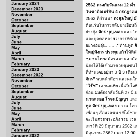
January 2024
2562 ตรงกับวันแรม 12 ค่ำ เด
December 2023
วันชาติอเมริกัน 4 กรกฎาคม
November
2562 ที่ผ่านมา
กงสุลใหญ่ ม
October
ต้อนรับในการกลับมาเยือนถิ
September
August
ย่างกุ้ง
จักร บุญ-หลง
และ “ภ
July
และบุคคลหลายวงการที่รักแ
June
อย่างอบอุ่น……..* ท่านทูต
จ
May
ใหญ่มังกร ประทุมแก้ว
ให้ที่
April
March
ชุมชนไทยสมัครสมานสามัคคี รุ
February
น้องให้ได้เข้ามาช่วยชุมช
January 2023
ที่ท่านเคยอยู่มา 3 ปี 3 เด
December 2022
จักร”
พบหน้าสื่อฯ และคนใก
November
“วิรัช”
เลยนะเที่ยวนี้เสียใจท
October
September
ก่อน ผมต้องกลับวันที่ 27 มิ
August
นวลละออ โรจนปัญญา
และ
July
ทูต จักร บุญ-หลง
มา ณ โอกา
June
เพื่อนๆ สื่อมวลชนฯ ที่ได้ช
May
April
จะเริ่มสวดพระอภิธรรม เวลา 
March
เสาร์ที่ 29 มิถุนายน 2562 
February
มิถุนายน 2562 เวลา 12.00 
January 2022