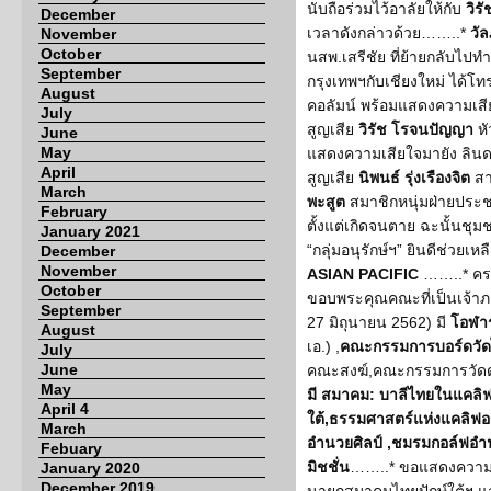
นับถือร่วมไว้อาลัยให้กับ
วิร
December
เวลาดังกล่าวด้วย……..*
วั
November
October
นสพ.เสรีชัย ที่ย้ายกลับไปทำ
September
กรุงเทพฯกับเชียงใหม่ ได้
August
คอลัมน์ พร้อมแสดงความเสี
July
สูญเสีย
วิรัช โรจนปัญญา
หั
June
May
แสดงความเสียใจมายัง ลินดา 
April
สูญเสีย
นิพนธ์ รุ่งเรืองจิต
สา
March
พะสูต
สมาชิกหนุ่มฝ่ายประชา
February
ตั้งแต่เกิดจนตาย ฉะนั้นชุ
January 2021
“กลุ่มอนุรักษ์ฯ” ยินดีช่วยเ
December
November
ASIAN PACIFIC
……..* คร
October
ขอบพระคุณคณะที่เป็นเจ้าภ
September
27 มิถุนายน 2562) มี
โอฬาร
August
เอ.) ,
คณะกรรมการบอร์ดวัด
July
June
คณะสงฆ์,คณะกรรมการวัดดอ
May
มี สมาคม: บาลีไทยในแคลิฟ
April 4
ใต้,ธรรมศาสตร์แห่งแคลิฟอร
March
อำนวยศิลป์ ,ชมรมกอล์ฟอำน
Febuary
มิชชั่น
……..* ขอแสดงความย
January 2020
December 2019