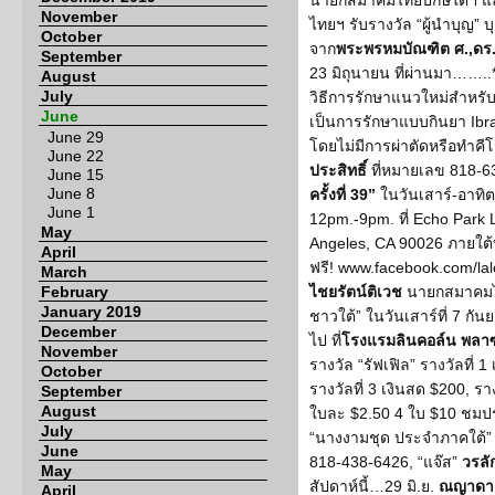
นายกสมาคมไทยปักษ์ใต้ฯ 
November
ไทยฯ รับรางวัล “ผู้นำบุญ”
October
จาก
พระพรหมบัณฑิต ศ.,ดร
September
23 มิถุนายน ที่ผ่านมา……..
August
July
วิธีการรักษาแนวใหม่สำหรับผ
June
เป็นการรักษาแบบกินยา Ibr
June 29
โดยไม่มีการผ่าตัดหรือทำคี
June 22
ประสิทธิ์
ที่หมายเลข 818-
June 15
June 8
ครั้งที่ 39”
ในวันเสาร์-อาทิต
June 1
12pm.-9pm. ที่ Echo Park 
May
Angeles, CA 90026 ภายใต้หั
April
ฟรี! www.facebook.com/lal
March
February
ไชยรัตน์ติเวช
นายกสมาคมไท
January 2019
ชาวใต้” ในวันเสาร์ที่ 7 กัน
December
ไป ที่
โรงแรมลินคอล์น พลาซ
November
รางวัล “รัฟเฟิล” รางวัลที่ 1
October
รางวัลที่ 3 เงินสด $200, รา
September
August
ใบละ $2.50 4 ใบ $10 ชมป
July
“นางงามชุด ประจำภาคใต้” ติ
June
818-438-6426, “แจ๊ส”
วรลั
May
สัปดาห์นี้…29 มิ.ย.
ณญาดา ธ
April