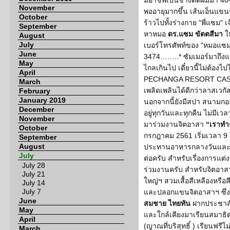
มีอาชีพเป็นช่างตัดผมมา 40-
November
พออายุมากขึ้น เส้นเอ็นแข
October
ร้าวไปทั้งร่างกาย "พี่แซม" 
September
หาหมอ
ดร.แซม ขัตตสีมา
ให
August
July
เบอร์โทรศัพท์ของ "หมอแซม"
June
3474……..* ซัมเมอร์มาถึงแล้
May
ไกลเกินไป เดี๋ยวนี้ไม่ต้องไป
April
PECHANGA RESORT CASIN
March
เพลิดเพลินได้ดีกว่าลาสเวกัส
February
January 2019
นอกจากนี้ยังมีสปา สนามกอ
December
อยู่ทุกวันและทุกคืน ไม่มีเวล
November
มาร่วมงานจิตอาสา
“เราทำ
October
กรกฎาคม 2561 เริ่มเวลา 9 โ
September
August
ประทานอาหารกลางวันและปร
July
ต่อครับ สำหรับเรื่องการแต่ง
July 28
ร่วมงานครับ สำหรับจิตอาส
July 21
ใหญ่ฯ สวมเสื้อสีเหลืองหรื
July 14
July 7
และปลอกแขนจิตอาสาฯ ซึ่ง
June
สมชาย ไทยทัน
ฝากประชาสั
May
และใกล้เคียงมาเรียนสมาธิต
April
(ญาณที่บริสุทธิ์ ) เรียนฟรีไ
March