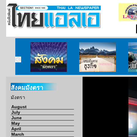
ากกงสุล
สังคมมังตรา
บนเส้นทางธุรกิจ
บั
สังคมมังตรา
มังตรา
August
July
June
May
April
March