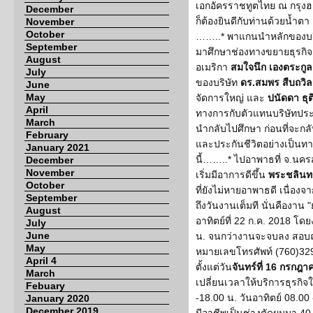
เอกอัครราชทูตไทย ณ กรุง
December
ก็ต้องยินดีกับท่านด้วยน้ำต
November
October
……..* พาแกนนำหลักของบริ
September
มาศึกษาช่องทางขยายธุรกิจด
August
อเมริกา
สมใจนึก เองตระกูล
July
ของบริษัท
ดร.สมพร สืบถวิล
June
May
จัดการใหญ่ และ
ปนัดดา ธุ
April
ทางการกับตัวแทนบริษัทประก
March
นำกลับไปศึกษา ก่อนที่จะกล
February
และประกันชีวิตอย่างเป็นท
January 2021
นี้……..* ไปอาพาธที่ จ.นคร
December
November
เริ่มมีอาการดีขึ้น
พระชลินทร
October
ที่ยังไม่หายอาพาธดี เนื่องจ
September
ถึงวันงานเต็มที นั่นคืองาน 
August
อาทิตย์ที่ 22 ก.ค. 2018 โดยง
July
June
น. จนกว่างานจะจบลง สอบถา
May
หมายเลขโทรศัพท์ (760)32
April 4
ตั้งแต่วัน
จันทร์ที่ 16 กรกฎา
March
เปลี่ยนเวลาให้บริการธุรกิจให
Febuary
-18.00 น. วันอาทิตย์ 08.00
January 2020
December 2019