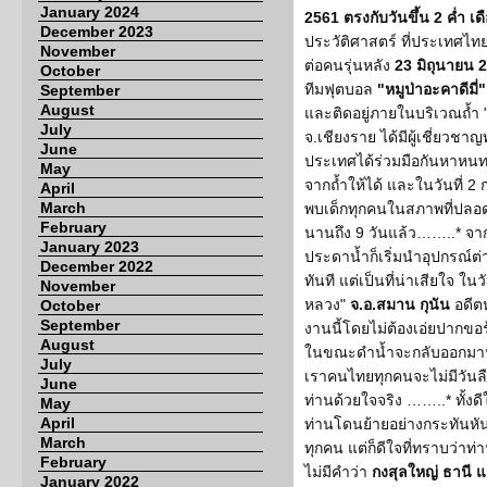
January 2024
2561 ตรงกับวันขึ้น 2 ค่ำ เ
December 2023
ประวัติศาสตร์ ที่ประเทศไทย
November
ต่อคนรุ่นหลัง
23 มิถุนายน 
October
ทีมฟุตบอล
"หมูป่าอะคาดีมี่"
September
August
และติดอยู่ภายในบริเวณถ้ำ
July
จ.เชียงราย ได้มีผู้เชี่ยวช
June
ประเทศได้ร่วมมือกันหาหนทา
May
จากถ้ำให้ได้ และในวันที่ 2
April
March
พบเด็กทุกคนในสภาพที่ปลอดภ
February
นานถึง 9 วันแล้ว……..* จาก
January 2023
ประดาน้ำก็เริ่มนำอุปกรณ์ต
December 2022
ทันที แต่เป็นที่น่าเสียใจ ในวั
November
หลวง"
จ.อ.สมาน กุนัน
อดีตห
October
September
งานนี้โดยไม่ต้องเอ่ยปากขอ
August
ในขณะดำน้ำจะกลับออกมานอ
July
เราคนไทยทุกคนจะไม่มีวัน
June
ท่านด้วยใจจริง ……..* ทั้งด
May
April
ท่านโดนย้ายอย่างกระทันหัน 
March
ทุกคน แต่ก็ดีใจที่ทราบว่าท่า
February
ไม่มีคำว่า
กงสุลใหญ่ ธานี แ
January 2022