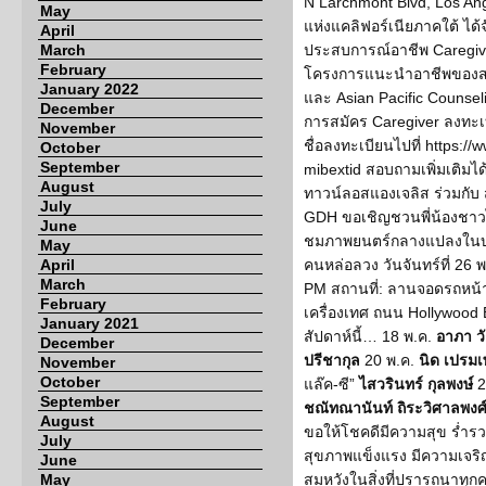
N Larchmont Blvd, Los An
May
แห่งแคลิฟอร์เนียภาคใต้ ได
April
March
ประสบการณ์อาชีพ Caregi
February
โครงการแนะนำอาชีพของส
January 2022
และ Asian Pacific Counsel
December
การสมัคร Caregiver ลงทะเบี
November
ชื่อลงทะเบียนไปที่ https:
October
September
mibextid สอบถามเพิ่มเติมไ
August
ทาวน์ลอสแองเจลิส ร่วมกั
July
GDH ขอเชิญชวนพี่น้องชาวไ
June
ชมภาพยนตร์กลางแปลงในบรร
May
April
คนหล่อลวง วันจันทร์ที่ 2
March
PM สถานที่: ลานจอดรถหน้
February
เครื่องเทศ ถนน Hollywood 
January 2021
สัปดาห์นี้… 18 พ.ค.
อาภา วั
December
ปรีชากุล
20 พ.ค.
นิด เปรมเ
November
October
แล๊ค-ซี”
ไสวรินทร์ กุลพงษ์
2
September
ชณัทณานันท์ ถิระวิศาลพงศ
August
ขอให้โชคดีมีความสุข ร่ำร
July
สุขภาพแข็งแรง มีความเจริ
June
May
สมหวังในสิ่งที่ปรารถนาทุก