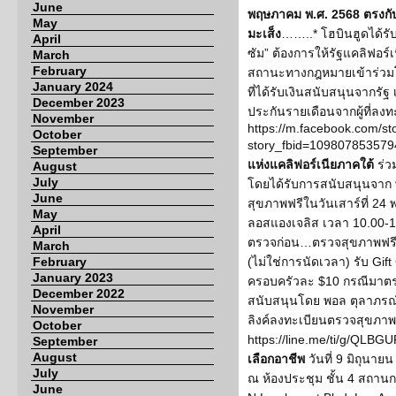
June
พฤษภาคม พ.ศ. 2568 ตรงกับว
May
มะเส็ง
……..* โฮบินฮูดได้รับ
April
ซัม” ต้องการให้รัฐแคลิฟอร์เนี
March
February
สถานะทางกฎหมายเข้าร่วมโ
January 2024
ที่ได้รับเงินสนับสนุนจากรัฐ เร
December 2023
ประกันรายเดือนจากผู้ที่ลงท
November
https://m.facebook.com/st
October
story_fbid=10980785357
September
แห่งแคลิฟอร์เนียภาคใต้
ร่ว
August
July
โดยได้รับการสนับสนุนจาก 
June
สุขภาพฟรีในวันเสาร์ที่ 2
May
ลอสแองเจลิส เวลา 10.00-16
April
ตรวจก่อน…ตรวจสุขภาพฟรี 
March
February
(ไม่ใช่การนัดเวลา) รับ Gif
January 2023
ครอบครัวละ $10 กรณีมาตร
December 2022
สนับสนุนโดย พอล ตุลาภรณ
November
ลิงค์ลงทะเบียนตรวจสุขภาพเพ
October
https://line.me/ti/g/QL
September
August
เลือกอาชีพ
วันที่ 9 มิถุนาย
July
ณ ห้องประชุม ชั้น 4 สถา
June