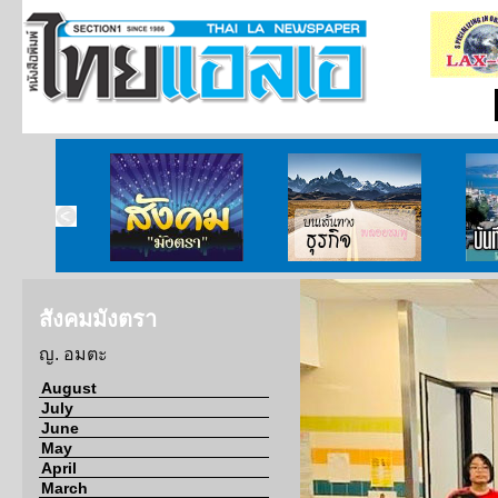
ากกงสุล
สังคมมังตรา
บนเส้นทางธุรกิจ
บั
สังคมมังตรา
ญ. อมตะ
August
July
June
May
April
March