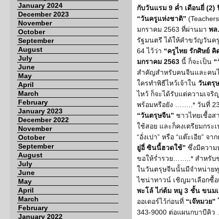
January 2024
กับวันแรม 9 ค่ำ เดือนยี่ (2) 
December 2023
“วันครูแห่งชาติ”
(Teachers’
November
มกราคม 2563 ที่ผ่านมา
พล.
October
รัฐมนตรี ได้ให้คําขวัญวันครู
September
August
64 ไว้ว่า
“ครูไทย รักศิษย์ ค
July
มกราคม 2563
นี้ ก็จะเป็น
“
June
สำคัญสำหรับคนจีนและคนไทย
May
ใครทำพิธีไหว้เจ้าใน
วันตรุ
April
March
ไหว้ ก็จะได้รับแต่ความเจริญ
February
พร้อมหรือยัง ……..* วันที่ 23 
January 2023
“วันตรุษจีน”
ชาวไทยเชื้อสา
December 2022
ใช้สอย และก็คงเตรียมกระเป๋า 
November
“อั่งเปา” หรือ “แต๊ะเอีย” จ
October
September
ยู่อี่ ซินนี้ฮวดใช้”
ซึ่งมีความ
August
ขอให้ร่ำรวย……..* สำหรับข
July
ในวันตรุษจีนนั้นมีจำหน่ายทุ
June
ไชน่าทาวน์ เชิญมาเลือกซื้
May
April
พะโล้ ไก่ต้ม หมู 3 ชั้น ขน
March
ออเดอร์ไว้ก่อนที่
“เจ๊หมวย”
February
343-9000 ต่อแผนกบาบีคิว
January 2022