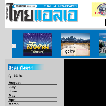
ากกงสุล
สังคมมังตรา
บนเส้นทางธุรกิจ
บั
สังคมมังตรา
ญ. อมตะ
August
July
June
May
April
March