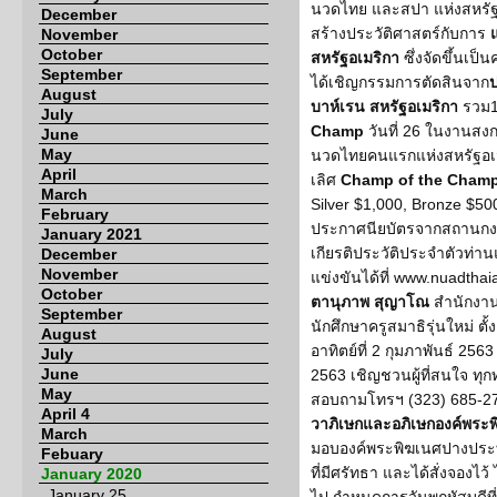
นวดไทย และสปา แห่งสหรัฐ
December
สร้างประวัติศาสตร์กับการ
November
October
สหรัฐอเมริกา
ซึ่งจัดขึ้นเป็
September
ได้เชิญกรรมการตัดสินจาก
ป
August
บาห์เรน สหรัฐอเมริกา
รวม1
July
Champ
วันที่ 26 ในงานสงก
June
May
นวดไทยคนแรกแห่งสหรัฐอเมริ
April
เลิศ
Champ of the Cham
March
Silver $1,000, Bronze $5
February
ประกาศนียบัตรจากสถานกงส
January 2021
เกียรติประวัติประจำตัวท่า
December
November
แข่งขันได้ที่ www.nuadth
October
ตานุภาพ สุญาโณ
สำนักงานใ
September
นักศึกษาครูสมาธิรุ่นใหม่ ตั้
August
อาทิตย์ที่ 2 กุมภาพันธ์ 2563 
July
June
2563 เชิญชวนผู้ที่สนใจ ทุ
May
สอบถามโทรฯ (323) 685-2
April 4
วาภิเษกและอภิเษกองค์พระ
March
มอบองค์พระพิฆเนศปางประทาน
Febuary
ที่มีศรัทธา และได้สั่งจองไว
January 2020
January 25