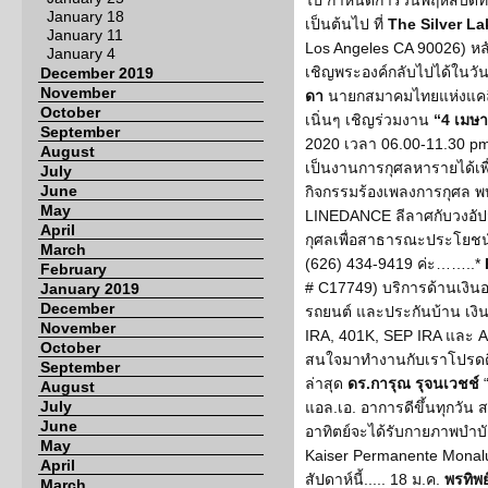
ไป กำหนดการวันพฤหัสบดีที
January 18
เป็นต้นไป ที่
The Silver L
January 11
Los Angeles CA 90026) หลัง
January 4
เชิญพระองค์กลับไปได้ในวัน
December 2019
November
ดา
นายกสมาคมไทยแห่งแคลิฟ
October
เนิ่นๆ เชิญร่วมงาน
“4 เมษ
September
2020 เวลา 06.00-11.30 pm 
August
เป็นงานการกุศลหารายได้เพ
July
June
กิจกรรมร้องเพลงการกุศล พบ
May
LINEDANCE ลีลาศกับวงอั
April
กุศลเพื่อสาธารณะประโยชน์
March
(626) 434-9419 ค่ะ……..*
February
# C17749) บริการด้านเงิน
January 2019
December
รถยนต์ และประกันบ้าน เงิ
November
IRA, 401K, SEP IRA และ A
October
สนใจมาทำงานกับเราโปรดติด
September
ล่าสุด
ดร.การุณ รุจนเวชช์
“
August
July
แอล.เอ. อาการดีขึ้นทุกวัน ส
June
อาทิตย์จะได้รับกายภาพบำบัด
May
Kaiser Permanente Monal
April
สัปดาห์นี้..... 18 ม.ค.
พรทิพย
March