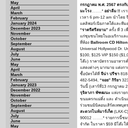
May
กรกฎาคม พ.ศ. 2567 ตรงกับวั
April
มะโรง
……..*
อย่าลืม !!
เราม
March
เวลา 6 pm-12 am นำโดย จ
February
January 2024
แคลิฟอร์เนียภาคใต้และทีม
December 2023
“ราตรีศรีสยาม”
ครั้ง ที่ 3
November
แก่ชุมชนไทยในอเมริกาและ
October
ที่ห้อง
Ballroom CD Hilton
September
Universal Hollywood Dr. U
August
July
$100, $125 VIP $150 ($1,0
June
โต๊ะ) ราคาบัตรรวมอาหาร
May
แสดงต่างๆ มากมาย แต่งก
April
ซื้อบัตรได้ที่
จีน่า ปรีชา
818
March
February
482-5494,
“จอย” กิริยา
323
January 2023
วันนี้ (เสาร์ที่13 กรกฎาคม
December 2022
รุจิลาภา พัฑฒนะ
แห่งรายก
November
ขนมครกแม่ติ๋ง และ ดำเนิน
October
ร่วมชมมินิคอนเสิร์ตเทพบุตร
September
August
สะดวกไนท์มาร์เก็ต
(LAX-C)
July
90012 ……..* รายการนี้ชมฟรี
June
จำกัด ในราคา $59 มีโต๊ะให้
May