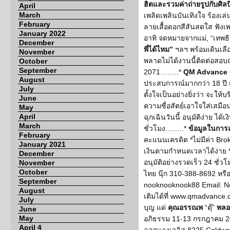
ฮิตและรวมค่าถ่ายรูปกับศิ
April
March
เพลิดเพลินบันเทิงใจ ร้องเล
February
ลายเสื้อดอกสีสันสดใส ฟังเพ
January 2022
อาทิ จดหมายจากแม่, “เทพธิ
December
พี่ได้ไหม”
ฯลฯ พร้อมเดินเลื
November
พลาดไม่ได้งานนี้ติดต่อสอบ
October
September
2071……..*
QM Advance 
August
ประสบการณ์มากกว่า 18 ปี เ
July
ตั้งใจเป็นอย่างยิ่งว่า จะให้บ
June
ความซื่อสัตย์เอาใจใส่เสมื
May
April
ฉุกเฉินวันนี้ อนุมัติง่าย ได
March
ชั่วโมง……..*
ข้อมูลในการ
February
คะแนนเครดิต *ไม่มีค่า Brok
January 2021
เงินตามกำหนดเวลาได้ง่าย *ได
December
อนุมัติอย่างรวดเร็ว 24 ชั่
November
October
ไทย นุ๊ก 310-388-8692 หรื
September
nooknooknook88 Email: N
August
เติมได้ที่ www.qmadvance
July
บุญ แด่
คุณอรรณพ
“ตุ๊”
พลอ
June
May
อภิธรรม 11-13 กรกฎาคม 20
April 4