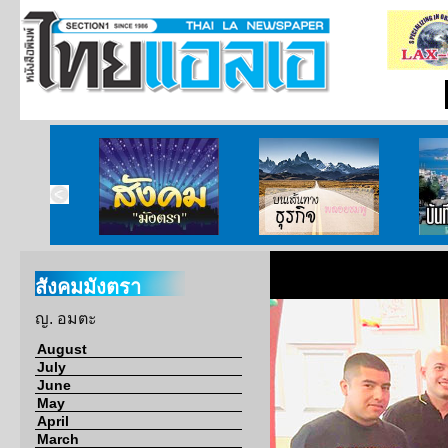
ากกงสุล
สังคมมังตรา
บนเส้นทางธุรกิจ
บั
สังคมมังตรา
ญ. อมตะ
August
July
June
May
April
March