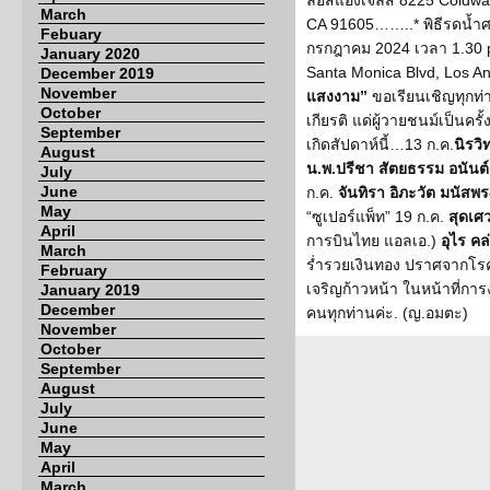
ลอสแองเจลิส 8225 Coldwat
March
CA 91605……..* พิธีรดน้ำศ
Febuary
กรกฎาคม 2024 เวลา 1.30 p
January 2020
Santa Monica Blvd, Los A
December 2019
November
แสงงาม”
ขอเรียนเชิญทุกท่าน
October
เกียรติ แด่ผู้วายชนม์เป็นค
September
เกิดสัปดาห์นี้…13 ก.ค.
นิรวิ
August
น.พ.ปรีชา สัตยธรรม อนันต์
July
June
ก.ค.
จันทิรา อิภะวัต มนัสพร
May
“ซูเปอร์แพ็ท” 19 ก.ค.
สุดเ
April
การบินไทย แอลเอ.)
อุไร คล
March
ร่ำรวยเงินทอง ปราศจากโรค
February
เจริญก้าวหน้า ในหน้าที่กา
January 2019
December
คนทุกท่านค่ะ. (ญ.อมตะ)
November
October
September
August
July
June
May
April
March