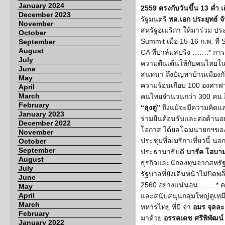
January 2024
2559 ตรงกับวันขึ้น 13 ค่ำ 
December 2023
รัฐมนตรี
พล.เอก ประยุทธ์ จ
November
สหรัฐอเมริกา ให้มาร่วม ป
October
Summit เมื่อ 15-16 ก.พ.
September
August
CA ที่ปาล์มสปริง …….* การ
July
ความตื่นเต้นให้กับคนไทยใ
June
สนทนา ถึงปัญหาบ้านเมืองก
May
ความร้อนเกือบ 100 องศาฟ
April
March
คนไทยจำนวนกว่า 300 คน ก็ไ
February
“ลุงตู่”
ถึงแม้จะมีความคิดแล
January 2023
ร่วมยืนต้อนรับและต่อต้านอย
December 2022
โอกาส ได้ยลโฉมนายกฯของเ
November
ประชุมที่อเมริกาเที่ยวนี้ 
October
September
ประธานาธิบดี
บารัค โอบา
August
ธุรกิจและนักลงทุนจากสหรัฐ
July
รัฐบาลที่ยังเดินหน้าไม่บิดพล
June
2560 อย่างแน่นอน……..* คน
May
April
และสนับสนุนกลุ่มใหญ่ดูเห
March
ทหารไทย ที่มี จ่า
อมร จุลละ
February
มาด้วย
อรรคเดช ศรีพิพัฒน์
January 2022