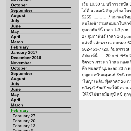
เริ่ม 10.30 น. บริการรถบัส 
October
September
ได้ที่ นวลมณี สีบุญเรือง โ
August
5255 .....……..* สมาคมไทยแ
July
สนใจเข้าร่วมสัมมนาในหัวข้อ
June
กุมภาพันธ์นี้ เวลา 1-3 p.m.
May
27 กุมภาพันธ์ เวลา 1-3 p.m. 
April
March
แล้วที่ วลัยพรรณ เกษทอง 
February
562-453-7729, วิมลพรรณ ส
January 2017
สัปดาห์นี้...... 20 ก.พ. พิชั
December 2016
จิตรธร ภาวนา โกศล กองแก้ว
November
October
ทึก พนอศรี นุ่มละออ 23 ก.
September
บุญส่ง อนันตสุคนธ์ รัชนี เ
August
"ใหญ่" เพลิน ฟุ้งสาคร 26 ก.พ
July
หวังรุ่งวิชัยศรี ขอให้มีคว
June
ให้ใช้ไม่ขาดมือ สุขี สุขี 
May
April
March
February
February 27
February 20
February 13
February 6