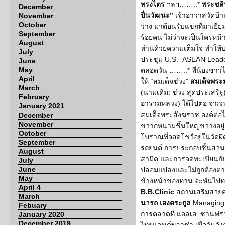
ทรงไตร
ฯลฯ……..*
พระชลิ
December
ปิ่นวัฒนะ”
เจ้าอาวาสวัดบ้
November
October
ว่าง มาต้อนรับแขกที่มาเยี
September
ร้อยคน ไม่ว่าจะเป็นใครหน้
August
ท่านด้วยความเต็มใจ ทำให้บร
July
ประชุม U.S.–ASEAN Leade
June
May
ตลอดวัน ……..* พี่น้องชา
April
ให้ “สมเด็จช่วง”
สมเด็จพระ
March
(นามเดิม: ช่วง สุดประเสริฐ
February
อารามหลวง) ได้ไปต่อ จาก
January 2021
สมเด็จพระสังฆราช องค์ต่อ
December
November
ขวากหนามชิ้นใหญ่ขวางอยู่ น
October
โบราณที่จอดโชว์อยู่ในวัดผิ
September
รถยนต์ การประกอบชิ้นส่ว
August
สามิต และการจดทะเบียนกับ
July
June
ปลอมแปลงและไม่ถูกต้องตาม
May
ข้างหน้าของท่าน จะหันไป
April 4
B.B.Clinic
สถานเสริมสวย
March
นารถ เองตระกูล
Managing 
Febuary
การตลาดที่ แอลเอ. ซานฟรา
January 2020
December 2019