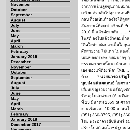
ไทยแลนด์พลาซ่า เมื่อวันอังค
November
จากการเป็นลูกขุนตามหมายเ
October
เตรียมตัวกลับไปลุยงานต่อที
September
กลับ ก็รอเป็นกำลังใจให้ลูก
August
July
สัมภาษณ์ที่จะเข้าเรียนที่ Pr
June
2016 นี้ แล้วค่อยกลับ……..* 
May
โพสต์ ลงไปแล้วยั่วต่อมน้ำลาย
April
“ติดใจข้าวผัดปลาเค็มใส่กุนเ
March
ผัดสวยงาม ไม่แตก ไม่นองน้ำ
February
January 2019
หอมของกระทะ หอมมากๆ กุนเ
December
ธรรมดา ชามนี้แนะนำเลย ขอ
November
เอง ของแท้ต้อง“ผิด” โหย…. 
October
บ้าง…….*
นวยนารถ ปริญโญ
September
August
บุญส่ง อนันตสุคนธ์ โอภาส 
July
เรียนเชิญร่วมงานพิธีอัญเ
June
รัตนอุโบสถศาลา (ด้านทิศ
May
ที่ 13 มีนาคม 2559 ณ ศาลาบ
April
งานเริ่มเวลา 10.00 น. สนใ
March
February
(951) 360-3795, (951) 360
January 2018
โดย พระอาจารย์ชลินทร์ ธ
December 2017
สร้างโบสถ์ สมโภชน์รูปหล่อ “ห
November