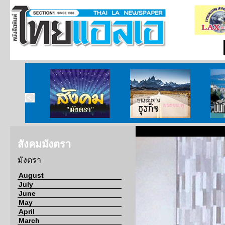
ากกงสุล
สังคมมังตรา
บนเส้นทางธุรกิจ
บั
สังคมมังตรา
มังตรา
August
July
June
May
April
March