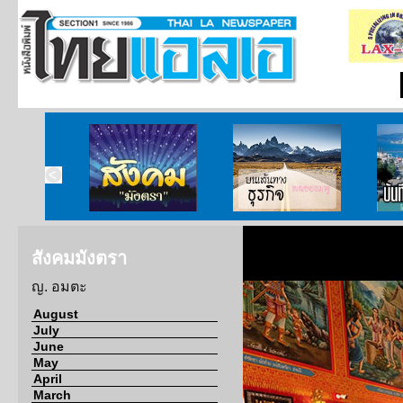
ากกงสุล
สังคมมังตรา
บนเส้นทางธุรกิจ
บั
สังคมมังตรา
ญ. อมตะ
August
July
June
May
April
March