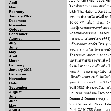
Auditorium (ที่อยู่: 3201 R
April
โดยท่านสามารถลงทะเบียนเพ
March
bit.ly/ThaiNationalDay23
February
January 2022
งาน
“สปารวมใจ ครั้งที่ 4”
ใ
December
10.00 PM) เพื่อนำเงินมาจ
November
และผู้ประกอบการอาชีพนวด
October
หรือสอบถามรายละเอียดเพิ่มเ
September
August
สมาคมนวดไทยฯโทร (661)
July
ปรึกษากิตติมศักดิ์ฯ โทร. 
June
งานการกุศล ใน
โครงการฝัน
May
ด้วยช่วยคนพิการ” ของรายก
April
นครินทราบรมราชชนนี
ครั
March
February
จัดตั้งโครงการฝันเป็นจริง 
January 2021
ทูลเกล้าถวายเข้ามูลนิธิขาเท
December
เนื่องเป็นเวลา 20 ปีเต็มในปี
November
ทูลเกล้าฯ ถวายเงินแด่
พระก
October
September
ในปี 2567 ประธานจัดงานไ
August
ประชาสัมพันธ์ของโครงการ 
July
Dance & Dance
การกุศล ก
June
2567 ที่ Lincoln Plaza Hot
May
Park CA 91755 ตั้งแต่เวล
April 4