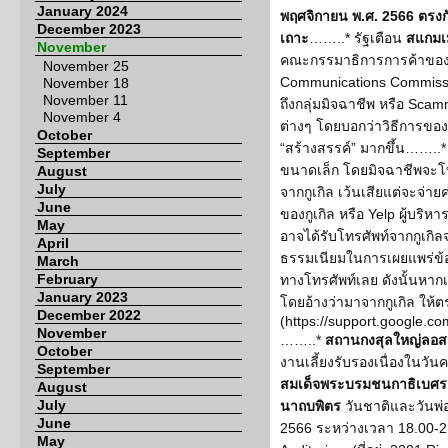
January 2024
พฤศจิกายน พ.ศ. 2566 ตรงกับ
December 2023
เถาะ
……..* รัฐเตือน
สแกมเ
November
คณะกรรมาธิการการค้าของส
November 25
Communications Commissi
November 18
November 11
ถึงกลุ่มมิจฉาชีพ หรือ S
November 4
ต่างๆ โดยบอกว่าวิธีการของก
October
“สร้างสรรค์” มากขึ้น……..
September
ขนาดเล็ก โดยมิจฉาชีพจะโทร
August
July
จากกูเกิล เว้นเสียแต่จะจ่า
June
ของกูเกิล หรือ Yelp ผู้บริห
May
อาจได้รับโทรศัพท์จากกูเกิล
April
ธรรมเนียมในการเผยแพร่ข้อมู
March
February
ทางโทรศัพท์เลย ดังนั้นหากเ
January 2023
โดยอ้างว่ามาจากกูเกิล ให้ต
December 2022
(https://support.google.
November
……..*
สถานกงสุลใหญ่ลอส
October
งานเลี้ยงรับรองเนื่องในว
September
สมเด็จพระบรมชนกาธิเบศร
August
July
นาถบพิตร
วันชาติและวันพ่อ
June
2566 ระหว่างเวลา 18.00-2
May