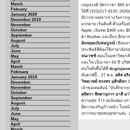
March
เบญจรงค์ บัตรราคา $65 
Febuary
ได้ที่ (323)217-4133, (6
January 2020
มีการขายสลากรางวัลการกุ
December 2019
มากมาย เริ่มต้นที่ ตั๋วเครื
November
October
Apple, เงินสด $300 และ $50
September
ผ้า Brother และอื่นๆ อีกมา
August
อังกฤษฉบับสมบูรณ์
เขียนจ
July
ประพันธ์ที่ต้องใช้ภาษาอังก
June
จนเวชช์
สอนในมหาวิทยาล
May
April
และโท เป็นเวลา 50 ปี บริษั
March
สนใจสั่งซื้อได้ที่
dr.grujan
February
สัปดาห์นี้…27 พ.ย.
อลิส อริ
January 2019
วิทยเวทย์ ทรงพร มุสิกดิลก
2
December
November
เจ้าของคอลัมน์ “บันทึกจากเ
October
สุจิตรา พิทยานุการ มาลี มา
September
ความสุข ร่ำรวยเงินทอง ปร
August
มีความเจริญก้าวหน้า ในหน้า
July
ปรารถนาทุกคนทุกท่านค่ะ. 
June
May
April
March