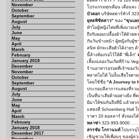
ดอลลาร์ ทัวร์ 7 วัน 169 ดอล
November
โปรแกรมทุกเดือน เดือนละ 
October
บัวดอก
บริษัทสตาร์ทัวร์ 323-
September
ยุทธพิชิตสาว"
ของ
"ขุนแผ
August
July
ทำไมผู้หญิงไทยที่เพิ่งมาอเม
June
ถึงกับยอมเปลื้องผ้าให้ด้วย
May
กันวันข้างหน้า ผู้หญิงกับผู้
April
สนิท มักจะเสียตัวได้ง่ายๆ 
March
นี้ล้างท้องรอไว้ให้ดี "พี่เล็ก"
February
January 2019
เลี้ยงฉลองวันเกิดที่ร้าน Ve
December
ร้านอาหารอร่อยที่เจ้าของวันเ
November
พลาดไม่ได้ ไม่งั้นเสียใจตา
October
โดยใช้ชื่อ
"A Journey to
September
August
ประกอบลีลาการแสดงที่รวม
July
เป็นที่น่าเสียด้ายอย่างยิ่
June
มีมาให้ชมกันถึงที่นี่ แล้
May
แสดงที่ Schoenberg Hall 
April
ราคา 20 ดอลลาร์ สั่งจองได้ท
March
February
พลาซ่า
323-993-9000 ......
January 2018
สรรชัย โกรานนท์
ไปบรรจุไว
December 2017
เชิญชวนให้เพื่อนๆ ของผู้ล่ว
November