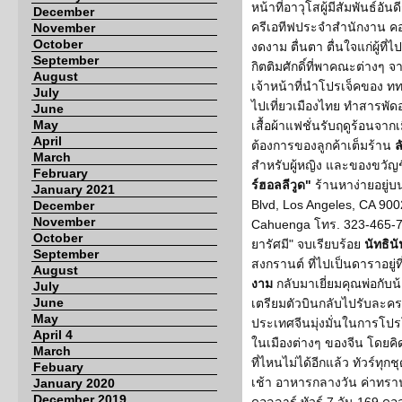
หน้าที่อาวุโสผู้มีสัมพันธ์อัน
December
ครีเอทีฟประจำสำนักงาน คอยด
November
October
งดงาม ตื่นตา ตื่นใจแก่ผู้ที่
September
กิตติมศักดิ์ที่พาคณะต่างๆ 
August
เจ้าหน้าที่นำโปรเจ็คของ 
July
ไปเที่ยวเมืองไทย ทำสารพัดอย่
June
May
เสื้อผ้าแฟชั่นรับฤดูร้อนจ
April
ต้องการของลูกค้าเต็มร้าน
ล
March
สำหรับผู้หญิง และของขวัญชิ้
February
ร์ฮอลลีวูด"
ร้านหาง่ายอยู่บ
January 2021
Blvd, Los Angeles, CA 9002
December
November
Cahuenga โทร. 323-465-7009
October
ยารัศมี" จบเรียบร้อย
นัทธิน
September
สงกรานต์ ที่ไปเป็นดาราอยู่
August
งาม
กลับมาเยี่ยมคุณพ่อกับน
July
June
เตรียมตัวบินกลับไปรับละครเรื่
May
ประเทศจีนมุ่งมั่นในการโปรโ
April 4
ในเมืองต่างๆ ของจีน โดยค
March
ที่ไหนไม่ได้อีกแล้ว ทัวร์
Febuary
เช้า อาหารกลางวัน ค่าทราน
January 2020
December 2019