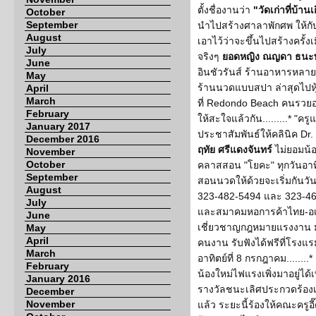
ตั้งชื่องานว่า
"วัดเก่าที่บ้านเ
October
September
นำไปสร้างศาลาพักศพ ให้กับ
August
เอาไว้ว่าจะขึ้นไปสร้างครั้งเมื
July
จริงๆ
ยอดหญิง ณญดา ธนะพ
June
อินชัวรันส์ ร้านอาหารหลายร
May
ร้านนวดแบบสปา ล่าสุดไปหุ้น
April
March
ที่ Redondo Beach คนรวยอยู
February
ให้สะใจแล้วกัน.........* "ครู
January 2017
ประชาสัมพันธ์ให้คลินิค Dr.
December 2016
ฤทัย ศรีแดงจันทร์
ไม่ยอมน้อ
November
October
คลาสสอน "โยคะ" ทุกวันอาทิ
September
สอนนวดให้ด้วยจะเริ่มกันวันอ
August
323-482-5494 และ 323-464-
July
และสมาคมหอการค้าไทย-อเมร
June
เชี่ยวชาญกฎหมายแรงงาน มา
May
April
คนงาน รับฟังได้ฟรีที่โรงแ
March
อาทิตย์ที่ 8 กรกฎาคม.......
February
น้องใหม่ไฟแรงเพิ่งมาอยู่ได้
January 2016
รางวัลชนะเลิศประกวดร้อง
December
November
แล้ว ระยะนี้ร้องให้คณะครูอ