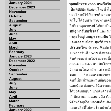
January 2024
พุทธศักราช 2555 ตรงกับวัน
December 2023
เป็นที่ปิติยินดีแก่คนไทยทั่ว
November
ประโยชน์ให้กับ ชาติ ศาสน
October
ทั่วไป ได้รับพระราชทานเครื
September
August
ยิ่งดิเรกคุณากรณ์ ได้แก่
สำเ
July
ชนิฐ มาร์เทอร์เรลล์
และ
น.
June
กงสุลใหญ่ เจษฎา กตเวทิน
ไ
May
แอนเจลิส เมื่อวันศุกร์ที่ 29 
April
March
ประเทศไทย
จัดงาน
Made i
February
ระหว่างวันที่ 15-19 สิงหา
January 2023
สินค้าของท่านไปร่วมงานนี้
December 2022
323-466-9645 นับเป็นโอกาส
November
จำหน่ายในอเมริกา เพราะมีส
October
September
ชอบ........* ตลอดระยะเวลา 4 ป
August
คนนี้เป็นที่รักและนับถือของค
July
นอบน้อม ถ่อมตน ให้ความเคา
June
ใต้บังคับบัญชา น่าเสียดายที
May
April
สำนักงานลอสแอนเจลิส ต้อง
March
ที่จังหวัดภูเก็ต ปลายเดือนส
February
แอนเจลิสที่ไม่เคยโดนย้ายไป
January 2022