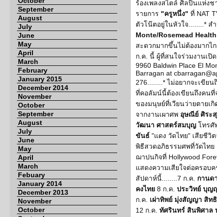
October
ร้องเพลงสไตล์ ศิลปินแห่งช
September
รายการ
"ครูหนึ่ง"
ที่ NAT T
August
ตัวโน๊ตอยู่ในหัวใจ........* ส
July
Monte/Rosemead Health
June
May
สะดวกมากขึ้นไม่ต้องมากไก
April
ก.ค. นี้ ผู้ที่สนใจร่วมงานเ
March
9960 Baldwin Place El Mo
February
Barragan at cbarragan@ap
January 2015
276........* ไม่อยากจะเขียน
December 2014
ที่คอลัมน์นี้ต้องเขียนถึงคน
November
ของมนุษย์ที่เวียนว่ายตายเกิดอ
October
September
จากงานเผาศพ
อุษณีย์ ศิระ
August
วัฒนา ศาสตร์สมบุญ
โทรศั
July
ขันธ์
"แดง วัดไทย" เสียชีวิตจ
June
พิธีสวดอภิธรรมศพที่วัดไทย 
May
ฌาปนกิจที่ Hollywood Forev
April
March
แสดงความเสียใจต่อครอบครัวขอ
Febuary
สัปดาห์นี้........7 ก.ค.
กานดา 
January 2014
คงไทย
8 ก.ค.
ประวิทย์ บุญญ
December 2013
ก.ค.
เผ่าทิพย์ มุ่งสัญญา สิท
November
October
12 ก.ค.
ทัศรินทร์ สินพิศาล