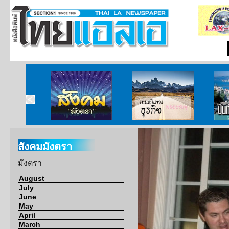
ากกงสุล
สังคมมังตรา
บนเส้นทางธุรกิจ
บั
สังคมมังตรา
มังตรา
August
July
June
May
April
March