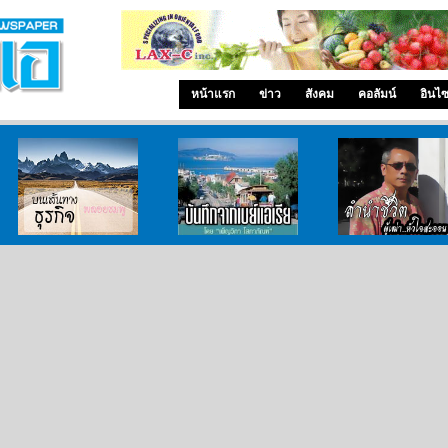
หน้าแรก
ข่าว
สังคม
คอลัมน์
อินไ
บนเส้นทางธุรกิจ
บันทึกจากเบย์เอเรีย
ลำนำ..ชีวิต