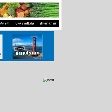
ซด์ดารา
บทความพิเศษ
ประมวลภาพ
บอกข่าว ซานฟราน
ท่องไปใน San Francisco
สังคมซีแอต