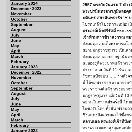
January 2024
2557 ตรงกับวันแรม 7 ค่ำ เด
December 2023
พระปรมินทรมหาภูมิพลอดุลย
November
บดินทร สยามินทราธิราช 
October
โปรดเกล้าโปรดกระหม่อมใ
September
August
พระองค์เจ้าศรีรัศมิ์
พระวรช
July
เจ้าฟ้ามหาวชิราลงกรณ สย
June
บังคมทูล สมเด็จพระบรมโอ
May
สยามมกุฎราชกุมาร เป็นลา
April
March
บังคมทูลลาออกจากฐานันดรศ
February
ละอองธุลีพระบาทแล้ว พ
January 2023
ประกาศ ณ วันที่ 11 ธันวาคม
December 2022
รัชกาลปัจจุบัน…….* หลังจา
November
มิ์ ได้ขอพระราชทานกราบบั
October
September
พระราชวงศ์แล้ว ทรงหย่า
August
มกุฎราชกุมาร เมื่อวันที่ 1
July
พยานในการหย่าครั้งนี้ โ
June
ไม่ขอรับใดๆ ทั้งสิ้น พร้อม
May
April
ซึ่งแสดงถึงความคงไว้ซึ่งพ
March
หลานเธอ พระองค์เจ้าทีปังก
February
ทรงพระเมตตาสูงสุดต่อหม่
January 2022