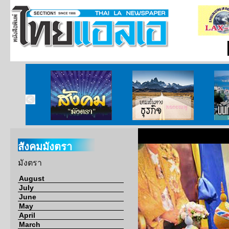
ากกงสุล
สังคมมังตรา
บนเส้นทางธุรกิจ
บั
สังคมมังตรา
มังตรา
August
July
June
May
April
March