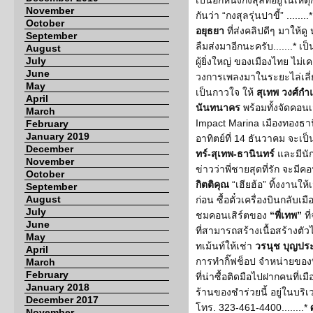
เป็นอีกหนึ่งกงสุลที่อยู่ในเ
November
กันว่า “กงสุลรุ่นปาขี้” ......
October
อยุธยา
ที่ส่งคลิปดีๆ มาให้ดู
September
ลืมส่งมาอีกนะครับ.......* เป
August
July
ผู้ยิ่งใหญ่ ของเมืองไทย ไม่เ
June
วงการเพลงมาในระยะไล่เลี่ยกั
May
เป็นกาวใจ ให้
สุเทพ วงศ์กำ
April
นันทนาคร
พร้อมทั้งจัดคอนเส
March
Impact Marina เมืองทองธาน
February
January 2019
อาทิตย์ที่ 14 ธันวาคม จะเ
December
ทร์-สุเทพ-ธานินทร์
และมีนัก
November
ข่าวว่าพี่ชายสุดที่รัก จะมีค
October
กิตติคุณ
“เฮียฮ้อ” ทิ้งงานใ
September
August
ก่อน ซื้อตั๋วเครื่องบินกลับเม
July
ชมคอนเสิร์ตของ
“พี่เทพ”
ที
June
ที่สามารถสร้างเนื้อสร้างต
May
ทเม้นท์ให้เช่า
วรนุช บุญปร
April
การทำกิ๊ฟช็อป จำหน่ายของที
March
February
ที่น่าซื้อติดมือไปฝากคนที่เม
January 2018
ร้านของชำร่วยนี้ อยู่ในบริ
December 2017
โทร. 323-461-4400........*
November