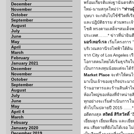
พร้อมเกียรติแห่งฐานันดรศักดิ์
December
ใหม่-นามสกุลใหม่ว่า
"ท่านผ
November
October
บุษบา จะกลับไปใช้ชีวิตที่เ
September
และปฎิบัติธรรม ส่วนพระเจ้
August
โชติ ทรงตามเสด็จฯสมเด็จพ
July
ประเทศ…….* ข่าวที่น่ายินดี
June
May
มอร์เทอร์เรล
เริ่มโครงการ “
April
บริเวณสถานีรถไฟฟ้าใต้ดิน 
March
จาก City of Los Angeles เร
February
โอกาสคนไทยได้เริ่มธุรกิจในข
January 2021
เป็นการลงทุนน้อยแต่จะได้รั
December
November
Market Place
จะทำให้คนไทย
October
มาเป็นเจ้าของธุรกิจประมาณ 
September
ร้านอาหารและร้านสินค้าไท
August
ห้องใหญ่ของห้องที่จำหน่ายส
July
June
ทุกอย่างจะเริ่มดำเนินการใน
May
ทั่วไปในปลายปี 2015 .......* อ
April 4
อดีตกงสุล
สถิตย์ สิริสวัสดิ์
“อ
March
เยี่ยมลูก เยี่ยมเพื่อน และเ
Febuary
คน เสียดายที่ยังไม่ได้เจอ ไม่
January 2020
December 2019