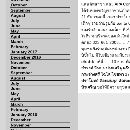
แลนด์พลาซ่า และ APA Comm
October
September
ได้รับของขวัญจากซานต้าครอ
August
21 ธันวาคมนี้ เวลา บ่ายโมง
July
เด็กๆ ร่วมถ่ายรูปกับ Santa
June
รองรับจำนวนของเด็กๆ ที่เข้
May
ใจดีร่วมบริจาคของเล่นใหม่
April
March
ติดต่อ 323-661-2008…….*
February
ชุมชนยังรับสมัครพนักงาน 
January 2017
ปีขึ้นไป มีใบเขียวและมีป
December 2016
เกิดสัปดาห์นี้...... 13 ธ.ค.
ดิ
November
October
ธำรงค์ วีระ ร.ประเสริฐ ศร
September
กระจ่างศรี ไฉไล ไชยทา
17
August
ปราโมทย์ ดิลกมนกุล สัณหะ
July
บัวเจริญ
ขอให้มีความสุขสมห
June
May
April
March
February
January 2016
December
November