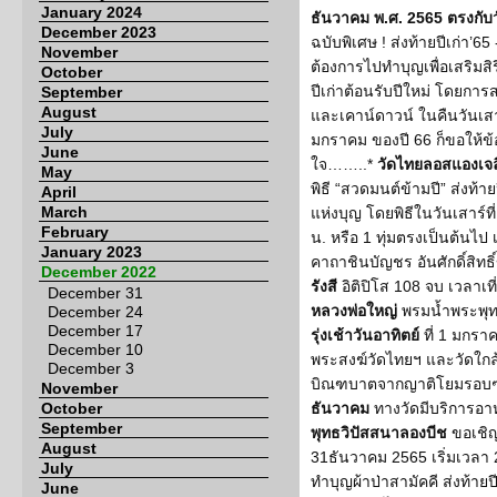
January 2024
ธันวาคม พ.ศ. 2565 ตรงกับวัน
December 2023
ฉบับพิเศษ ! ส่งท้ายปีเก่า’65
November
ต้องการไปทำบุญเพื่อเสริมส
October
ปีเก่าต้อนรับปีใหม่ โดยกา
September
August
และเคาน์ดาวน์ ในคืนวันเสาร์
July
มกราคม ของปี 66 ก็ขอให้ข้อ
June
ใจ……..*
วัดไทยลอสแองเจล
May
พิธี “สวดมนต์ข้ามปี” ส่งท้า
April
March
แห่งบุญ โดยพิธีในวันเสาร์ที
February
น. หรือ 1 ทุ่มตรงเป็นต้น
January 2023
คาถาชินบัญชร อันศักดิ์สิทธ
December 2022
รังสี
อิติปิโส 108 จบ เวลาเ
December 31
หลวงพ่อใหญ่
พรมน้ำพระพุท
December 24
December 17
รุ่งเช้าวันอาทิตย์
ที่ 1 มกรา
December 10
พระสงฆ์วัดไทยฯ และวัดใกล้
December 3
บิณฑบาตจากญาติโยมรอบๆ
November
October
ธันวาคม
ทางวัดมีบริการอา
September
พุทธวิปัสสนาลองบีช
ขอเชิ
August
31ธันวาคม 2565 เริ่มเวลา
July
ทำบุญผ้าป่าสามัคคี ส่งท้ายปี
June