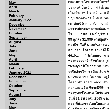
เพดานลายไทย
ถวายวันอาทิ
May
April
ประสงค์เป็นเจ้าภาพ มีทั้ง
March
เป็นเจ้าภาพ 1 ช่องจำนวน $3,
February
บัญชีของทางวัด ในนาม
Wa
January 2022
เข้าบัญชีวัดผ่าน Venmo หรื
December
November
อาจารย์พระมหาสุพจน์ฒฝ ห
October
โร
……..* และขอเชิญร่วมจอ
September
99 ลูกละ $1,999
งานผูกพัทธ
August
ลองบีช วันที่ 6-10กันยายน
July
สามารถแจ้งความจำนงค์ได้ท
June
May
4610……..* วัดไทยสุชาดาธรร
April
พระธรรมจาริกสังฆวิหาร (
March
“พระพุทธชิโนภาส”
พระประ
February
จาริกสังฆวิหาร เมือง Sun V
January 2021
December
มกราคม 2566 โดย
พระครู
November
โสดา พระอารามหลวง ประธ
October
ลอสแองเจลิส ซึ่งจะมีพิธี
September
พระพุทธชิโนภาส
ในวันเสาร์
August
วันที่ 31 ธันวาคม 2565 ขอ
July
June
และ พี่น้องชาวไทยในแอลเอ 
May