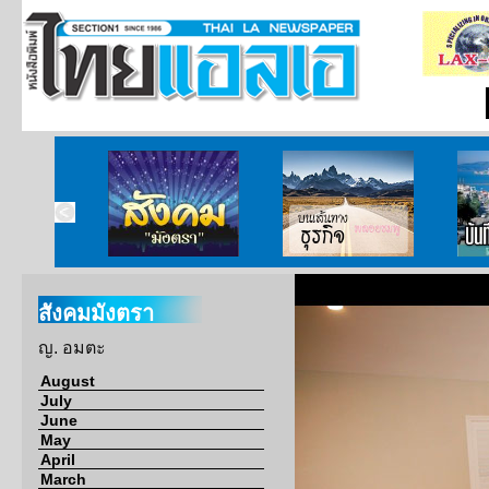
ากกงสุล
สังคมมังตรา
บนเส้นทางธุรกิจ
บั
สังคมมังตรา
ญ. อมตะ
August
July
June
May
April
March