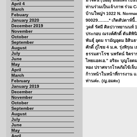
มี
เจสัน
(บอย)
มณีแสง
เป็น
April 4
ท่านร่วมเป็นเจ้าภาพ ร่วม
C
March
บ้านใหญ่ฯ
1022 N. Norma
Febuary
January 2020
90029……..* เกิดสัปดาห์นี
December 2019
วูดส์ รัศมี ศิลปวาทยานนท์
1
November
ประกอบ ณรงค์ศักดิ์ ตันติพินิ
October
พันธุ์ อุดม รามัญอุดม อิสิ
September
ศักดิ์ ภู่ไชย
4 ม.ค.
รุ่งพิรุณ
August
July
ธรรมสาโรช นพรัตน์ จิตราน
June
ไทยแอลเอ.”
อริยะ บุญโยด
May
ทอง ปราศจากโรคภัยไข้เจ็บ
April
ก้าวหน้าในหน้าที่การงาน แ
March
February
ท่านค่ะ. (ญ.อมตะ)
January 2019
December
November
October
September
August
July
June
May
April