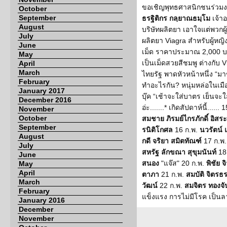
ขอเชิญพุทธศาสนิกชนร่วม
October
September
ธรฐิติกร กลฺยาณธมฺโม
เจ้าอ
August
บริษัทผลิตยา เอาใจแต่พวกผู
July
ผลิตยา Viagra สำหรับผู้หญิง
June
เม็ด ราคาประมาณ 2,000 บาท
May
เป็นเม็ดสวยสีชมพู ต่างกับ Via
April
March
ไทยรัฐ พาดหัวหน้าหนึ่ง “ม
February
ทำอะไรกัน? หนุ่มหล่อในเม
January 2017
บุ๊ค “เช้าจะใส่บาตร เย็นจะใส่ถ
December 2016
อ่ะ.......* เกิดสัปดาห์นี้......
November
October
สมชาย ภิรมย์ไกรภักดิ์ อิสร
September
รนิติโกศล
16 ก.พ.
นวรัตน์ 
August
กดี จริยา สมิตทัณฑ์
17 ก.พ
July
สหรัฐ ลักขณา สุขุมนันท์
18
June
สนอง
"แจ๊ส" 20 ก.พ.
พิชัย 
May
April
ตาภา
21 ก.พ.
สมบัติ จิตร
March
วัฒน์
22 ก.พ.
สมจิตร ทองจั
February
แข็งแรง การไม่มีโรค เป็นล
January 2016
December
November