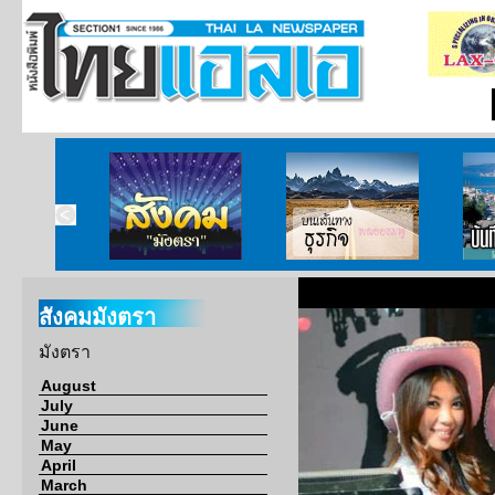
ากกงสุล
สังคมมังตรา
บนเส้นทางธุรกิจ
บั
สังคมมังตรา
มังตรา
August
July
June
May
April
March