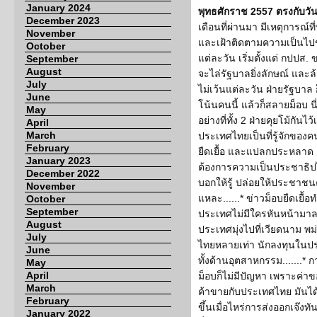
January 2024
พุทธศักราช 2557 ตรงกับวันขึ
December 2023
เดือนที่ผ่านมา มีเหตุการณ์
November
และเฝ้าติดตามความเป็นไป
October
แต่ละวัน เริ่มตั้งแต่ กปปส. 
September
August
จะไล่รัฐบาลยิ่งลักษณ์ และ
July
ไม่เว้นแต่ละวัน ฝ่ายรัฐบาล 
June
โน้นคนนี้ แล้วก็สลายม็อบ นี
May
อย่างที่ทั้ง 2 ฝ่ายคุยโม้กันไว
April
March
ประเทศไทยเป็นที่รู้จักของค
February
ยืดเยื้อ และแปลกประหลาด ตรง
January 2023
ต้องการความเป็นประชาธิปไ
December 2022
บอกให้รู้ ปล่อยให้ประชาชน
November
แหละ......* ข่าวม็อบยืดเยื
October
September
ประเทศไม่มีใครหันหน้ามาลง
August
ประเทศมุ่งไปที่เวียดนาม พม่
July
ไทยหลายเท่า นักลงทุนในปร
June
ทั้งด้านอุตสาหกรรม.......* กา
May
April
ม็อบก็ไม่มีปัญหา เพราะค่า
March
ค้าขายกับประเทศไทย มันได้
February
ขึ้นเมื่อไหร่การส่งออกเจ๊งท
January 2022