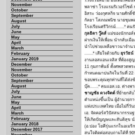
โรงแรมสยาม อินเตอร์คอนทิ
November
พลาซ่า โรงแรมริเวอร์ไซด์ 
October
อิสระ ว่องกุศลกิจ นายศักด
September
กัลยา โสภณพนิช นายชุมพล 
August
July
โรงเรียนศรีวิกรม์.......* 
June
กุลธิดา วู๊ดส์
แม่ของนักกอล์
May
ฝากเงินให้เพื่อน นำกลับเมือง
April
นำไปช่วยเหลือชาวนาจำนวน
March
.......* เสียใจด้วยกับ
ยุรวัธน์
February
January 2019
งานลอสแอนเจลิส ที่ต้องสูญ
December
11 กุมภาพันธ์ ตั้งศพสวดพร
November
กำหนดฌาปนกิจในวันที่ 22 ก
October
ขอบพระคุณทุกท่านที่ได้ส่
September
August
บุ๊ค.......* คนแอล.เอ. ต่างพ
July
ชาญชัย ดวงจิตต์
ที่ย้ายกลับ
June
ตำแหน่งขึ้นเป็น ผู้อำนวยกา
May
แห่งประเทศไทย เมื่อไม่กี่วัน
April
เอ. จัดคอร์สวิปัสสนากรรม
March
February
ให้เกิดปัญญษและสันติสุข 
January 2018
(อ.ปอง โยคีรุ่นแรกในอเมริกา
December 2017
สนใจติดต่อสอบถามได้ที่ 90
November