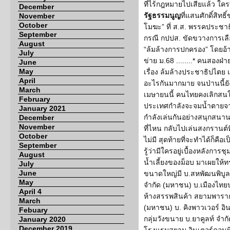
ที่ไร้กฎหมายไปเสียแล้ว ใคร
December
รัฐธรรมนูญ
ที่แสนศักดิ์สิทธ
November
October
โมฆะ” ที่ ส.ส. พรรคประชาธิป
September
กรณี กปปส. ขัดขวางการเลือ
August
“ล้มล้างการปกครอง” โดยอ้างว่
July
ข่าย ม.68 ........* คนสองฝ่า
June
May
เรื่อง ล้มล้างประชาธิปไตย 
April
อะไรกันมากมาย จนป่านนี้ยั
March
เมษายนนี้ คนไทยคงเลิกสนใจ
February
ประเทศกำลังจะจมน้ำตายจา
January 2021
กำลังเล่นกันอย่างสนุกสนาน ส
December
November
ที่ไหน กลับไปเล่นสงกรานต์ที่
October
ไม่มี สุดท้ายที่จะทำได้ก็คือเ
September
รู้ว่ามีใครอยู่เบื้องหลังการ
August
น้ำเลี้ยงของม็อบ มาเผยให้ท
July
June
ขนาดใหญ่มี บ.สหพัฒนพิบูล
May
จำกัด (มหาชน) บ.เมืองไทยปร
April 4
ห้างสรรพสินค้า สยามพาราก
March
(มหาชน) บ. คิงพาวเวอร์ อิน
Febuary
กลุ่มวังขนาย บ.ยาคูลท์ จำ
January 2020
December 2019