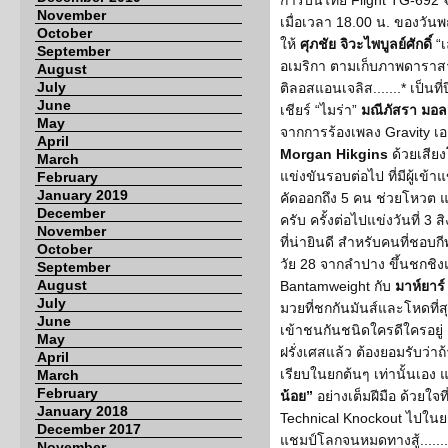
การบินไทย Flight TG-692
November
เมื่อเวลา 18.00 น. ของวันพฤ
October
ให้
ศุภชัย จิวะไพบูลย์ศักดิ์
“เล
September
อเมริกา ตามเก็บภาพดารา
August
July
ติลอสแอนเจลิส.......* เป็นที
June
เชียร์ “ไมร่า”
มณีภัสรา มอ
May
จากการร้องเพลง Gravity เอา
April
Morgan Hikgins
ด้วยเสีย
March
แข่งขันรอบต่อไป ที่มีผู้เข้า
February
January 2019
คัดออกถึง 5 คน ช่วยโหวต 
December
ครับ ครั้งต่อไปแข่งวันที่ 3 ส
November
ที่น่ายินดี สำหรับคนที่ชอบ
October
วัย 28 จากลำปาง ขึ้นชกชิง
September
August
Bantamweight กับ
มาห์ยาร์
July
มวยที่ชกกันมันส์และโหดที่ส
June
เข้าชนกันชนิดใครดีใครอยู่
May
ฝรั่งเศสแล้ว ต้องยอมรับว่าถ้
April
เรียบในยกต้นๆ เท่านั้นเอง 
March
February
น้อย”
อย่างเต็มฝีมือ ด้วยใจ
January 2018
Technical Knockout ไปในย
December 2017
แชมป์โลกจนหมดทางสู้.......
November