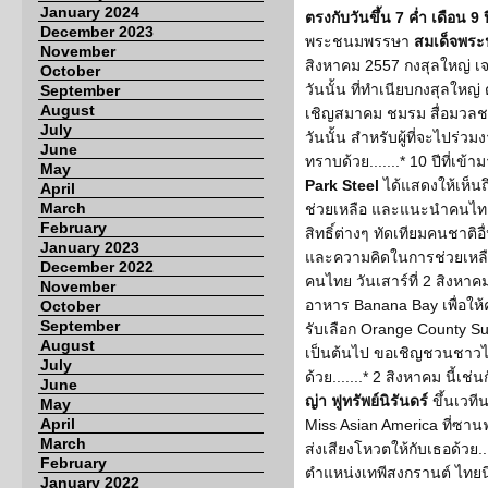
January 2024
ตรงกับวันขึ้น 7 ค่ำ เดือน 9 
December 2023
พระชนมพรรษา
สมเด็จพระ
November
สิงหาคม 2557 กงสุลใหญ่ 
October
วันนั้น ที่ทำเนียบกงสุลใหญ่
September
August
เชิญสมาคม ชมรม สื่อมวล
July
วันนั้น สำหรับผู้ที่จะไปร
June
ทราบด้วย.......* 10 ปีที่เข
May
Park Steel
ได้แสดงให้เห็น
April
March
ช่วยเหลือ และแนะนำคนไทยใ
February
สิทธิ์ต่างๆ ทัดเทียมคนชาติอ
January 2023
และความคิดในการช่วยเหลือ
December 2022
คนไทย วันเสาร์ที่ 2 สิงหาค
November
อาหาร Banana Bay เพื่อให้
October
September
รับเลือก Orange County Su
August
เป็นต้นไป ขอเชิญชวนชาวไ
July
ด้วย.......* 2 สิงหาคม นี้
June
ญ่า ฟูทรัพย์นิรันดร์
ขึ้นเวที
May
April
Miss Asian America ที่ซานฟ
March
ส่งเสียงโหวตให้กับเธอด้วย.
February
ตำแหน่งเทพีสงกรานต์ ไทยนิ
January 2022