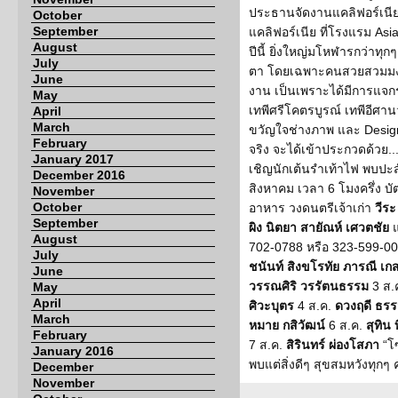
ประธานจัดงานแคลิฟอร์เนีย
October
September
แคลิฟอร์เนีย ที่โรงแรม Asia
August
ปีนี้ ยิ่งใหญ่มโหฬารกว่าท
July
ตา โดยเฉพาะคนสวยสวมมงกุฎ
June
งาน เป็นเพราะได้มีการแจก
May
เทพีศรีโคตรบูรณ์ เทพีอีศา
April
March
ขวัญใจช่างภาพ และ Designe
February
จริง จะได้เข้าประกวดด้วย..
January 2017
เชิญนักเต้นรำเท้าไฟ พบปะสั
December 2016
สิงหาคม เวลา 6 โมงครึ่ง บ
November
October
อาหาร วงดนตรีเจ้าเก่า
วีระ
September
ผิง นิตยา สายัณห์ เศวตชัย
แ
August
702-0788 หรือ 323-599-0035..
July
ชนันท์ สิงขโรทัย ภารณี เกส
June
วรรณศิริ วรรัตนธรรม
3 ส.
May
April
ศิวะบุตร
4 ส.ค.
ดวงฤดี ธรร
March
หมาย กสิวัฒน์
6 ส.ค.
สุทิน
February
7 ส.ค.
สิรินทร์ ผ่องโสภา
“โซ
January 2016
พบแต่สิ่งดีๆ สุขสมหวังทุกๆ
December
November