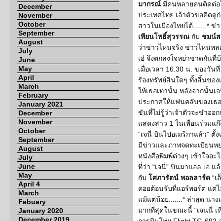
มากรณ์
มีคนหลายคนติดต่อ
December
ประเทศไทย เจ้าตัวขอคิดดูก
November
October
สาวในเมืองไทยได้.......* ข
September
เทียนโพธิ์สุวรรณ
กับ
ชมน์สว
August
ว่าข่าวไหนจริง ข่าวไหนหลอก เ
July
เอ๋ จึงตกลงใจหย่าขาดกันท
June
May
เมื่อเวลา 16.30 น. ของวัน
April
ร้องทรัพย์สินใดๆ ทั้งสิ้นของ
March
ให้เธอเท่านั้น หลังจากนั้น
February
ประกาศให้แฟนคลับของเธอได้
January 2021
ขันที่ไม่รู้ว่าเจ้าตัวจะขำออก
December
November
แสดงสาว 1 ในเพื่อนร่วมแก๊
October
“เจนี่ บินไปอเมริกาแล้ว” ตั้ง
September
มีข่าวและภาพจดทะเบียนหย่า
August
หนังสือพิมพ์ต่างๆ เข้าใจอะไ
July
June
ที่ว่า “เจนี่” บินมาแอล.เอ.แล
May
กับ
โศภารัตน์ พอลลาร์ด
“เล
April 4
คอยต้อนรับที่แอร์พอร์ต แต
March
แม้แต่น้อย.......* ล่าสุด น
Febuary
มากที่สุดในขณะนี้ “เจนนี่ เ
January 2020
December 2019