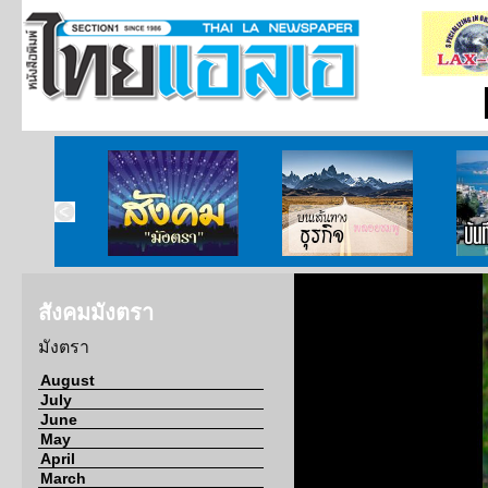
ากกงสุล
สังคมมังตรา
บนเส้นทางธุรกิจ
บั
สังคมมังตรา
มังตรา
August
July
June
May
April
March