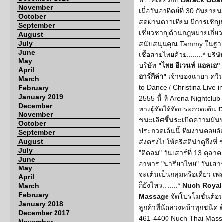
พรรคเดียวกับ
Barack Oba
November
เมื่อวันอาทิตย์ที่ 30 กันย
October
สดผ่านดาวเทียม มีการเชิญ
September
เชี่ยวชาญด้านกฎหมายเกี่ยว
August
July
สนับสนุนคุณ Tammy ในฐานะท
June
เชื้อสายไทยด้วย........* บริษ
May
บริษัท
"ไทย อีเวนท์ แอลเอ"
April
อาร์กีล่า"
เจ้าของฉายา ควีน
March
to Dance / Christina Live 
February
January 2019
2555 นี้ ที่ Arena Nightclub 
December
ทางผู้จัดได้จัดประกวดเต้น
D
November
ชนะเลิศขึ้นระเบิดความมัน
October
ประกวดเต้นนี้ ทีมงานคอยอั
September
August
ส่งตรงไปให้คริสติน่าดูถึงที่
July
"ติดลม" วันเสาร์ที่ 13 ตุล
June
อาหาร "นารียาไทย" วันเสาร
May
จะเต้นเป็นกลุ่มหรือเดี่ยว เ
April
ก็ยังไหว........*
Nuch Royal
March
February
Massage
จัดโปรโมชั่นต้
January 2018
ลูกค้าที่นัดล่วงหน้าทุกชนิ
December 2017
461-4400 Nuch Thai Massage
November