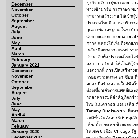
ธุรกิจ บริการสุขภาพอย่างรว
December
ทางเข้ามารับ การรักษา พยา
November
October
สามารถสร้างราย ได้เข้าสู่ป
September
ประเทศไทยมีสถาน บริการส
August
คุณภาพมาตรฐาน ในระดับนา
July
Commission International 
June
May
สากล แสดงให้เห็นถึงศักย
April
เครื่องมือทางการแพทย์ รวมท
March
สากล อีกทั้ง ประเทศไทยได้
February
หลายรางวัล ทำให้เป็นที่รู้จักแ
January 2021
นอกจากนี้
การเปิดเสรีทางก
December
November
กรอบความตกลง อาเซียน ที
October
ตกลง ที่สร้างความใกล้ชิดใ
September
ท่องเที่ยวเชิงการแพทย์และ
August
อุตสาหกรรมที่สำคัญอีกอย่าง
July
June
ไทยในนครลอส แอนเจลิส ร
May
Tammy Duckworth
เพื่อห
April 4
จะมีขึ้นวันอังคารที่ 6 พฤศจ
March
เลือกตั้งของเธอ ซึ่งจะลงแข่
Febuary
ในเขต 8 เมือง Chicago รัฐ 
January 2020
December 2019