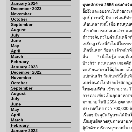
January 2024
พุทธศักราช 2555 ตรงกับวัน
December 2023
อื้ออึงและอบอวนไปด้วยกระแ
November
ศุกร์ (วานนี้) มีข่าวร้อนที่
October
เดือนตุลาคมนี้ เมื่อ
ดร.สุเน
September
August
เกี่ยวกับการแปลเอกสาร แล
July
ตำรวจจับตัวไปดำเนินคดี พร้อ
June
เหรียญ เรื่องนี้ยังไม่มีใครทรา
May
เกิดขึ้นสดๆ ร้อนๆ เจ้าหน้าท
April
March
สิ้น........* เมื่อไม่รู้สาเหตุ
February
บ้างก็ว่า ดร.สุเนตร เจอคดี
January 2023
ทะเบียนสมรสให้ผู้อื่นอย่าง
December 2022
แปดพันเก้า วันจันทร์นี้เห็น
November
เตอร์คนดังไปทำอะไรผิดกฎหม
October
September
ไทย-อเมริกัน
เข้าร่วมงาน T
August
การท่องเที่ยวเป็นอุตสาหกรร
July
มากมาย ในปี 2554 อุตสาหก
June
ประเทศไทย กว่า 700,000 ล
May
April
เรื่อยๆ ปัจจุบันรัฐบาลได้
March
เป็นศูนย์กลางสุขภาพนานา
February
ผู้นำด้านบริการสุขภาพใน
January 2022