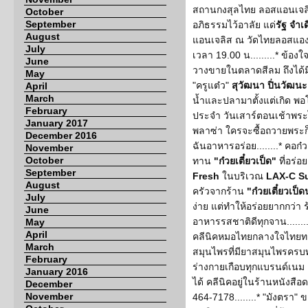
สถานกงสุลไทย ลอสแอนเจลิ
October
September
อภิธรรมไว้อาลัย แด่
รัฐ จำเ
August
แอนเจลิส ณ วัดไทยลอสแองเจ
July
เวลา 19.00 น.........* ข้อง
June
วางขายในตลาดสีลม ถึงได้มีร
May
"ครูแต๋ว"
สุวัฒนา ปิ่นวัฒนะ
April
March
น้ำและปลามาตั้งแต่เกิด พอโ
February
ประจำ วันเสาร์ตอนเช้าพร
January 2017
พลาซ่า ใครจะซื้อถวายพระก็ได
December 2016
ฉันอาหารอร่อย........* คอก
November
October
ทาน
"ก๋วยเตี๋ยวเป็ด"
ที่อร่อ
September
Fresh
ในบริเวณ
LAX-C S
August
ครัวจากร้าน
"ก๋วยเตี๋ยวเป็ด
July
ง่าย แต่ทำให้อร่อยยากกว่า ร
June
อาหารรสชาติดีทุกจาน........*
May
April
คลีนิคหมอไทยกลางใจไทยท
March
สมุนไพรที่มียาสมุนไพรครบ
February
ร่างกายเกือบทุกแบรนด์เนม
January 2016
ได้ คลีนิคอยู่ในร้านหนังส
December
November
464-7178........* "มังตรา