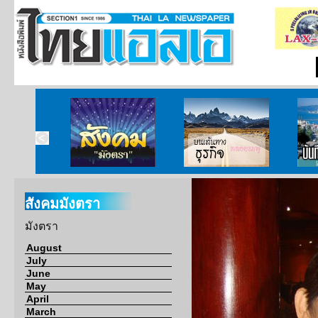
ากกงสุล
สังคมมังตรา
บนเส้นทางธุรกิจ
บั
สังคมมังตรา
มังตรา
August
July
June
May
April
March