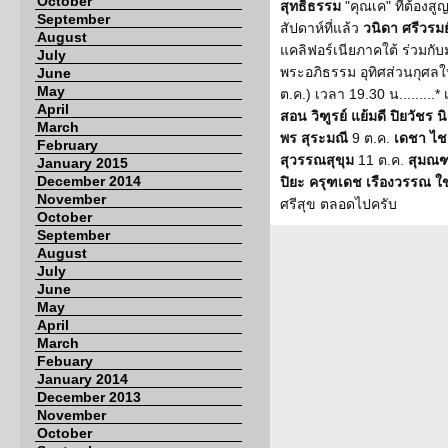
October
สุทธิธรรม
"คุณเค" ที่ต้องสูญ
September
สัปดาห์ที่แล้ว
วนิดา ศรีวรมย
August
แคลิฟอร์เนียภาคใต้ ร่วมกับ
July
พระอภิธรรม อุทิศส่วนกุศลให้
June
May
ต.ค.) เวลา 19.30 น.........* เ
April
สอน วิฑูรย์ แย้มดี ปิยวัชร 
March
พร สุระมณี
9 ต.ค.
เดชา ไชย
February
สุวรรณสุขุม
11 ต.ค.
สุมณฑา
January 2015
December 2014
ปิยะ ครุฑเดช เรืองวรรณ ใ
November
ศรีสุข ตลอดไปครับ
October
September
August
July
June
May
April
March
Febuary
January 2014
December 2013
November
October