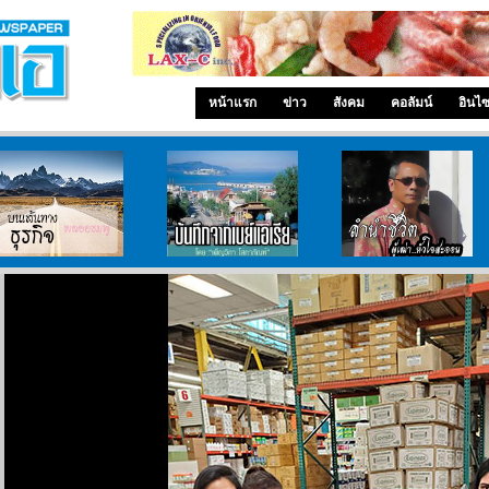
หน้าแรก
ข่าว
สังคม
คอลัมน์
อินไ
บนเส้นทางธุรกิจ
บันทึกจากเบย์เอเรีย
ลำนำ..ชีวิต