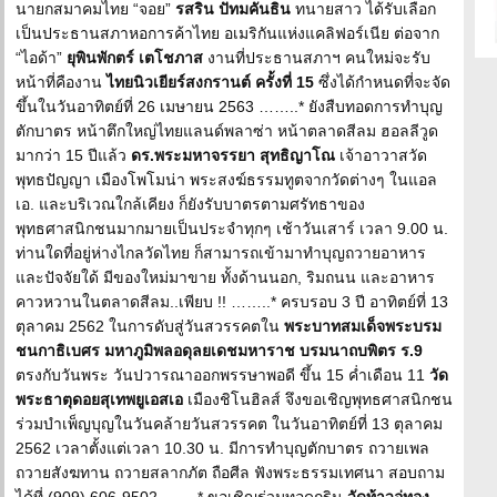
นายกสมาคมไทย “จอย”
รสริน ปัทมคันธิน
ทนายสาว ได้รับเลือก
เป็นประธานสภาหอการค้าไทย อเมริกันแห่งแคลิฟอร์เนีย ต่อจาก
“ไอด้า”
ยุพินพักตร์ เตโชภาส
งานที่ประธานสภาฯ คนใหม่จะรับ
หน้าที่คืองาน
ไทยนิวเยียร์สงกรานต์ ครั้งที่ 15
ซึ่งได้กำหนดที่จะจัด
ขึ้นในวันอาทิตย์ที่ 26 เมษายน 2563 ……..* ยังสืบทอดการทำบุญ
ตักบาตร หน้าตึกใหญ่ไทยแลนด์พลาซ่า หน้าตลาดสีลม ฮอลลีวูด
มากว่า 15 ปีแล้ว
ดร.พระมหาจรรยา สุทธิญาโณ
เจ้าอาวาสวัด
พุทธปัญญา เมืองโพโมน่า พระสงฆ์ธรรมทูตจากวัดต่างๆ ในแอล
เอ. และบริเวณใกล้เคียง ก็ยังรับบาตรตามศรัทธาของ
พุทธศาสนิกชนมากมายเป็นประจำทุกๆ เช้าวันเสาร์ เวลา 9.00 น.
ท่านใดที่อยู่ห่างไกลวัดไทย ก็สามารถเข้ามาทำบุญถวายอาหาร
และปัจจัยใด้ มีของใหม่มาขาย ทั้งด้านนอก, ริมถนน และอาหาร
คาวหวานในตลาดสีลม..เพียบ !! ……..* ครบรอบ 3 ปี อาทิตย์ที่ 13
ตุลาคม 2562 ในการดับสู่วันสวรรคตใน
พระบาทสมเด็จพระบรม
ชนกาธิเบศร มหาภูมิพลอดุลยเดชมหาราช บรมนาถบพิตร ร.9
ตรงกับวันพระ วันปวารณาออกพรรษาพอดี ขึ้น 15 ค่ำเดือน 11
วัด
พระธาตุดอยสุเทพยูเอสเอ
เมืองชิโนฮิลส์ จึงขอเชิญพุทธศาสนิกชน
ร่วมบำเพ็ญบุญในวันคล้ายวันสวรรคต ในวันอาทิตย์ที่ 13 ตุลาคม
2562 เวลาตั้งแต่เวลา 10.30 น. มีการทำบุญตักบาตร ถวายเพล
ถวายสังฆทาน ถวายสลากภัต ถือศีล ฟังพระธรรมเทศนา สอบถาม