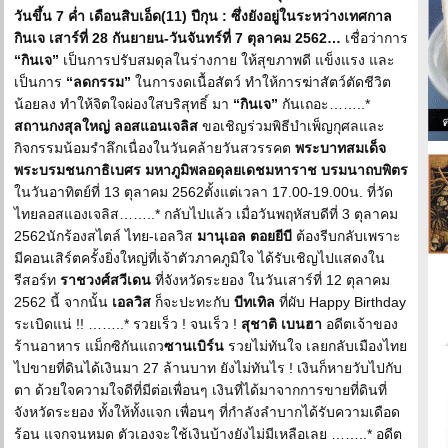
วันขึ้น 7 ค่ำ เดือนสิบเอ็ด(11) ปีกุน : ซึ่งยังอยู่ในระหว่างเทศกาล
กินเจ เสาร์ที่ 28 กันยายน-วันจันทร์ที่ 7 ตุลาคม 2562…
เชื่อว่าการ
“กินเจ”
เป็นการปรับสมดุลในร่างกาย ให้สุขภาพดี แข็งแรง และ
เป็นการ
“ลดกรรม”
ในการงดเนื้อสัตว์ ทำให้การฆ่าสัตว์ตัดชีวิต
น้อยลง ทำให้จิตใจผ่องใสบริสุทธิ์ มา
“กินเจ”
กันเถอะ……..*
สถานกงสุลใหญ่ ลอสแอนเจลิส
ขอเชิญร่วมพิธีบำเพ็ญกุศลและ
กิจกรรมน้อมรำลึกเนื่องในวันคล้ายวันสวรรคต
พระบาทสมเด็จ
พระบรมชนกาธิเบศร มหาภูมิพลอดุลยเดชมหาราช บรมนาถบพิตร
ในวันอาทิตย์ที่ 13 ตุลาคม 2562ตั้งแต่เวลา 17.00-19.00น. ที่วัด
ไทยลอสแองเจลิส……..* กลับไปแล้ว เมื่อวันพฤหัสบดีที่ 3 ตุลาคม
2562นักร้องสไตล์ ไทย-เอลวิส
มานุเอล ตอยยีบี
ต้องรีบกลับเพราะ
มีคอนเสิร์ตครั้งยิ่งใหญ่ที่เจ้าตัวภาคภูมิใจ ได้รับเชิญไปแสดงใน
รีสอร์ท
ราชวงศ์สวีเดน
ที่จังหวัดระยอง ในวันเสาร์ที่ 12 ตุลาคม
2562 นี้ จากนั้น
เอลวิส
ก็จะปะทะกับ
บีทเทิล
ที่ผับ Happy Birthday
ระเบิดแน่ !! ……..* รวยเร็ว ! จนเร็ว !
สุชาติ เบนฮา
อดีตเจ้าของ
ร้านอาหาร แม็กซิกันแถว
ซานเบิร์น
รวยไม่ทันใจ เลยกลับเมืองไทย
ไปขายที่ดินได้เงินมา 27 ล้านบาท ยังไม่ทันไร ! เงินก็หายวับไปกับ
ตา ด้วยใจความใจดีที่มีต่อเพื่อนๆ เงินที่ได้มาจากการขายที่ดินที่
จังหวัดระยอง ทั้งให้ทั้งแจก เพื่อนๆ ที่กำลังลำบากได้รับความเดือด
ร้อน แจกจนหมด ตัวเองจะใช้เงินบ้างยังไม่มีเหลือเลย ……..* อดีต