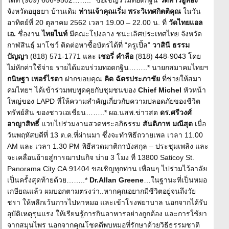
ได้ที่ (909) 606-9502……..* ขอเชิญร่วมทอดกฐิน
วัดท้าวอู่ทอง
จังหวัดอยุธยา บ้านเดิม
ท่านเจ้าคุณเริ่ม พระวิเทศกิตติคุณ
ในวัน
อาทิตย์ที่ 20 ตุลาคม 2562 เวลา 19.00 – 22.00 น. ที่
วัดไทยแอล
เอ.
ชื่องาน
ไทยไนท์
มีคณะโปงลาง ชนะเลิศประเทศไทย จังหวัด
กาฬสินธุ์ มาโชว์ ติดต่อหาซื้อบัตรได้ที่ “ครูเปิ้ล”
วาสินี ธรรม
ปัญญา
(818) 571-1771 และ
เชอรี่ คำลือ
(818) 448-9043 โดย
ไม่หักค่าใช้จ่าย รายได้มอบร่วมทอดกฐิน……..* นายกสมาคมไทยฯ
กนิษฐา เพอร์ไรดา
ฝากขอบคุณ
คิด ฉัตรประภาชัย
ที่ช่วยให้สมา
คมไทยฯ ได้เข้าร่วมพบพูดคุยกับชุมชนของ
Chief Michel
หัวหน้า
ใหญ่ของ LAPD ที่ให้ความสำคัญเกี่ยวกับความปลอดภัยของชีวิต
ทรัพย์สิน ของชาวเอเชี่ยน……..* ผอ.นสพ.ข่าวสด
ดร.ศรีวงศ์
อาญาสิทธิ์
แวบไปร่วมงานสวดพระอภิธรรม
สันติภาพ มณีสุต
เมื่อ
วันพฤหัสบดีที่ 13 ต.ค.ที่ผ่านมา ซึ่งจะทำพิธีถวายเพล เวลา 11.00
AM และ เวลา 1.30 PM พิธีสวดมาติกาบังสกุล – ประชุมเพลิง และ
จะเคลื่อนย้ายสู่การฌาปนกิจ บ่าย 3 โมง ที่ 13800 Saticoy St.
Panorama City CA.91404 ขอเชิญทุกท่าน เพื่อนๆ ไปร่วมไว้อาลัย
เป็นครั้งสุดท้ายด้วย……..*
Dr.Allan Greene
…ในฐานะที่เป็นหมอ
เกษียณแล้ว ผมบอกตามตรงว่า..หากคุณอยากมีชีวิตอยู่จนถึงวัย
ชรา ให้หลีกเว้นการไปหาหมอ และเข้าโรงพยาบาล นอกจากได้รับ
อุบัติเหตุรุนแรง ให้เรียนรู้การกินอาหารอย่างถูกต้อง และการใช้ยา
จากสมุนไพร นอกจากคุณโชคดีพบหมอที่รักษาด้วยวิธีธรรมชาติ