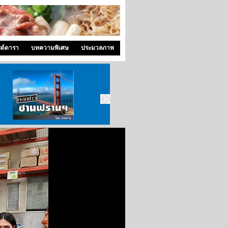
ซด์ดารา
บทความพิเศษ
ประมวลภาพ
บอกข่าว ซานฟราน
ท่องไปใน San Francisco
สังคมซีแอตเติ้ล