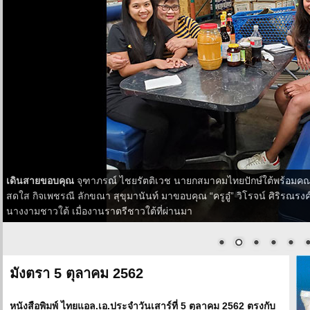
เดินสายขอบคุณ
จุฑาภรณ์ ไชยรัตติเวช นายกสมาคมไทยปักษ์ใต้พร้อมคณ
สดใส กิจเพชรณี ลักขณา สุขุมานันท์ มาขอบคุณ “ครูอู๋” วิโรจน์ ศิริรณรงค์ 
นางงามชาวใต้ เมื่องานราตรีชาวใต้ที่ผ่านมา
มังตรา 5 ตุลาคม 2562
หนังสือพิมพ์ ไทยแอล.เอ.ประจำวันเสาร์ที่ 5 ตุลาคม 2562 ตรงกับ