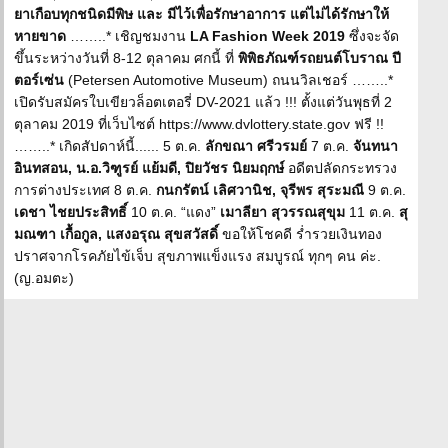
ยาเกือบทุกชนิดมีพิษ และ มีไว้เพื่อรักษาอาการ แต่ไม่ได้รักษาให้
หายขาด
……..* เชิญชมงาน
LA Fashion Week 2019
ซึ่งจะจัด
ขึ้นระหว่างวันที่ 8-12 ตุลาคม ศกนี้ ที่
พิพิธภัณฑ์รถยนต์โบราณ ปี
ตอร์เซ่น
(Petersen Automotive Museum) ถนนวิลเชอร์ ……..*
เปิดรับสมัครใบเขียวล็อตเตอรี่ DV-2021 แล้ว !!! ตั้งแต่วันพุธที่ 2
ตุลาคม 2019 ที่เว็บไซต์ https://www.dvlottery.state.gov ฟรี !!
……..* เกิดสัปดาห์นี้...... 5 ต.ค.
ลักขณา ศรีวรมย์
7 ต.ค.
จันทนา
อินทสอน, น.อ.วิฑูรย์ แย้มดี, ปิยวัชร นิยมฤกษ์
อดีตปลัดกระทรวง
การต่างประเทศ 8 ต.ค.
กนกรัตน์ เลิศวานิช, จุรีพร สุระมณี
9 ต.ค.
เดชา ไชยประสิทธิ์
10 ต.ค. “แดง”
เมาลียา สุวรรณสุขุม
11 ต.ค.
สุ
มณฑา เกื้อกูล, แสงอรุณ สุขสวัสดิ์
ขอให้โชคดี ร่ำรวยเงินทอง
ปราศจากโรคภัยไข้เจ็บ สุขภาพแข็งแรง สมบูรณ์ ทุกๆ คน ค่ะ.
(ญ.อมตะ)