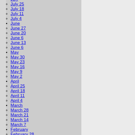
July 25
July 18
July 11
July 4
June
June 27
June 20
June 6
June 13
June 6
May
May 30
May 23
May 16
May 9
May 2
April
April 25
April 18
April 11
April 4
March
March 28
March 21
March 14
March 7
February
February 28