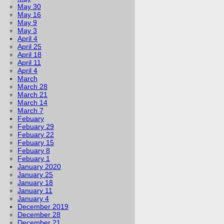
May 30
May 16
May 9
May 3
April 4
April 25
April 18
April 11
April 4
March
March 28
March 21
March 14
March 7
Febuary
Febuary 29
Febuary 22
Febuary 15
Febuary 8
Febuary 1
January 2020
January 25
January 18
January 11
January 4
December 2019
December 28
December 21