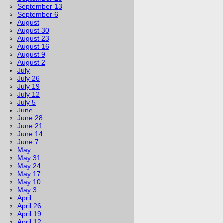
September 13
September 6
August
August 30
August 23
August 16
August 9
August 2
July
July 26
July 19
July 12
July 5
June
June 28
June 21
June 14
June 7
May
May 31
May 24
May 17
May 10
May 3
April
April 26
April 19
April 12