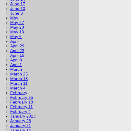
June 17
June 10
June 3
May
May 27
May 20
May 13
May 6
April
April 29
April 22
April 15
April 8
April 1
March
March 25
March 18
March 11
March 4
February
February 25
February 18
February 11
February 4
January 2023
January 28
January 21
January 14