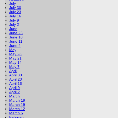
July
July 30
July 23
July 16
July 9
July 2
June
June 25
June 18
June 11
June 4
May
May 28
May 21
May 14
May 7
April
April 30
April 23
April 16
April 9
April 2
March
March 19
March 19
March 12
March 5
February