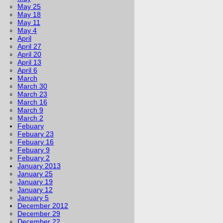
May 25
May 18
May 11
May 4
April
April 27
April 20
April 13
April 6
March
March 30
March 23
March 16
March 9
March 2
Febuary
Febuary 23
Febuary 16
Febuary 9
Febuary 2
January 2013
January 25
January 19
January 12
January 5
December 2012
December 29
December 22