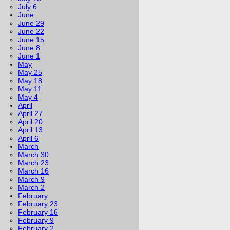
July 6
June
June 29
June 22
June 15
June 8
June 1
May
May 25
May 18
May 11
May 4
April
April 27
April 20
April 13
April 6
March
March 30
March 23
March 16
March 9
March 2
February
February 23
February 16
February 9
February 2