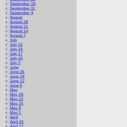
September 18
September 11
September 4
August
August 28
August 21
August 14
August 7
July
July 31
July 24
July 17
July 10
July 3
June
June 26
June 19
June 12
June 5
May
May 29
May 22
May 15
May 8
May 1
April
April 24
April 17