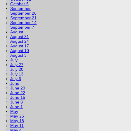
October 5
September
September 28
September 21
September 14
September 7
August
August 31
August 24
August 17
August 10
August 3
July
July 27
July 20
July 13
July 6
June
June 29
June 22
June 15
June 8
June 1
May
May 25
May 18
May 11
May 4