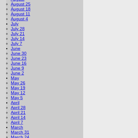
August 25
August 18
August 11
August 4
July
July 28
July 21
July 14
July 7
June
June 30
June 23
June 16
June 9
June 2
May
May 26
May 19
May 12
May 5
April
April 28
April 21
April 14
April 7
March
March 31
March 24