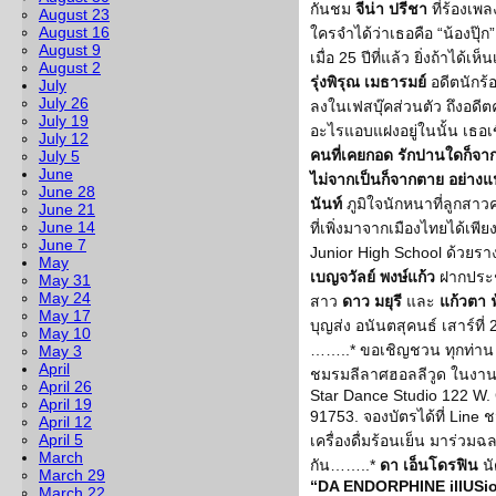
กันชม
จีน่า ปรีชา
ที่ร้องเพ
August 23
August 16
ใครจำได้ว่าเธอคือ “น้องปุ๊
August 9
เมื่อ 25 ปีที่แล้ว ยิ่งถ้าไ
August 2
รุ่งพิรุณ เมธารมย์
อดีตนักร้
July
July 26
ลงในเฟสบุ๊คส่วนตัว ถึงอดีตคู
July 19
อะไรแอบแฝงอยู่ในนั้น เธอเ
July 12
คนที่เคยกอด รักปานใดก็จาก
July 5
June
ไม่จากเป็นก็จากตาย อย่าง
June 28
นันท์
ภูมิใจนักหนาที่ลูกสา
June 21
June 14
ที่เพิ่งมาจากเมืองไทยได้เพ
June 7
Junior High School ด้วยราง
May
เบญจวัลย์ พงษ์แก้ว
ฝากประชา
May 31
May 24
สาว
ดาว มยุรี
และ
แก้วตา 
May 17
บุญส่ง อนันตสุคนธ์ เสาร์ที่
May 10
……..* ขอเชิญชวน ทุกท่าน 
May 3
April
ชมรมลีลาศฮอลลีวูด ในงานคืน
April 26
Star Dance Studio 122 W.
April 19
91753. จองบัตรได้ที่ Line
April 12
April 5
เครื่องดื่มร้อนเย็น มาร่วม
March
กัน……..*
ดา เอ็นโดรฟิน
นั
March 29
“DA ENDORPHINE illUS
March 22