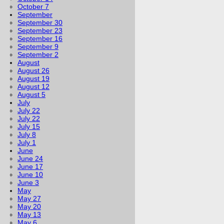
October 7
September
September 30
September 23
September 16
September 9
September 2
August
August 26
August 19
August 12
August 5
July
July 22
July 22
July 15
July 8
July 1
June
June 24
June 17
June 10
June 3
May
May 27
May 20
May 13
May 6