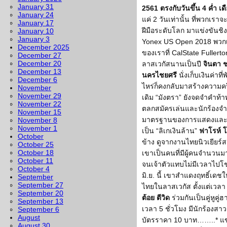
January 31
2561 ตรงกับวันขึ้น 4 ค่ำ เด
January 24
แค่ 2 วันเท่านั้น ที่พวกเ
January 17
ฝีมือระดับโลก มาแข่งขันชิงแ
January 10
January 3
Yonex US Open 2018 พวกเ
December 2025
ของเราที่ CalState Fullerto
December 27
December 20
ลาสเวกัสนานเป็นปี
จินตา 
December 13
นครไชยศรี
นั่งเก็บเงินค่าที่
December 6
ไหร่ก็คงกลับมาสร้างความครึ
November
November 29
เดิม “มังตรา” ยังจดจำคำท้า
November 22
ตลกสมัครเล่นและนักร้องจำ
November 15
มาตรฐานของการแสดงและการ
November 8
November 1
เป็น “ลิเกเงินล้าน”
ฟาโรห์ 
October
ข้าง ดูจากงานไทยนิวเยียร์ส
October 25
October 18
เขาเป็นคนที่มีผู้คนจำนวน
October 11
จนเจ้าตัวแทบไม่มีเวลาไปโชว์
October 4
มิ.ย. นี้ เขาสำแดงฤทธิ์เดช
September
September 27
ไทยในลาสเวกัส ตั้งแต่เวลา 3
September 20
ต้อย ตีวิด
ร่วมกันเป็นคู่หูคู่
September 13
เวลา 5 ชั่วโมง มีนักร้องสา
September 6
August
บัตรราคา 10 บาท……..* แขก
August 30