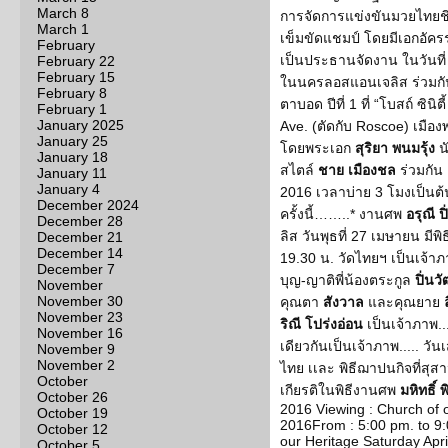
March 8
การจัดการแข่งขันมวยไทยช
March 1
เข็มขัดแชมป์ โดยมีเอกอัค
February
เป็นประธานจัดงาน ในวันที่ 
February 22
February 15
ในนครลอสแอนเจลิส ร่วมกั
February 8
ตาบอด ปีที่ 1 ที่ “โบสถ์ ซิน
February 1
January 2025
Ave. (ตัดกับ Roscoe) เมือ
January 25
โดยพระเอก
สุริยา พนมรุ้ง
น
January 18
สไตล์
ชาย เมืองชล
ร่วมกัน 
January 11
January 4
2016 เวลาบ่าย 3 โมงเป็นต้น
December 2024
ครั้งนี้……..* งานศพ
อรุณี 
December 28
ลิส วันพุธที่ 27 เมษายน มี
December 21
December 14
19.30 น. วัดไทยฯ เป็นเจ้าภ
December 7
บุญ-ญาติพี่น้องตระกูล
ปิ่นว
November
November 30
คุณตา
สังวาล
และคุณยาย
November 23
ริณี โปร่งอ่อน
เป็นเจ้าภาพ...
November 16
เดียวกันเป็นเจ้าภาพ..... วัน
November 9
November 2
ไทย เเละ พิธีฌาปนกิจที่สุสา
October
เกียรติในพิธีงานศพ
มหิทธิ์ 
October 26
2016 Viewing : Church of o
October 19
2016From : 5:00 pm. to 9:
October 12
our Heritage Saturday Apri
October 5