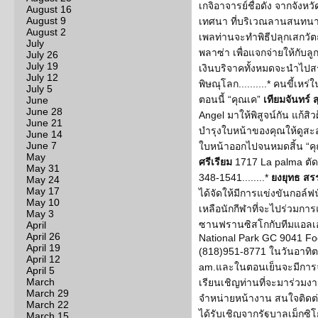
เกจิอาจารย์ชื่อดัง จากจั
August 16
August 9
เทศนา ที่บริเวณลานสนทนาธ
August 2
เพลท่านจะทำพิธีปลุกเสกวั
July
พลาซ่า เพื่อแจกจ่ายให้กับลู
July 26
July 19
เงินบริจาคทั้งหมดจะนำไปสร
July 12
พิษณุโลก..........* คนขี้เห
July 5
ตอนนี้ “คุณเค”
เทียมจันทร์ 
June
June 28
Angel มาให้พิสูจน์กัน แก้สิ
June 21
บำรุงใบหน้าของคุณให้ดูสะอ
June 14
June 7
ใบหน้าออกไปจนหมดสิ้น “คุณเ
May
ศรีเรียม
1717 La palma ตัด
May 31
348-1541........*
ยงยุทธ ส
May 24
May 17
ได้จัดให้มีการแข่งขันกอล์ฟ
May 10
เหลือนักกีฬาที่จะไปร่วมกา
May 3
ซานฟรานซิสโกกับทีมแอลเอ
April
April 26
National Park GC 9041 Fo
April 19
(818)951-8771 ในวันอาทิตย
April 12
am.และในตอนเย็นจะมีการจัด
April 5
March
เรียนเชิญท่านที่จะมาร่วม
March 29
จำหน่ายหน้างาน สนใจติดต
March 22
ได้รับเชิญจากรัฐบาลเม็กซิ
March 15