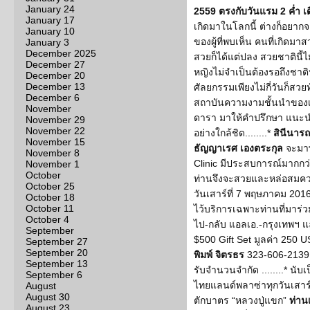
January 24
2559 ตรงกับวันแรม 2 ค่ำ เด
January 17
เกิดมาในโลกนี้ ต่างก็อยาก
January 10
ของผู้ที่พบเห็น คนที่เกิดมา
January 3
December 2025
สวยก็ได้แต่ปลง สวยชาตินี้ไม
December 27
หญิงไม่จำเป็นต้องรอถึงชาต
December 20
December 13
ศัลยกรรมเพียงไม่กี่วันก็สวยท
December 6
สถาบันความงามชั้นนำของ
November
ดารา มาให้คำปรึกษา แนะ
November 29
November 22
อย่างใกล้ชิด........*
สินีนารถ
November 15
ธัญญาเรศ เองตระกุล
จะมาพ
November 8
Clinic มีประสบการณ์มากกว
November 1
October
ท่านจึงจะสวยและหล่อสมคว
October 25
วันเสาร์ที่ 7 พฤษภาคม 2016
October 18
October 11
ไว้บริการเฉพาะท่านที่มาร่วม
October 4
ไป-กลับ แอลเอ.-กรุงเทพฯ แ
September
$500 Gift Set มูลค่า 250 US
September 27
September 20
พิมพ์ จิตรธร
323-606-2139
September 13
รับจำนวนจำกัด ........* นับ
September 6
ไทยแลนด์พลาซ่าทุกวันเสาร์ 
August
August 30
ตักบาตร “หลวงปู่แขก”
ท่าน
August 23