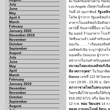
ตะวันตกของทางด่วน Harbor
July
Los Angele เปิดทุกวันตั้งแ
June
วันที่ 15 กุมภาพันธ์
รัฐแคลิฟ
May
โควิด ผู้ว่าการ รัฐแคลิฟอร
April 4
March
อาคารในแคลิฟอร์เนียสัปดา
Febuary
เคาน์ตี้ กับเคาน์ตี้อื่นๆ จะ
January 2020
ยิม มอลล์ ร้านอาหาร โรงเร
December 2019
วัคซีนมาแล้ว แต่สำหรับแอล
November
October
สองวัน……..* เกือบสองปีหลั
September
แคลิฟอร์เนีย ระบุว่าผู้ป่วย
August
ของคลื่น Omicron ผู้ว่ากา
July
หน้ากากในร่มสำหรับบุคคลที
June
สมาคมไทยแห่งแคลิฟอร์เนี
May
April
ลีลาศการกุศล"
ในวันอาทิตย์
March
Dance
เลขที่ 122 W Garve
February
เวลา 19.00 - 23.00 น. บัต
January 2019
สภากาชาดไทยในพระบรมรา
December
November
ไทยฯเพื่อไว้ช่วยเหลือให้กับ
October
818-282-6721 หรือ อ้อย 81
September
12 ก.พ.
ทอม วัฒนสุข
14 ก.
August
พลอย กาญจนโบษย์ อิสระ จง