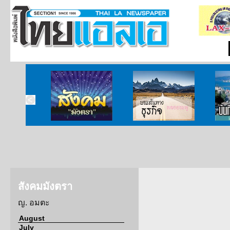
ากกงสุล
สังคมมังตรา
บนเส้นทางธุรกิจ
บั
สังคมมังตรา
ญ. อมตะ
August
July