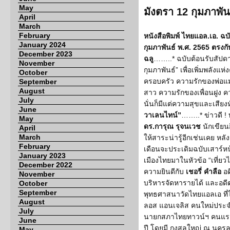
May
มังตรา 12 กุมภาพัน
April
March
February
หนังสือพิมพ์ ไทยแอล.เอ. ฉบั
January 2024
กุมภาพันธ์ พ.ศ. 2565 ตรงกับ
December 2023
ฉลู
……..* ฉบับต้อนรับสัปดา
November
กุมภาพันธ์” เพื่อเพิ่มพลังแ
October
ครอบครัว ความรักของพ่อแม่ท
September
August
สาว ความรักของเพื่อนฝูง คว
July
นั่นก็มีแต่ความสุขและเสียง
June
วาเลนไทน์”
……..* ข่าวดี !
May
ดร.การุณ รุจนเวช
นักเขียน
April
March
ให้สาระน่ารู้อีกเช่นเคย หลั
February
เดือนจะประเดิมฉบับเสาร์หน้า
January 2023
เมืองไทยมาในหัวข้อ “เที่
December 2022
ความยินดีกับ
เชอรี่ คำลือ
อด
November
บริหารจัดหารายได้ และอด
October
September
พุทธศาสนาวัดไทยแอลเอ ที่
August
ลอส แอนเจลิส คนใหม่ประจ
July
นายกสภาไทยทาวน์ฯ คนแรก ท
June
ปี โดยมี กงสุลใหญ่ ณ นคร
May