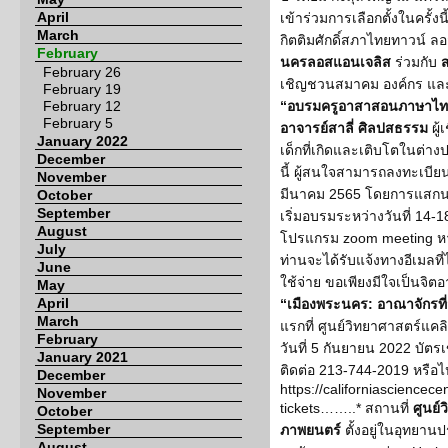
April
เข้าร่วมการเลือกตั้งในครั
March
กิตติมศักดิ์สภาไทยทาวน์ 
February
นครลอสแอนเจลิส
ร่วมกับ
February 26
เชิญชวนสมาคม องค์กร และบ
February 19
February 12
“อบรมครูอาสาสอนภาษาไท
February 5
อาจารย์สาลี่ ศิลปสธรรม
ผู
January 2022
เด็กที่เกิดและเติบโตในต่า
December
นี้ ผู้สนใจสามารถลงทะเบียนเ
November
มีนาคม 2565 โดยการแสกน 
October
September
เริ่มอบรมระหว่างวันที่ 14-
August
โปรแกรม zoom meeting ห
July
ท่านจะได้รับแจ้งทางอีเมลที่
June
ใช้จ่าย ขอเพียงมีใจเป็นจ
May
April
“เมืองพระนคร: อาณาจักรที
March
แรกที่ ศูนย์วิทยาศาสตร์แคลิฟ
February
วันที่ 5 กันยายน 2022 บั
January 2021
ติดต่อ 213-744-2019 หรือไป
December
https://californiasciencece
November
tickets……..* สถานที่
ศูนย์
October
September
ภาพยนตร์
ตั้งอยู่ในอุทยาน
August