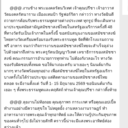
@@@.งานช้าง พระมงคลรัตนวิเทศ เจ้าคุณปรีชา เจ้าอาวาส
วัดมงคลรัตนาราม เมืองแทมป้า รัฐฟอร์ริดา กล่าวว่า ทางวัดยินดี
ถวายการต้อนรับพระธรรมทูตสายต่างประเทศ ทุกรูป ที่จะเดินทาง
มาประชุมสมัยสามัญสมัชชาสงฆ์ไทยในสหรัฐอเมริการครั้งที่ 48
ที่ทางวัดรับเป็นเจ้าภาพในครั้งนี้ ขอสนับสนุนงานของสมัชชาสงฆ์
ไทยทางวัดเตรียมพร้อมรองรับพระธรรมทูต จัดที่พักโรงแรมถวาย
ฟรี อาหาร จนกว่ากิจการงานของสมัชชาสงฆ์ไทยจะสำเร็จลุล่วง
ไปด้วยฝากถึงท่าน พระครูรัตนปัญญาวิเทศ เลขาธิการของสมัชชา
สงฆ์ คณะกรรมการอำนวยการทุกท่าน ไม่ต้องกังวลอะไร ทางวัด
ของรับผิดชอบทั้งหมด ขอให้มาเถอะครับ มาเยอะๆ นิมนต์มากัน
มากๆ ทางวัดพร้อมทุกอย่าง เพื่อสมัชชาสงฆ์ไทยในสหรัฐอเมริกา
บางครั้งไม่ได้ร่วมประชุม แต่ติดตามงานของสมัชชาสงฆ์ไทย
ตลอด จะมีงานตั้งแต่ วันที่ 1- 15 มิถุนายน 2569 ขอนิมนต์มากัน
เยอะ ๆ ทั้งพระธรรมทูตและคฤหัสถ์ ท่านเจ้าคุณปรีชา กล่าวทิ้งท้าย
@@@.ลุยงานไม่ท้อถอย คุณสุภาพร การะเกศ หรือคุณแอปเปิ้ล
ทำงานอย่างมีความสุขใจ ไม่หยุดยั้ง งานหลวงงานราษฏร์ ทำ
อาหารมาถวายพระคุณเจ้าทุกอาทิตย์ และให้ความรู้ประกันสุขภาพ
ของคนทั่วๆไป ยังไม่รวยสักที คราวนี้น่าจะมีแสงพระอาทิตย์ส่อง
สว่างแล้ว