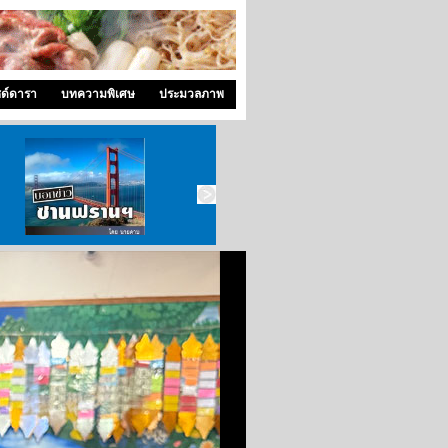
ซด์ดารา
บทความพิเศษ
ประมวลภาพ
บอกข่าว ซานฟราน
ท่องไปใน San Francisco
สังคมซีแอตเติ้ล