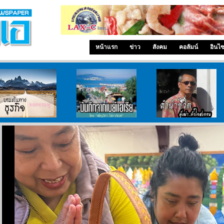
หน้าแรก
ข่าว
สังคม
คอลัมน์
อินไ
บนเส้นทางธุรกิจ
บันทึกจากเบย์เอเรีย
ลำนำ..ชีวิต