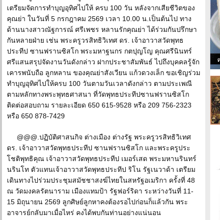
เตรียมจัดการทำบุญอุทิศไปให้ ครบ 100 วัน หลังจากเสียชีวิตของ
คุณย่า ในวันที่ 5 กรกฎาคม 2569 เวลา 10.00 น.เป็นต้นไป ทาง
ด้านนางสาวณัฐการณ์ ศรีเพชร หลานรักคุณย่า ได้ร่วมกันปรึกษา
กันหลายฝ่าย เช่น พระครูวรสิทธิวิเทศ ดร. เจ้าอาวาสวัดพุทธ
ประทีป ซานฟรานซิสโก พระมหาฐนกร กตปุญโญ คุณศรีนินทร์
ศรีแสนสรุปจัดงานวันดังกล่าว ฝากประชาสัมพันธ์ ไปถึงบุคคลรู้จัก
เคารพนับถือ ลูกหลาน ของคุณย่าสังเวียน แก้วดวงเล็ก ขอเชิญร่วม
ทำบุญอุทิศไปให้ครบ 100 วันตามวันเวลาดังกล่าว ตามประเพณี
ตามหลักทางพระพุทธศาสนา ที่วัดพุทธประทีปซานฟรานซิสโก
ติดต่อสอบถาม รายละเอียด 650 615-9528 หรือ 209 756-2323
หรือ 650 878-7429
@@@.ปฏิบัติศาสนกิจ ต่างเมือง ต่างรัฐ พระครูวรสิทธิวิเทศ
ดร. เจ้าอาวาสวัดพุทธประทีป ซานฟรานซิสโก และพระครูประ
โชติพุทธิคุณ เจ้าอาวาสวัดพุทธประทีป เมอร์เสด พระมหานรินทร์
นรินโท ตัวแทนเจ้าอาวาสวัดพุทธประทีป ริโน รัฐเนวาด้า เตรียม
เดินทางไปร่วมประชุมสมัชชาสงฆ์ไทยในสหรัฐอเมริกา ครั้งที่ 48
ณ วัดมงคลรัตนาราม เมืองแทมป้า รัฐฟอร์ริดา ระหว่างวันที่ 11-
15 มิถุนายน 2569 ลูกศิษย์ลูกหาคงต้องรอไปก่อนก็แล้วกัน พระ
อาจารย์กลับมาเมื่อไหร่ คงได้พบกันท่านอย่างแน่นอน