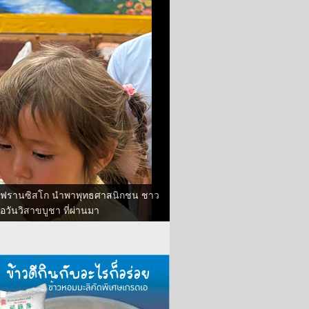
านฟรานซิสโก นำพาพุทธศาสนิกชน ชาว
วันวิสาขบูชา ที่ผ่านมา