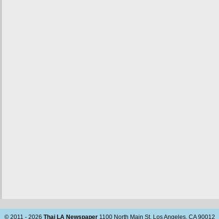
© 2011 - 2026
Thai LA Newspaper
1100 North Main St, Los Angeles, CA 90012