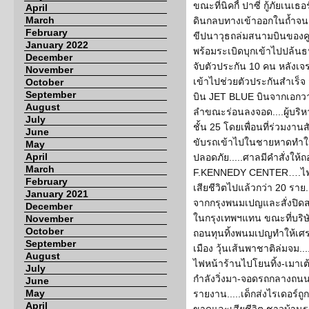
ขณะที่นิคกี้ ปาซี่ กู้ภัยเนเ
April
March
ดินกลบทางเข้าออกในถ้ำจนต้อ
February
ขีปนาวุธถล่มสนามบินของคูเว
January 2022
พร้อมระเบิดบุกเข้าไปปล้น
December
จับตัวประกัน 10 คน หลังเจ
November
เข้าไปช่วยตัวประกันสำเร็จ
October
September
บิน JET BLUE บินจากเอกวาด
August
ลำขณะร่อนลงจอด....ผู้บริ
July
ชั้น 25 โดยเพื่อนที่ร่วมงานส
June
ขับรถเข้าไปในชายหาดทำใ
May
April
ปลอดภัย.....ศาลมีคำสั่งให
March
F.KENNEDY CENTER….ไฟโห
February
เสียชีวิตไปแล้วกว่า 20 ราย..
January 2021
จากกรุงพนมเปญและสั่งปิดส
December
ในกรุงเทพฯแทน ขณะที่บริษั
November
October
ถอนทุนทิ้งพนมเปญทำให้เศร
September
เมือง วุ้นเส้นพาชาติล่มจม..
August
ไฟหน้าร้านไปโยนทิ้ง-เมาเ
July
กำลังวิ่งมา-จอดรถกลางถนน
June
May
รายงาน.....เด็กส่งไรเดอร
April