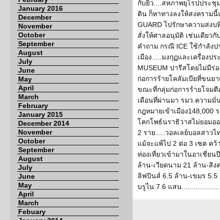
กับยิว....สหภาพยุโรปประชุ
January 2016
ติน ก็หาทางลงให้สงครามนี้เ
December
GUARD ไปรักษาความสงบที่
November
October
สั่งให้ศาลอนุมัติ เช่นเดียวก
September
คำถาม กรณี ICE ใช้กำลังป
August
เมือง.....มงกุฏและเครื่อ
July
MUSEUM ปารีสโดยไม่มีร่องร
June
ก่อการร้ายโคลัมเบียที่ขนย
May
April
ขณะที่กลุ่มก่อการร้ายโจม
March
เดือนที่ผ่านมา รมว.ความมั
February
กฎหมายเข้าเมือง148,000 ราย
January 2015
โคกโพธ์นราธิวาสไม่ยอมออกม
December 2014
November
2 ราย.....วอลเลย์บอลสาวไทย
October
แม้จะแพ้ไป 2 ต่อ 3 เซต คว้
September
ท่องเที่ยวเข้ามาในอาเชี่ยนป
August
ล้าน-เวียดนาม 21 ล้าน-สิงค
July
ลิฟปินส์ 6.5 ล้าน-เขมร 5.5
June
May
บรูไน 7.6 แสน...................
April
March
Febuary