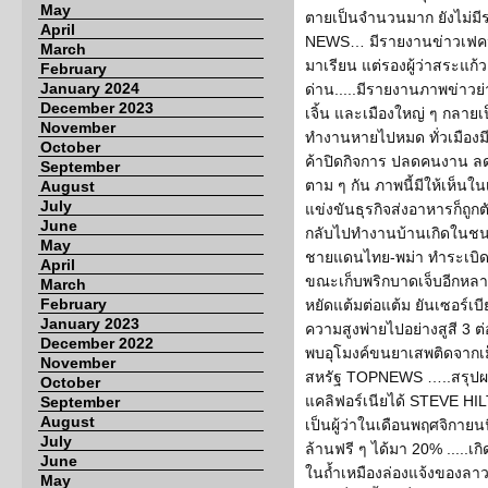
May
ตายเป็นจำนวนมาก ยังไม่มีร
April
NEWS… มีรายงานข่าวเฟคนิว
March
มาเรียน แต่รองผู้ว่าสระแก้
February
January 2024
ด่าน.....มีรายงานภาพข่าวย่
December 2023
เจิ้น และเมืองใหญ่ ๆ กลายเป็
November
ทำงานหายไปหมด ทั่วเมืองมีแ
October
ค้าปิดกิจการ ปลดคนงาน ลด
September
ตาม ๆ กัน ภาพนี้มีให้เห็นใน
August
July
แข่งขันธุรกิจส่งอาหารก็ถ
June
กลับไปทำงานบ้านเกิดในชน
May
ชายแดนไทย-พม่า ทำระเบิดต
April
ขณะเก็บพริกบาดเจ็บอีกหลา
March
February
หยัดแต้มต่อแต้ม ยันเซอร์เบ
January 2023
ความสูงพ่ายไปอย่างสูสี 3 ต่อ
December 2022
พบอุโมงค์ขนยาเสพติดจากเม็ก
November
สหรัฐ TOPNEWS …..สรุปผล 
October
แคลิฟอร์เนียได้ STEVE HI
September
August
เป็นผู้ว่าในเดือนพฤศจิกาย
July
ล้านฟรี ๆ ได้มา 20% .....เ
June
ในถ้ำเหมืองล่องแจ้งของลาว
May