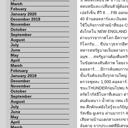
ขาดและเสียชีวิต ชาวบ้านร
March
หลบหนีและเปลี่ยนตัวผู้ต้อ
Febuary
เปอร์เซ็น ทีวี 8 ....FBI อ
January 2020
40 ล้านดอลลาร์และเงินสด 2
December 2019
November
ใช้ในกิจการทำหน้าที่ของ 
October
ดังไกลใน NEW ENGLAND สะเ
September
ผ่านบรรยากาศโลก มีความ
August
กิโลกรัม.....ขีปนาวุธจากอี
July
June
ทหารสหรัฐบาดเจ็บหลายราย
May
อมุซ.....สหรัฐอาจต้องคืนทร
April
ในข้อตกลงสันติภาพ โดยงว
March
ดอลลาร์.....มีการค้นพบกา
February
ขั้นเริ่มต้นจนถึงรุกลามใหญ
January 2019
December
ตรวจชุดละ 1,000 ดอลลาร์
November
ชนะTHUNDERก่อนไปพบ NY 
October
สกัดไวรัสอีโบลาที่เคนยา ด่
September
ฝนต้นหนาว น้ำท่วม กทม.เจิ่
August
July
ทม.คึกคักแต่ยังไม่รู้จะแก้ป
June
รัสเซีย-ยูเครน ผ่านมากว่า 
May
เสียหายบ้านแตกสาแหรกขา
April
ล้มตาย จากประเทศที่มีเศรษ
March