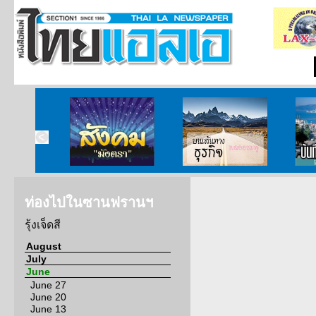
ากกงสุล
สังคมมังตรา
บนเส้นทางธุรกิจ
บั
ท่องไปในซานฟรานฯ
รุ้งเจ็ดสี
August
July
June
June 27
June 20
June 13