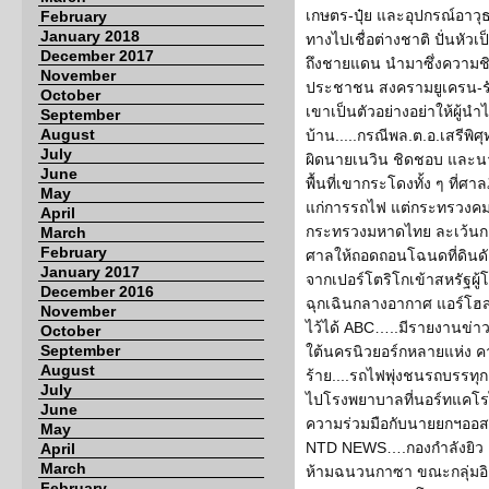
เกษตร-ปุ๋ย และอุปกรณ์อาวุ
February
January 2018
ทางไปเชื่อต่างชาติ ปั่นหัว
December 2017
ถึงชายแดน นำมาซึ่งความช
November
ประชาชน สงครามยูเครน-รัส
October
เขาเป็นตัวอย่างอย่าให้ผู้นำ
September
August
บ้าน.....กรณีพล.ต.อ.เสรีพิศุ
July
ผิดนายเนวิน ชิดชอบ และนา
June
พื้นที่เขากระโดงทั้ง ๆ ที่ศาล
May
แก่การรถไฟ แต่กระทรวงคม
April
กระทรวงมหาดไทย ละเว้นการป
March
February
ศาลให้ถอดถอนโฉนดที่ดินดั
January 2017
จากเปอร์โตริโกเข้าสหรัฐผู
December 2016
ฉุกเฉินกลางอากาศ แอร์โฮส
November
ไว้ได้ ABC…..มีรายงานข่า
October
September
ใต้นครนิวยอร์กหลายแห่ง ค
August
ร้าย....รถไฟพุ่งชนรถบรรทุก
July
ไปโรงพยาบาลที่นอร์ทแคโ
June
ความร่วมมือกับนายยกฯออสเตร
May
NTD NEWS….กองกำลังยิว 
April
March
ห้ามฉนวนกาซา ขณะกลุ่มอิช
February