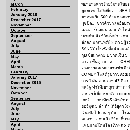
March
พยาบาลสาวย้ายวิมานไปอยู่แอ
February
ดูแลเหงาไปทีเดียว.....SP
January 2018
ขาดทุนยับ 500 ล้านดอลลาร์
December 2017
มุซปิด....ชาวคิวบาลุกฮือประ
November
ดอลลาร์ต่อแกลลอน ทำไฟดับทั
October
September
บอสตันเสียชีวิตทั้งลำ 5 คน
August
ชื่อลูก นกอินทรีย์ 2 ตัว มีผู
July
SANDY เป็นชื่อที่แน่นอนแล้
June
ลุยเซียนาตาย 1 บาดเจ็บ 5..
May
April
ลาวา ขึ้นสู่อากาศ......
March
ร่างกายและพยายามฆ่าเมียตั
February
COMEY โพสต์รูปกาบหอยเร
January 2017
การกำจัด ส่วนเลข 47 คือ ป
December 2016
สหรัฐ ทำให้เขาถูกกล่าวหาว่
November
October
จากจอร์เจีย-ฟลอริดา เผาผ
September
เกอร์......กองทัพเรืออิหร่า
August
ฮอร์มุซ 3 ลำ ทำให้อียูตก
July
เงินเฟ้อไปตาม ๆ กัน.....โรง
June
May
คนงาน 2 คนเสียชีวิต เจ็บหล
April
แซนแอนโตนิโอ เท็กซัส 2 ครั
March