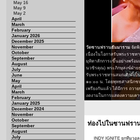
May 16
May 9
May 2
April
March
February
January 2026
December 2025
November
วัดซานฟรานธัมมาราม
จัดพ
October
เนื่องในโอกาสรับพระราชทาน
September
มุทิตาสักการะขึ้นอย่างพร้อ
August
นวชิรคุณ) พระภิกษุสงฆ์ฝ่า
July
รับพระราชทานสมณศักดิ์เป็น
June
May
๑๐:๐๐ น. โดยพุทธศาสนิกชนแ
April
เพรียงกันแล้ว ได้มีการ ถวา
March
งดงามในการแสดงความเคารพแล
February
January 2025
December 2024
November
October
ท่องไปในซานฟราน
September
August
July
INDY IGNITE ยกทีมวอล