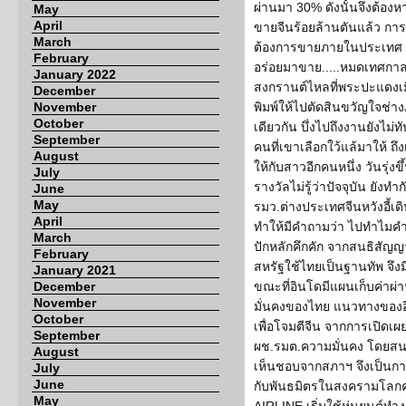
ผ่านมา 30% ดังนั้นจึงต้อง
May
April
ขายจีนร้อยล้านตันแล้ว กา
March
ต้องการขายภายในประเทศ โดย
February
อร่อยมาขาย.....หมดเทศกาล
January 2022
สงกรานต์ไหลที่พระปะแดงเมื่
December
November
พิมพ์ให้ไปตัดสินขวัญใจช่
October
เดียวกัน บึ่งไปถึงงานยังไม่ท
September
คนที่เขาเลือกใว้แล้มาให้ ถ
August
ให้กับสาวอีกคนหนึ่ง วันรุ่งข
July
รางวัลไม่รู้ว่าปัจจุบัน ยังทำก
June
May
รมว.ต่างประเทศจีนหวังอี้เ
April
ทำให้มีคำถามว่า ไปทำไมคำ
March
ปักหลักคึกคัก จากสนธิสัญญ
February
สหรัฐใช้ไทยเป็นฐานทัพ จึ
January 2021
December
ขณะที่อินโดมีแผนเก็บค่าผ
November
มั่นคงของไทย แนวทางของอิ
October
เพื่อโจมตีจีน จากการเปิด
September
ผช.รมต.ความมั่นคง โดยสนธ
August
เห็นชอบจากสภาฯ จึงเป็น
July
June
กับพันธมิตรในสงครามโลกครั้
May