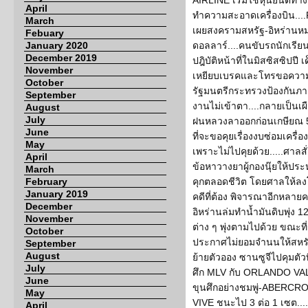
AIRLINE เริ่มใช้หุ่นยนต์ท
April
ทำความสะอาดเครื่องบิน..
March
เผยสงครามสหรัฐ-อิหร่านห
Febuary
January 2020
ดอลลาร์....คนขับรถนักเรี
December 2019
ปฎิบัติหน้าที่ในมิสซิสซิปปี
November
เหยียบเบรคและโทรขอความช
October
รัฐมนตรีกระทรวงป้องกันภ
September
งานไม่เข้าตา....กลายเป็นเผ
August
July
ฝนหลวงลาออกก่อนเกษียณ 
June
ที่จะขอคุยเรื่องงบซ่อมเครื่
May
เพราะไม่ไปคุยด้วย.....ศาลส
April
ข้อหาวางยาผู้กองนุ๊ยให้ป
March
February
คุกตลอดชีวิต โดยศาลให้ลงโท
January 2019
คดีที่ต้อง พิจารณาอีกหลายค
December
อิหร่านล่มทำน้ำมันดิบพุ่ง 
November
ต่าง ๆ พุ่งตามไปด้วย ขณะท
October
ประกาศไม่ยอมจำนนให้สหรัฐ..
September
August
ย้ายตัวออง ซานซูจีไปคุมตัว
July
ศึก MLV กับ ORLANDO VA
June
ขุนศึกอย่างชมพู่-ABERC
May
VIVE ชนะไป 3 ต่อ 1 เซต...
April