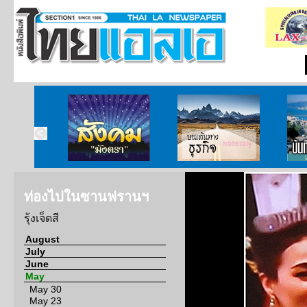
ากกงสุล
สังคมมังตรา
บนเส้นทางธุรกิจ
บั
ท่องไปในซานฟรานฯ
รุ้งเจ็ดสี
August
July
June
May
May 30
May 23