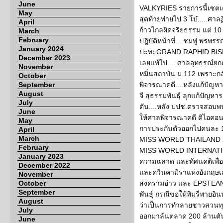
June
VALKYRIES รายการนี้เซตเต
May
สุดท้ายพ่ายไป 3 โบ๋.....ศาล
April
ก้าวไกลผิดจริยธรรม แต่ 1
March
February
ปฎิบัติหน้าที่....ชมพู่ 
January 2024
ปะทะGRAND RAPHID BISE ร
December 2023
เลยแพ้ไป.....ศาลอุทธรณ์ยก
November
หมิ่นสถาบัน ม.112 เพราะกล
October
September
พิจารณาคดี....หลังแก้ปัญห
August
จี สุธรรมพันธุ์ ลุกแก้ปัญหา
July
ตัน....หลัง ปปช.ตรวจสอบพ
June
ให้ศาลพิจารณาคดี ดิไอคอนกรุ
May
การประกันตัวออกไปคนละ 1
April
March
MISS WORLD THAILAND 2026
February
MISS WORLD INTERNATION
January 2023
ความฉลาด และทัศนคติเพื่อ
December 2022
และควีนคามิราแห่งอังกฤษเสด
November
October
สงครามอ่าว และ EPSTEAN กั
September
พันธุ์ กรณีขอให้พิมรี่พายอิ
August
ว่าเป็นการทำลายชาวสวนทุเรี
July
ออกมาล้นตลาด 200 ล้านตัน
June