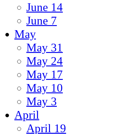
June 14
June 7
May
May 31
May 24
May 17
May 10
May 3
April
April 19