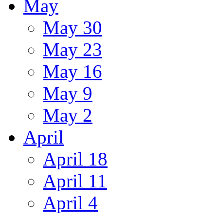
May
May 30
May 23
May 16
May 9
May 2
April
April 18
April 11
April 4