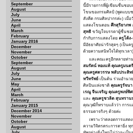
September
นี้มีรายการที่ผู้เขียนชื่น
August
โขนของกรมศิลป์ (พูดแบบชา
July
สังคีต กรมศิลปากรค่ะ) เมื่อว
June
แสดงโขนตอน
ศึกสุริยาภพ
April
March
สุทธิ
ขวัญใจบรรดาผู้ชื่นชอบ
February
กำกับการแสดงโดย
ครูโต้ง
January 2016
มีอัธยาศัยน่ารักสุดๆ (เป็นค
December
ด้วยความสนิทใจได้ทุกเวลา
November
October
และคณะครูอีกหลายท่านท
September
สมรัตน์ ทองแท้ คุณครูมนตร
August
คุณครูศตวรรษ พลับประสิทธิ 
July
June
ทวีทรัพย์
เป็นต้น ร่วมอำนว
May
ศิลปินแห่งชาติ
คุณครูรัจนา
April
เรณู จีนเจริญ คุณครูพงษ์พิศ
March
และ
คุณครูชวลิต สุนทราน
February
คุณวุฒิก็ทราบแล้วว่า การแส
January 2015
December 2014
ธรรมดาจริงๆ ด้วยค่ะ
November
เพราะว่าตลอดการแสดงสอ
October
ความวิจิตรตระการตายิ่ง ท
August
July
ทัพอย่างยิ่งใหญ่ไม่ว่าจะเป็น