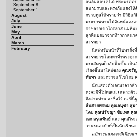
จนล้มสลบไปได้ พระพรตทรา
September 8
สนามรบและทรงกันแสงไห้ด้
September 1
กราบทูลให้ทราบว่า มีวิธีแก
August
July
พระราชทานไม้จันทน์แดงจา
June
ราชจากเขาไกรลาส แม่หิน
May
ลูกหินบดยาจากท้าวกาลนา
April
สรรพยา
March
February
นิลพัทรับหน้าที่ไปหาสิ่
สรรพยาชโลมทาทั่วพระอุระ
พระสัตรุดก็กลับฟื้นขึ้น เป็
เรียงขึ้นมาใหม่ของ
คุณจรัญ
ทับพร
และตรวจแก้ไขโดย
นักแสดงตัวเอกมาจากสำน
คงจะมีที่ไม่พอแน่ เฉพาะตัวเอก
ถึงสามท่าน ลงชื่อไว้ ณ ที่นี้
สืบสายพรหม คุณอนุชา สุมามา
โดย
คุณปรัชญา ชัยเทศ คุณว
เอก อรุณพันธ์
และ
คุณภีระ
วานรและยักษ์เป็นนักเรียนจ
แม้การแสดงจะมีเพียงสาม