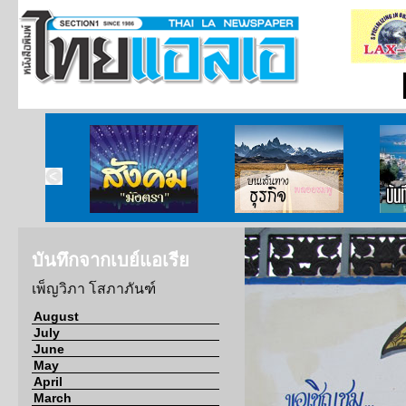
ากกงสุล
สังคมมังตรา
บนเส้นทางธุรกิจ
บั
บันทึกจากเบย์แอเรีย
เพ็ญวิภา โสภาภันฑ์
August
July
June
May
April
March