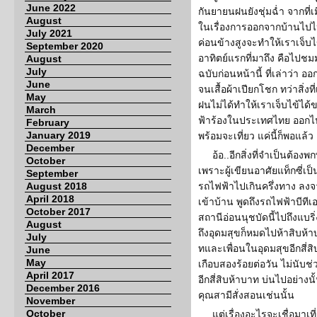
June 2022
กันยายนฝนยังชุ่มฉ่ำ จากที่
August
ในเรื่องการออกจากบ้านไปไ
July 2021
ค่อนข้างสูงจะทำให้เราเจ็บไ
September 2020
อาทิตย์แรกที่มาถึง คือไปชม
August
July
ฉบับก่อนหน้านี้ ที่เล่าว่า 
June
จนเสื้อผ้าเปียกโชก ทว่าสิ่งที
May
ฝนไม่ได้ทำให้เราเจ็บไข้ได้
March
ฟ้าร้องในประเทศไทย ออกไปไ
February
January 2019
พร้อมจะเที่ยว แค่นี้ก็พอแล้ว
December
อ้อ..อีกสิ่งที่จำเป็นต้องพ
October
เพราะผู้เขียนอาศัยแท็กซี่เป
September
August 2018
รถไฟฟ้าไปเกินครึ่งทาง ลงจา
April 2018
เข้าบ้าน พูดถึงรถไฟฟ้าบีทีเอ
October 2017
สถานีอ่อนนุชบัดนี้ไปถึงแบร
August
ถึงอุดมสุขก็หมดไปห้าสิบห้า
July
ทและเพื่อนในอุดมสุขอีกสี่ส
June
May
เกือบสองร้อยต่อวัน ไม่นับช่ว
April 2017
อีกสี่สิบห้าบาท บ่นไปอย่างนั้
December 2016
คุณสามีสั่งสอนเช่นนั้น
November
October
แต่เรื่องอะไรจะเชื่อมาเท