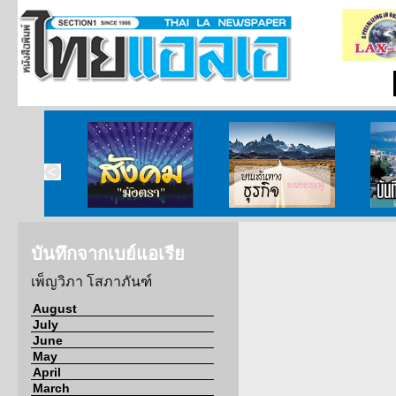
ากกงสุล
สังคมมังตรา
บนเส้นทางธุรกิจ
บั
บันทึกจากเบย์แอเรีย
เพ็ญวิภา โสภาภันฑ์
August
July
June
May
April
March