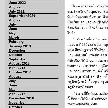
June 2022
ไทยคลาสิคอลไนท์ การแส
August
July 2021
ของโรงเรียนวัดพุทธานุสรณ์ 
September 2020
ที่ 28 มิถุนายน ที่ผ่านมา ด้ว
August
นักเรียน คณะครูและผู้จัดม
July
ศิลปวัฒนธรรมไทยด้านภาษ
June
ไปอีก
May
March
บันทึกฉบับนี้ขอนำภาพ
February
แสดงมาให้ได้ชมกันหลากมุม
January 2019
มาส คีตนาฏการวิถีถิ่นไทย
เ
December
October
ประเพณีไทยในรอบสิบสองเด
September
ที่นักเรียนได้นำออกแสดงมาท
August 2018
พุทธชาดกมหาชาติ นาฏลีล
April 2018
และการแห่ริ้วขบวนเพื่อไห
October 2017
August
คณะครูอาสาประจำปี จาก
โ
July
ครูพิชญ์ภรณ์ เกื้ออรุณ ครูห
June
ครูจักรพงษ์ สมพร
May
เสียดายที่พื้นที่ของคอ
April 2017
December 2016
นี้ ติดตามได้ที่เว็บไซต์
November
www.sapparos.com
October