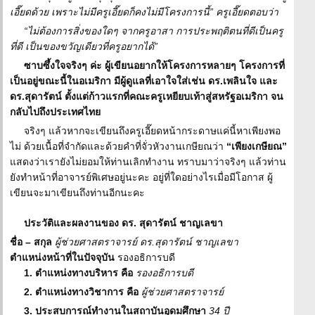
เอี๊ยดด้วย เพราะไม่มีครูเอี๊ยดก็คงไม่มีโครงการนี้” ครูเอี๊ยดตอบว่า
“ไม่ต้องการสิ่งของใดๆ จากครูอาสา การประพฤติตนที่ดีเป็นครู
ที่ดี เป็นของขวัญเดียวที่ครูอยากได้”
ซาบซึ้งใจจริงๆ ค่ะ ผู้เขียนอยากให้โครงการหลายๆ โครงการที่
เป็นอยู่ขณะนี้ในอเมริกา มีผู้ดูแลที่เอาใจใส่เช่น ดร.เพลินใจ และ
ดร.สุดารัตน์ ตั้งแต่ก้าวแรกที่คณะครูเหยียบเท้าสู่สหรัฐอเมริกา จน
กลับไปถึงประเทศไทย
จริงๆ แล้วหากจะเขียนถึงครูเอี๊ยดหน้ากระดาษแค่นี้หาเพียงพอ
ไม่ ด้วยเนื้อที่จำกัดและด้วยคำที่จั่วหัวงานเกษียณว่า
“เพียงเกษียณ”
แสดงว่าเรายังไม่ยอมให้ท่านเลิกทำงาน ทราบมาว่าจริงๆ แล้วท่าน
ยังทำหน้าที่อาจารย์พิเศษอยู่นะคะ อยู่ที่ใดอย่างไรเมื่อมีโอกาส ผู้
เขียนจะมาเขียนถึงท่านอีกนะคะ
ประวัติและผลงานของ ดร. สุดารัตน์ ชาญเลขา
ชื่อ – สกุล
ผู้ช่วยศาสตราจารย์ ดร.สุดารัตน์ ชาญเลขา
ตำแหน่งหน้าที่ในปัจจุบัน
รองอธิการบดี
1. ตำแหน่งทางบริหาร คือ
รองอธิการบดี
2. ตำแหน่งทางวิชาการ คือ
ผู้ช่วยศาสตราจารย์
3. ประสบการณ์ทำงานในสถาบันอุดมศึกษา
34 ปี