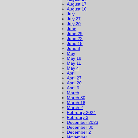
August 17
August 10
July
July 27
July 20
June
June 29
June 22
June 15
June 8
May
May 18
May 11
May 4
April
April 27
April 20
April 6
March
March 30
March 16
March 2
February 2024
February 3
December 2023
December 30
December 2
November