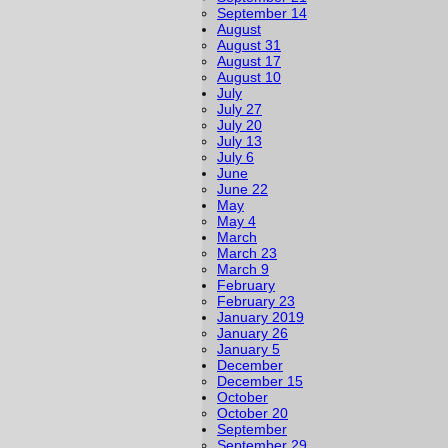
September 14
August
August 31
August 17
August 10
July
July 27
July 20
July 13
July 6
June
June 22
May
May 4
March
March 23
March 9
February
February 23
January 2019
January 26
January 5
December
December 15
October
October 20
September
September 29