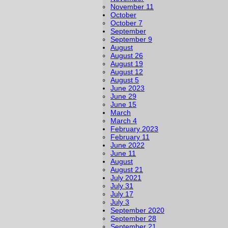
November 11
October
October 7
September
September 9
August
August 26
August 19
August 12
August 5
June 2023
June 29
June 15
March
March 4
February 2023
February 11
June 2022
June 11
August
August 21
July 2021
July 31
July 17
July 3
September 2020
September 28
September 21