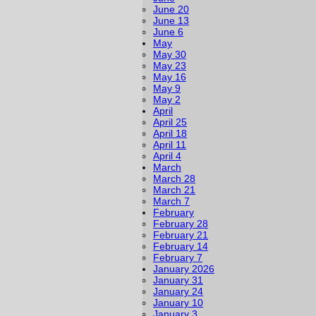
June 20
June 13
June 6
May
May 30
May 23
May 16
May 9
May 2
April
April 25
April 18
April 11
April 4
March
March 28
March 21
March 7
February
February 28
February 21
February 14
February 7
January 2026
January 31
January 24
January 10
January 3