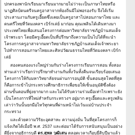
ปกครองพานักเรียนมาเรียนมากมายไม่ว่าจะเป็นภาษาไทยหรือ
นาฏศิลป์ดนตรีจนครูอาสาจากท้องถิ่นมีไม่พอรองรับ จึงได้เริ่ม
ประสานงานกับครูเอี๊ยดซึ่งเคยเป็นครูอาสาไปสอนภาษาไทย และ
ดนตรีไทยที่วัดมงคลฯ เบิร์กเล่ย์ มาก่อน คุณเพลินได้เดินทางมา
ประเทศไทยเพื่อเสนอโครงการต่อมหาวิทยาลัยราชภัฏบ้านสมเด็จ
เจ้าพระยา โดยมีครูเอี๊ยดเป็นที่ปรึกษาถึงความเป็นไปได้ที่จะนำ
โครงการครูอาสาจากมหาวิทยาลัยราชภัฏบ้านสมเด็จเจ้าพระยา
ไปทำการสอนภาษาไทยและศิลปวัฒนธรรมไทยที่วัดมงคลฯ เบิร์ก
เล่ย์
สองคนสองแรงใหญ่ร่วมกันร่างโครงการเรียนการสอน ทั้งสอง
ท่านเล่าว่าเรียกว่าปรึกษาทำงานกันทั้งวันทั้งคืนจนเรียบร้อยเสนอ
โครงการให้กับมหาวิทยาลัยจนผ่านการอนุมัติ ขั้นตอนสุดโหดที่สุด
ก็คือการเข้าไปกระทรวงศึกษาธิการเพื่อขอให้เซ็นอนุมัติซึ่งต้อง
ผ่านขั้นตอนที่ยุ่งยากมาก และไม่ได้รับความร่วมมือเท่าไรเพราะยัง
เป็นโครงการที่ใหม่สำหรับกระทรวงฯ อยู่มาก ครูเอี๊ยดและครูเพลิน
เล่าว่าวันนั้นยกมือไหว้ทุกคนที่ผ่านหน้าไม่เว้นแม่บ้านประจำ
กระทรวง
และด้วยความวิริยะอุตสาหะ ความมุ่งมั่น ในที่สุดโครงการก็
แจ้งเกิดได้เมื่อปี พ.ศ. 2537 และต่อมาได้รับการสนับสนุนเป็นอย่าง
ดียิ่งจากอธิการบดี
ดร.สุพล วุฒิเสน
ตลอดเวลาเกือบยี่สิบปีมาแล้ว