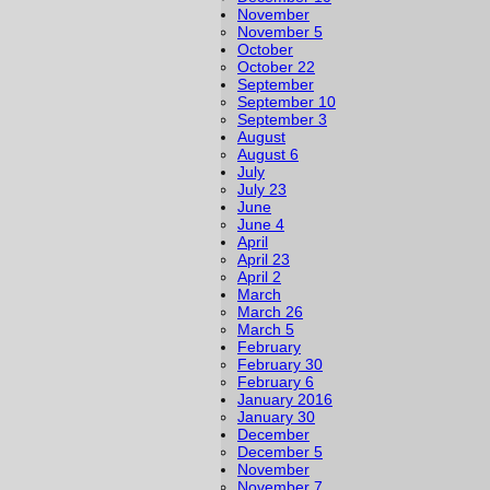
November
November 5
October
October 22
September
September 10
September 3
August
August 6
July
July 23
June
June 4
April
April 23
April 2
March
March 26
March 5
February
February 30
February 6
January 2016
January 30
December
December 5
November
November 7