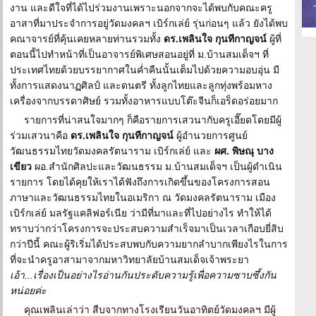
งาน และดีใจที่ได้ไปร่วมงานเพราะนอกจากจะได้พบกับคณะครู
อาสาที่มาประจำการอยู่วัดมงคลฯ เบิร์กเล่ย์ รุ่นก่อนๆ แล้ว ยังได้พบ
คณาจารย์ที่คุ้นเคยหลายท่านรวมทั้ง
ดร.เพลินใจ กุนทีกาญจน์
ผู้ที่
ตอนนี้ไปทำหน้าที่เป็นอาจารย์พิเศษสอนอยู่ที่ ม.บ้านสมเด็จฯ ที่
ประเทศไทยด้วยบรรยากาศในค่ำคืนนั้นเต็มไปด้วยความอบอุ่น มี
ทั้งการแสดงนาฏศิลป์ และดนตรี ทั้งลูกไทยและลูกทุ่งพร้อมหาง
เครื่องจากบรรดาศิษย์ รวมทั้งอาหารแบบโต๊ะจีนก็เอร็ดอร่อยมาก
รายการที่น่าสนใจมากๆ ก็คือรายการเสวนากับครูเอี๊ยดโดยมีผู้
ร่วมเสวนาคือ
ดร.เพลินใจ กุนทีกาญจน์
ผู้อำนวยการศูนย์
วัฒนธรรมไทยวัดมงคลรัตนาราม เบิร์กเล่ย์ และ
ผศ. พิษณุ บาง
เขียว
ผอ.สำนักศิลปะและวัฒนธรรม ม.บ้านสมเด็จฯ เป็นผู้ดำเนิน
รายการ โดยได้คุยให้เราได้ฟังถึงการเกิดขึ้นของโครงการสอน
ภาษาและวัฒนธรรมไทยในอเมริกา ณ วัดมงคลรัตนาราม เมือง
เบิร์กเล่ย์ มลรัฐแคลิฟอร์เนีย ว่ามีที่มาและที่ไปอย่างไร ทำให้ได้
ทราบว่ากว่าโครงการจะประสบความสำเร็จมาเป็นเวลาเกือบยี่สิบ
กว่าปีนี้ คณะผู้ริเริ่มได้ประสบพบกับความยากลำบากเพียงไรในการ
ที่จะนำครูอาสามาจากมหาวิทยาลัยบ้านสมเด็จเจ้าพระยา
เอ้า...เรื่องเป็นอย่างไรอ่านกันประดับความรู้เพื่อความซาบซึ้งกัน
หน่อยค่ะ
คุณเพลินเล่าว่า สืบจากทางโรงเรียนวันอาทิตย์วัดมงคลฯ มีผู้