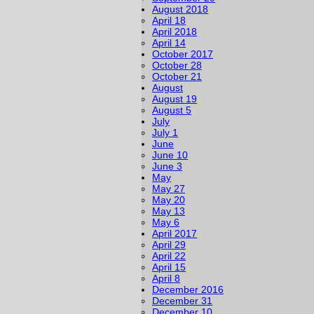
August 2018
April 18
April 2018
April 14
October 2017
October 28
October 21
August
August 19
August 5
July
July 1
June
June 10
June 3
May
May 27
May 20
May 13
May 6
April 2017
April 29
April 22
April 15
April 8
December 2016
December 31
December 10