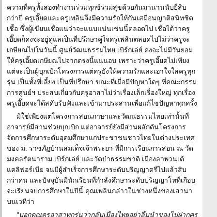
ความที่ครูทั้งสองทำงานร่วมทุกข์ร่วมสุขด้วยกันมานานนับยี่สิบ
กว่าปี ครูเอี๊ยดและครูเพลินจึงมีความรักให้กันเสมือนญาติสนิทชิด
เชื้อ ซึ่งผู้เขียนเชื่อแน่ว่าจะแนบแน่นเช่นนี้ตลอดไป เชื่อได้ว่าครู
เอี๊ยดก็คงจะอยู่ดูแลเป็นที่ปรึกษาคู่ใจครูเพลินตลอดไปไม่ว่าครูจะ
เกษียณไปในวันนี้ ศูนย์วัฒนธรรมไทย เบิร์กเล่ย์ คงจะไม่มีวันยอม
ให้ครูเอี๊ยดเกษียณไปจากตรงนี้แน่นอน เพราะว่าครูเอี๊ยดไม่เพียง
แต่จะเป็นผู้บุกเบิกโครงการแต่ครูยังให้ความรักและเอาใจใส่ครูทุก
รุ่น เป็นทั้งพี่เลี้ยง เป็นที่ปรึกษา ขณะที่เมื่อมีปัญหาใดๆ ที่คณะกรรม
การศูนย์ฯ ประสบเกี่ยวกับครูอาสาไม่ว่าเรื่องเล็กเรื่องใหญ่ ทุกเรื่อง
ครูเอี๊ยดจะได้สดับรับฟังและเข้ามาประสานเพื่อแก้ไขปัญหาทุกครั้ง
มิใช่เพียงแต่โครงการสอนภาษาและวัฒนธรรมไทยเท่านั้นที่
อาจารย์มีส่วนช่วยบุกเบิก แต่อาจารย์ยังมีส่วนผลักดันโครงการ
จัดการศึกษาระดับอุดมศึกษาแก่ประชาชนชาวไทยในต่างประเทศ
ของ ม. ราชภัฏบ้านสมเด็จเจ้าพระยา ที่มีการเรียนการสอน ณ วัด
มงคลรัตนาราม เบิร์กเล่ย์ และวัดป่าธรรมชาติ เมืองลาพวนเต้
แคลิฟอร์เนีย จนมีผู้สำเร็จการศึกษาระดับปริญญาตรีไปแล้วสิบ
กว่าคน และปัจจุบันมีนักเรียนที่กำลังศึกษาระดับปริญญาโทที่เกือบ
จะเรียนจบการศึกษาในปีนี้ คุณเพลินกล่าวในช่วงหนึ่งของเสวนา
บนเวทีว่า
“บอกคุณครูอาสาทุกรุ่นว่ากลับเมืองไทยอย่าลืมนำของไปฝากครู