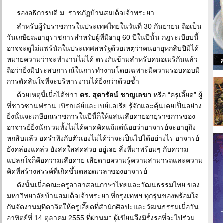
รองอธิการบดี ม. ราชภัฏบ้านสมเด็จเจ้าพระยา
สำหรับผู้รับราชการในประเทศไทยในวันที่ 30 กันยายน ถือเป็น
วันเกษียณอายุราชการสำหรับผู้ที่มีอายุ 60 ปีในปีนั้น กฎระเบียบนี้
อาจจะดูไม่แฟร์นักในประเทศสหรัฐด้วยเหตุว่าคนอายุหกสิบปีมิได้
หมายความว่าจะทำงานไม่ได้ ตรงกันข้ามสำหรับคนอเมริกันแล้ว
ถือว่ายิ่งมีประสบการณ์ในการทำงานโดยเฉพาะมีความรอบคอบมี
การตัดสินใจที่จะบริหารงานได้ยิ่งกว่าด้วยซ้ำ
ด้วยเหตุนี้เมื่อได้ข่าว
ดร. สุดารัตน์ ชาญเลขา
หรือ “ครูเอี๊ยด” ผู้
ที่ชาวซานฟราน เบิรกเล่ย์และเบย์แอเรีย รู้จักและคุ้นเคยเป็นอย่าง
ยิ่งนั้นจะเกษียณราชการในปีนี้ก็ให้แสนเสียดายอายุราชการของ
อาจารย์ยิ่งนักรวมทั้งไม่ได้คาดคิดแม้แต่น้อยว่าอาจารย์จะอายุถึง
หกสิบแล้ว อดรำพึงกับตัวเองไม่ได้ว่าจะเป็นไปได้อย่างไร อาจารย์
ยังคล่องแคล่ว ยังสดใสสดสวย อยู่เลย สิ่งที่มาพร้อมๆ กับความ
แปลกใจก็คือความเสียดาย เสียดายความรู้ความสามารถและความ
คิดที่สร้างสรรค์ที่เกิดขึ้นตลอดเวลาของอาจารย์
ดังนั้นเมื่อคณะครูอาสาสอนภาษาไทยและวัฒนธรรมไทย ของ
มหาวิทยาลัยบ้านสมเด็จเจ้าพระยา ที่กรุงเทพฯ ทุกรุ่นของพร้อมใจ
กันจัดงานมุทิตาจิตให้ครูเอี๊ยดที่สำนักศิลปะและวัฒนธรรมเมื่อวัน
อาทิตย์ที่ 14 ตุลาคม 2555 ที่ผ่านมา ผู้เขียนจึงมิรั้งรอที่จะไปร่วม