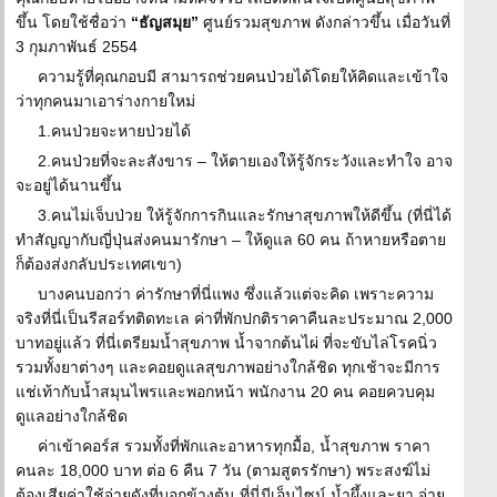
ขึ้น โดยใช้ชื่อว่า
“ธัญสมุย”
ศูนย์รวมสุขภาพ ดังกล่าวขึ้น เมื่อวันที่
3 กุมภาพันธ์ 2554
ความรู้ที่คุณกอบมี สามารถช่วยคนป่วยได้โดยให้คิดและเข้าใจ
ว่าทุกคนมาเอาร่างกายใหม่
1.คนป่วยจะหายป่วยได้
2.คนป่วยที่จะละสังขาร – ให้ตายเองให้รู้จักระวังและทำใจ อาจ
จะอยู่ได้นานขึ้น
3.คนไม่เจ็บป่วย ให้รู้จักการกินและรักษาสุขภาพให้ดีขึ้น (ที่นี่ได้
ทำสัญญากับญี่ปุ่นส่งคนมารักษา – ให้ดูแล 60 คน ถ้าหายหรือตาย
ก็ต้องส่งกลับประเทศเขา)
บางคนบอกว่า ค่ารักษาที่นี่แพง ซึ่งแล้วแต่จะคิด เพราะความ
จริงที่นี่เป็นรีสอร์ทติดทะเล ค่าที่พักปกติราคาคืนละประมาณ 2,000
บาทอยู่แล้ว ที่นี่เตรียมน้ำสุขภาพ น้ำจากต้นไผ่ ที่จะขับไล่โรคนิ่ว
รวมทั้งยาต่างๆ และคอยดูแลสุขภาพอย่างใกล้ชิด ทุกเช้าจะมีการ
แช่เท้ากับน้ำสมุนไพรและพอกหน้า พนักงาน 20 คน คอยควบคุม
ดูแลอย่างใกล้ชิด
ค่าเข้าคอร์ส รวมทั้งที่พักและอาหารทุกมื้อ, น้ำสุขภาพ ราคา
คนละ 18,000 บาท ต่อ 6 คืน 7 วัน (ตามสูตรรักษา) พระสงฆ์ไม่
ต้องเสียค่าใช้จ่ายดังที่บอกข้างต้น ที่นี่มีเอ็นไซน์,น้ำผึ้งและยา จ่าย