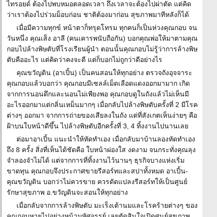
ไทรอยด์ ต้องไปพบหมอตลอดเวลา ถึงเวลาจะต้องไปผ่าตัด แต่คิด
ว่าเราต้องไปร่วมม็อบก่อน ชาติต้องมาก่อน สุขภาพมาทีหลังก็ได้
เมื่อมีความทุกข์ หน้าตาก็ทรุดโทรม ทุกคนก็เป็นห่วงคุณกอบ จน
วันหนึ่ง คุณเส็ง อาลี (คนเคารพนับถือกัน) บอกคุณพ่อให้มาตามคุณ
กอบไปล้างพิษตับที่โรงเรียนผู้นำ ตอนนั้นคุณกอบไม่รู้ว่าการล้างพิษ
ตับคืออะไร แต่คิดว่าคงจะดี แต่ก็บอกไม่ถูกว่าดีอย่างไร
คุณขวัญดิน (อาเปิ้น) เป็นคนสอนให้ทุกอย่าง ตรวจถังอุจจาระ
คุณกอบแล้วบอกว่า คุณกอบมีเซลล์เม็ดเลือดแดงออกมามาก เกิด
จากการนอนดึกและนอนไม่เพียงพอ คุณกอบดูในถังแล้วไม่เห็นมี
อะไรออกมาแต่กลิ่นเหม็นมากๆ เมื่อกลับไปล้างพิษตับครั้งที่ 2 มีโรค
ต่างๆ ออกมา จากการถ่ายของเสียลงในถัง แต่ที่สังเกตเห็นง่ายๆ คือ
ฝ้าบนใบหน้าดีขึ้น ไปล้างพิษตับอีกครั้งที่ 3, 4 ทิ้งงานไปนานเลย
ต่อมาอาเปิ้น แนะนำให้หัดทำเอง เมื่อกลับมาบ้านลองหัดทำเอง
ถึง 8 ครั้ง สิ่งที่เห็นได้ชัดคือ ใบหน้าผ่องใส งดงาม จนกระทั่งคุณลุง
จำลองจำไม่ได้ แต่จากการที่ทิ้งงานไว้นานๆ ธุรกิจบางแห่งเริ่ม
ขาดทุน คุณกอบจึงประกาศขายรีสอร์ทและสปาทั้งหมด อาเปิ้น-
คุณขวัญดิน บอกว่าไม่ควรขาย ควรดัดแปลงรีสอร์ทให้เป็นศูนย์
รักษาสุขภาพ อ.ขวัญดินจะสอนให้ทุกอย่าง
เมื่อกลับจากการล้างพิษตับ มะเร็งเต้านมและโรคร้ายต่างๆ ของ
คุณกอบหายไปอย่างหน้ามหัศจรรย์ เลยตัดสินใจเปิดศูนย์สุขภาพ