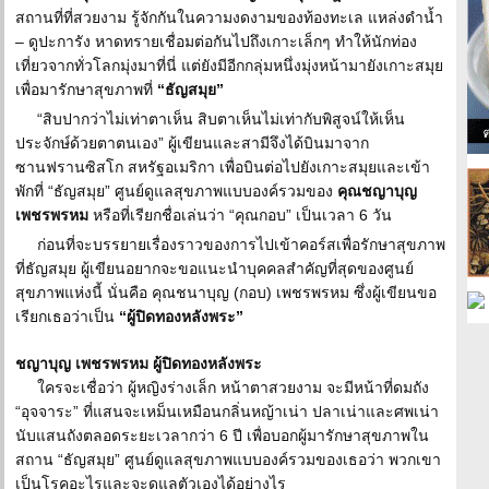
สถานที่ที่สวยงาม รู้จักกันในความงดงามของท้องทะเล แหล่งดำน้ำ
– ดูปะการัง หาดทรายเชื่อมต่อกันไปถึงเกาะเล็กๆ ทำให้นักท่อง
เที่ยวจากทั่วโลกมุ่งมาที่นี่ แต่ยังมีอีกกลุ่มหนึ่งมุ่งหน้ามายังเกาะสมุย
เพื่อมารักษาสุขภาพที่
“ธัญสมุย”
“สิบปากว่าไม่เท่าตาเห็น สิบตาเห็นไม่เท่ากับพิสูจน์ให้เห็น
ประจักษ์ด้วยตาตนเอง” ผู้เขียนและสามีจึงได้บินมาจาก
ซานฟรานซิสโก สหรัฐอเมริกา เพื่อบินต่อไปยังเกาะสมุยและเข้า
พักที่ “ธัญสมุย” ศูนย์ดูแลสุขภาพแบบองค์รวมของ
คุณชญาบุญ
เพชรพรหม
หรือที่เรียกชื่อเล่นว่า “คุณกอบ” เป็นเวลา 6 วัน
ก่อนที่จะบรรยายเรื่องราวของการไปเข้าคอร์สเพื่อรักษาสุขภาพ
ที่ธัญสมุย ผู้เขียนอยากจะขอแนะนำบุคคลสำคัญที่สุดของศูนย์
สุขภาพแห่งนี้ นั่นคือ คุณชนาบุญ (กอบ) เพชรพรหม ซึ่งผู้เขียนขอ
เรียกเธอว่าเป็น
“ผู้ปิดทองหลังพระ”
ชญาบุญ เพชรพรหม ผู้ปิดทองหลังพระ
ใครจะเชื่อว่า ผู้หญิงร่างเล็ก หน้าตาสวยงาม จะมีหน้าที่ดมถัง
“อุจจาระ” ที่แสนจะเหม็นเหมือนกลิ่นหญ้าเน่า ปลาเน่าและศพเน่า
นับแสนถังตลอดระยะเวลากว่า 6 ปี เพื่อบอกผู้มารักษาสุขภาพใน
สถาน “ธัญสมุย” ศูนย์ดูแลสุขภาพแบบองค์รวมของเธอว่า พวกเขา
เป็นโรคอะไรและจะดูแลตัวเองได้อย่างไร