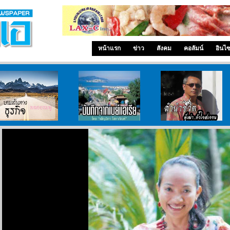
หน้าแรก
ข่าว
สังคม
คอลัมน์
อินไ
บนเส้นทางธุรกิจ
บันทึกจากเบย์เอเรีย
ลำนำ..ชีวิต