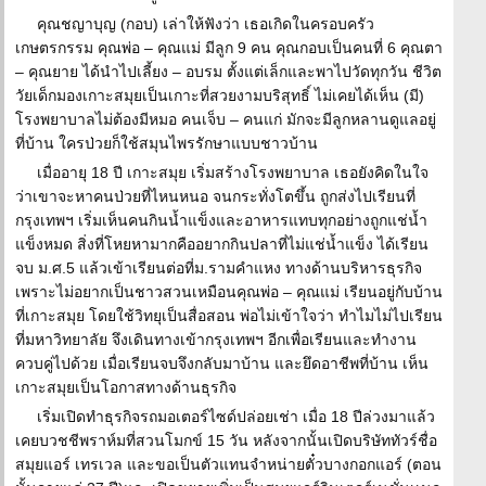
คุณชญาบุญ (กอบ) เล่าให้ฟังว่า เธอเกิดในครอบครัว
เกษตรกรรม คุณพ่อ – คุณแม่ มีลูก 9 คน คุณกอบเป็นคนที่ 6 คุณตา
– คุณยาย ได้นำไปเลี้ยง – อบรม ตั้งแต่เล็กและพาไปวัดทุกวัน ชีวิต
วัยเด็กมองเกาะสมุยเป็นเกาะที่สวยงามบริสุทธิ์ ไม่เคยได้เห็น (มี)
โรงพยาบาลไม่ต้องมีหมอ คนเจ็บ – คนแก่ มักจะมีลูกหลานดูแลอยู่
ที่บ้าน ใครป่วยก็ใช้สมุนไพรรักษาแบบชาวบ้าน
เมื่ออายุ 18 ปี เกาะสมุย เริ่มสร้างโรงพยาบาล เธอยังคิดในใจ
ว่าเขาจะหาคนป่วยที่ไหนหนอ จนกระทั่งโตขึ้น ถูกส่งไปเรียนที่
กรุงเทพฯ เริ่มเห็นคนกินน้ำแข็งและอาหารแทบทุกอย่างถูกแช่น้ำ
แข็งหมด สิ่งที่โหยหามากคืออยากกินปลาที่ไม่แช่น้ำแข็ง ได้เรียน
จบ ม.ศ.5 แล้วเข้าเรียนต่อที่ม.รามคำแหง ทางด้านบริหารธุรกิจ
เพราะไม่อยากเป็นชาวสวนเหมือนคุณพ่อ – คุณแม่ เรียนอยู่กับบ้าน
ที่เกาะสมุย โดยใช้วิทยุเป็นสื่อสอน พ่อไม่เข้าใจว่า ทำไมไม่ไปเรียน
ที่มหาวิทยาลัย จึงเดินทางเข้ากรุงเทพฯ อีกเพื่อเรียนและทำงาน
ควบคู่ไปด้วย เมื่อเรียนจบจึงกลับมาบ้าน และยึดอาชีพที่บ้าน เห็น
เกาะสมุยเป็นโอกาสทางด้านธุรกิจ
เริ่มเปิดทำธุรกิจรถมอเตอร์ไซด์ปล่อยเช่า เมื่อ 18 ปีล่วงมาแล้ว
เคยบวชชีพราห์มที่สวนโมกข์ 15 วัน หลังจากนั้นเปิดบริษัททัวร์ชื่อ
สมุยแอร์ เทรเวล และขอเป็นตัวแทนจำหน่ายตั๋วบางกอกแอร์ (ตอน