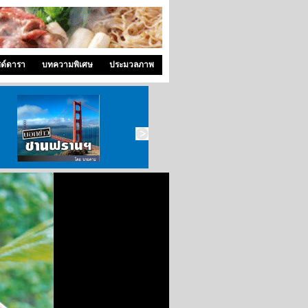
ซด์ดารา
บทความพิเศษ
ประมวลภาพ
บอกข่าว ซานฟราน
ท่องไปใน San Francisco
สังคมซีแอตเติ้ล