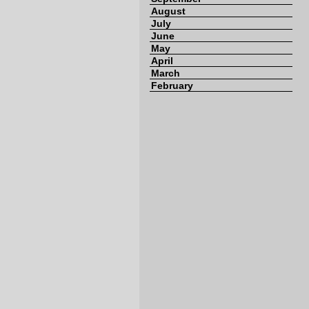
August
July
June
May
April
March
February