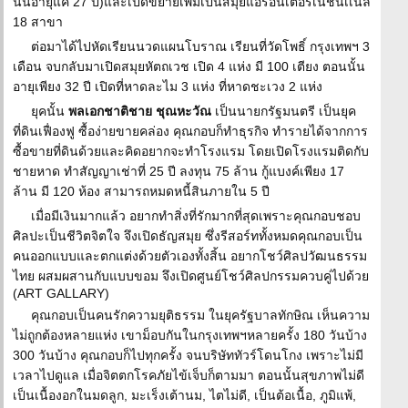
นั้นอายุแค่ 27 ปี)และเปิดขยายเพิ่มเป็นสมุยแอร์อินเตอร์เนชั่นเเนล
18 สาขา
ต่อมาได้ไปหัดเรียนนวดแผนโบราณ เรียนที่วัดโพธิ์ กรุงเทพฯ 3
เดือน จบกลับมาเปิดสมุยหัตถเวช เปิด 4 แห่ง มี 100 เตียง ตอนนั้น
อายุเพียง 32 ปี เปิดที่หาดละไม 3 แห่ง ที่หาดชะเวง 2 แห่ง
ยุคนั้น
พลเอกชาติชาย ชุณหะวัณ
เป็นนายกรัฐมนตรี เป็นยุค
ที่ดินเฟื่องฟู ซื้อง่ายขายคล่อง คุณกอบก็ทำธุรกิจ ทำรายได้จากการ
ซื้อขายที่ดินด้วยและคิดอยากจะทำโรงแรม โดยเปิดโรงแรมติดกับ
ชายหาด ทำสัญญาเช่าที่ 25 ปี ลงทุน 75 ล้าน กู้แบงค์เพียง 17
ล้าน มี 120 ห้อง สามารถหมดหนี้สินภายใน 5 ปี
เมื่อมีเงินมากแล้ว อยากทำสิ่งที่รักมากที่สุดเพราะคุณกอบชอบ
ศิลปะเป็นชีวิตจิตใจ จึงเปิดธัญสมุย ซึ่งรีสอร์ททั้งหมดคุณกอบเป็น
คนออกแบบและตกแต่งด้วยตัวเองทั้งสิ้น อยากโชว์ศิลปวัฒนธรรม
ไทย ผสมผสานกับแบบขอม จึงเปิดศูนย์โชว์ศิลปกรรมควบคู่ไปด้วย
(ART GALLARY)
คุณกอบเป็นคนรักความยุติธรรม ในยุครัฐบาลทักษิณ เห็นความ
ไม่ถูกต้องหลายแห่ง เขาม็อบกันในกรุงเทพฯหลายครั้ง 180 วันบ้าง
300 วันบ้าง คุณกอบก็ไปทุกครั้ง จนบริษัททัวร์โดนโกง เพราะไม่มี
เวลาไปดูแล เมื่อจิตตกโรคภัยไข้เจ็บก็ตามมา ตอนนั้นสุขภาพไม่ดี
เป็นเนื้องอกในมดลูก, มะเร็งเต้านม, ไตไม่ดี, เป็นต้อเนื้อ, ภูมิแพ้,