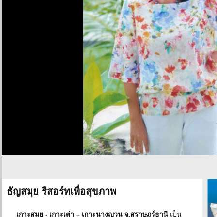
ธัญสมุย รีสอร์ทเพื่อสุขภาพ
เกาะสมุย - เกาะเต่า – เกาะนางญวน จ.สุราษฎร์ธานี
เป็น