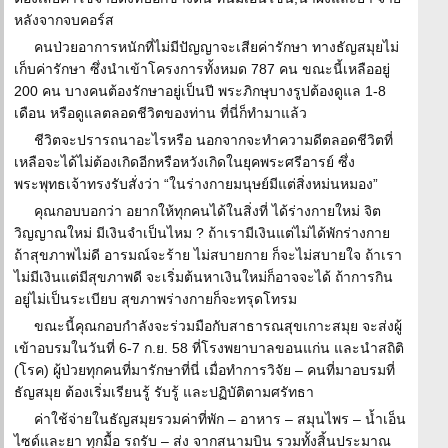
หลังจากจบคอร์ส
คนป่วยอาการหนักที่ไม่มีปัญญาจะเสียค่ารักษา ทางธัญสมุยไม่
เก็บค่ารักษา ซึ่งนำเข้าโครงการทั้งหมด 787 คน ขณะนี้เหลืออยู่
200 คน บางคนต้องรักษาอยู่เป็นปี พระภิกษุบางรูปต้องดูแล 1-8
เดือน หรือดูแลตลอดชีวิตของท่าน ที่นี่ก็ทำมาแล้ว
ชีวิตจะปรารถนาอะไรหรือ นอกจากจะทำความดีตลอดชีวิตที่
เหลือจะได้ไม่ต้องเกิดอีกหรือหวังเกิดในยุคพระศรีอารย์ ซึ่ง
พระพุทธเจ้าทรงรับสั่งว่า “ในร่างกายมนุษย์มีแต่สิ่งหม่นหมอง”
คุณกอบบอกว่า อยากให้ทุกคนได้ในสิ่งที่ ได้ร่างกายใหม่ จิต
วิญญาณใหม่ มีเงินจำเป็นไหม ? ถ้าเรามีเงินแต่ไม่ได้พักร่างกาย
ถ้าสุขภาพไม่ดี อารมณ์จะร้าย ไม่สบายกาย ก็จะไม่สบายใจ ถ้าเรา
ไม่มีเงินแต่มีสุขภาพดี จะเริ่มต้นหาเงินใหม่ก็อาจจะได้ ถ้าการกิน
อยู่ไม่เป็นระเบียบ สุขภาพร่างกายก็จะทรุดโทรม
ขณะนี้คุณกอบกำลังจะร่วมมือกับสาธารณสุขเกาะสมุย จะส่งผู้
เข้าอบรมในวันที่ 6-7 ก.ย. 58 ที่โรงพยาบาลขอนแก่น และนำสถิติ
(โรค) ผู้ป่วยทุกคนที่มารักษาที่นี่ เมื่อทำการวิจัย – คนที่มาอบรมที่
ธัญสมุย ต้องเริ่มเรียนรู้ รับรู้ และปฏิบัติตามศรัทธา
ค่าใช้จ่ายในธัญสมุยรวมค่าที่พัก – อาหาร – สมุนไพร – น้ำเอ็น
ไซด์และยา ทุกมื้อ รถรับ – ส่ง จากสนามบิน รวมทั้งสิ้นประมาณ