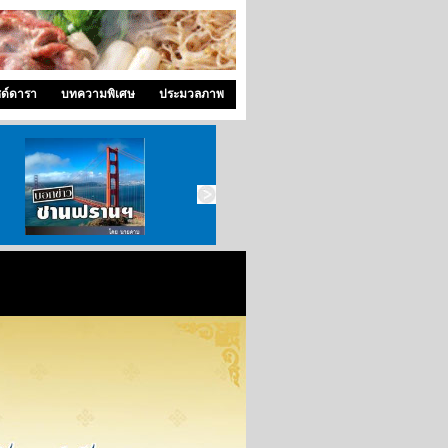
ซด์ดารา
บทความพิเศษ
ประมวลภาพ
บอกข่าว ซานฟราน
ท่องไปใน San Francisco
สังคมซีแอตเติ้ล