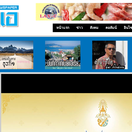
หน้าแรก
ข่าว
สังคม
คอลัมน์
อินไ
บนเส้นทางธุรกิจ
บันทึกจากเบย์เอเรีย
ลำนำ..ชีวิต