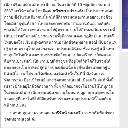
เมืองฟรีมอนต์ แคลิฟอร์เนีย ณ วันอาทิตย์ที่ 10 พฤศจิกายน พ.ศ.
2567 มาให้ชมกัน โดยมีคุณ
ธนัชชา สว่างแจ้ง
เป็นประธานทอด
ถวาย ซึ่งในวันเดียวกันนั้นก็ได้มีกิจกรรมฉลองวันลอยกระทงด้วย
โดยมีสาธุชนทั้งชาวไทยและต่างชาติมาร่วมงานกันอย่างคับคั่ง
ทางวัดได้จัดกระทงสวยงามให้ผู้มาร่วมงานได้สืบทอดวัฒนธรรมที่
เป็นประเพณีมาแต่โบราณ รวมทั้งมีการแสดงนาฏศิลป์และดนตรี
ไทยของโรงเรียนพุทธศาสนาวันอาทิตย์วัดพุทธานุสรณ์ มีขบวนแห่
กฐินรอบพระอุโบสถสวยงามตามประเพณีนิยม ซึ่งงานกฐินนี้ แทบ
จะทุกวัดไทยในเขตซานฟรานซิสโกและเบย์แอเรียต่างก็จัดและ
สืบสานประเพณี เป็นงานบุญที่สาธุชนที่อยู่ใกล้วัดใดก็ไปร่วมได้
และคงจะเป็นอาทิตย์สุดท้ายของเดือนนี้แล้วที่จะมีงานทอดกฐิน
ดิฉันมีโอกาสไปร่วมได้เพียงสองวัดเท่านั้นในปีนี้ คือวัดมงคล
รัตนาราม เมืองเบิร์กเล่ย์ และวัดพุทธานุสรณ์ เมืองฟรีมอนต์ ทั้งนี้
เพราะบ้านอยู่ใกล้วัดดังกล่าว ทั้งๆ ที่ใจอยากจะไปร่วมให้ได้ทุกวัด
ในเขตแคลิฟอร์เนียภาคเหนือ ขออนุโมทนาบุญสาธุชนทุกท่านไม่
ว่าจะอยู่ที่แห่งใดที่ได้มีจิตศรัทธาร่วมงานบุญประเพณีนี้โดยถ้วน
หน้ากันนะคะ
ขอขอบคุณภาพจาก คุณ
นารีรัตน์ นครศรี
ประชาสัมพันธ์ของ
วัดพุทธานุสรณ์ ค่ะ