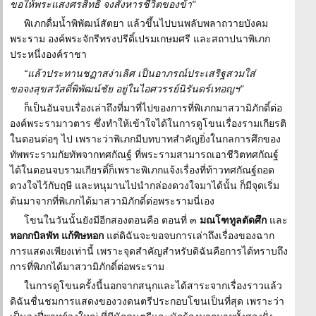
ขอให้พระแสงศรสิทธิ์ จงสังหารชีวิตของข้า"
พิเภกดื่มน้ำพิพัฒน์สัตยา แล้วขึ้นไปบนพลับพลาถวายบังคม
พระราม องค์พระจักรีทรงปรีดิ์เปรมเกษมศรี และสถาปนาพิเภก
ประหนึ่งองค์ราชา
“แล้วประทานชฏาสง่าเลิศ เป็นอาภรณ์ประเสริฐสวมใส่
ขอจงสุขสวัสดิ์พิพัฒน์ชัย อยู่ในไอศวรรย์นิรันดร์เทอญฯ"
ก็เป็นอันจบเรื่องเล่าถึงที่มาที่ไปของการที่พิเภกมาสวามิภักดิ์ต่อ
องค์พระรามาวตาร ซึ่งทำให้เข้าใจได้ในการดูโขนเรื่องรามเกียรติ
ในตอนต่อๆ ไป เพราะว่าพิเภกมีบทบาทสำคัญยิ่งในกลการศึกของ
ทัพพระรามกัยทัพจากทศกัณฐ์ ที่พระรามสามารถเอาชีวิตทศกัณฐ์
ได้ในตอนจบรามเกียรติ์ก็เพราะพิเภกแจ้งเรื่องที่ท้าวทศกัณฐ์ถอด
ดวงใจไว้กับฤษี และหนุมานไปนำกล่องดวงใจมาได้นั้น ก็มีจุดเริ่ม
ต้นมาจากที่พิเภกได้มาสวามิภักดิ์ต่อพระรามนี่เอง
โขนในวันนั้นยังมีอีกสองตอนคือ ตอนที่ ๓
มณโฑทูลตัดศึก
และ
หอกกบิลพัท แก้พิษหอก
แต่ดิฉันจะขอจบการเล่าถึงเรื่องของฉาก
การแสดงเพียงเท่านี้ เพราะจุดสำคัญสำหรับดิฉันคือการได้ทราบถึง
การที่พิภกได้มาสวามิภักดิ์ต่อพระราม
ในการดูโขนครั้งนี้นอกจากสนุกและได้สาระจากเรื่องราวแล้ว
ดิฉันชื่นชมการแสดงของวงดนตรีประกอบโขนเป็นที่สุด เพราะว่า