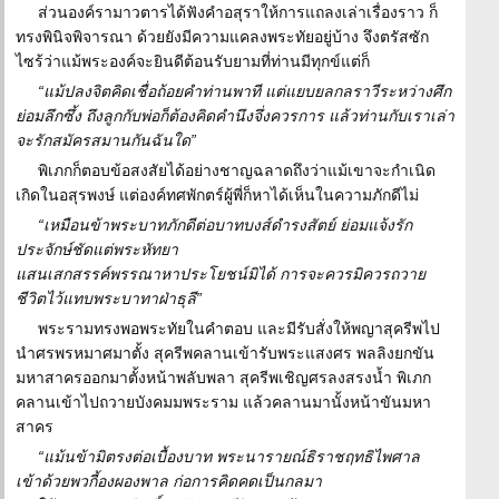
ส่วนองค์รามาวตารได้ฟังคำอสุราให้การแถลงเล่าเรื่องราว ก็
ทรงพินิจพิจารณา ด้วยยังมีความแคลงพระทัยอยู่บ้าง จึงตรัสซัก
ไซร้ว่าแม้พระองค์จะยินดีต้อนรับยามที่ท่านมีทุกข์แต่ก็
“แม้ปลงจิตคิดเชื่อถ้อยคำท่านพาที แต่แยบยลกลราวีระหว่างศึก
ย่อมลึกซึ้ง ถึงลูกกับพ่อก็ต้องคิดคำนึงจึ่งควรการ แล้วท่านกับเราเล่า
จะรักสมัครสมานกันฉันใด”
พิเภกก็ตอบข้อสงสัยได้อย่างชาญฉลาดถึงว่าแม้เขาจะกำเนิด
เกิดในอสุรพงษ์ แต่องค์ทศพักตร์ผู้พี่ก็หาได้เห็นในความภักดีไม่
“เหมือนข้าพระบาทภักดีต่อบาทบงส์ดำรงสัตย์ ย่อมแจ้งรัก
ประจักษ์ชัดแต่พระหัทยา
แสนเสกสรรค์พรรณาหาประโยชน์มิได้ การจะควรมิควรถวาย
ชีวิตไว้แทบพระบาทาฝ่าธุลี”
พระรามทรงพอพระทัยในคำตอบ และมีรับสั่งให้พญาสุครีพไป
นำศรพรหมาศมาตั้ง สุครีพคลานเข้ารับพระแสงศร พลลิงยกขัน
มหาสาครออกมาตั้งหน้าพลับพลา สุครีพเชิญศรลงสรงน้ำ พิเภก
คลานเข้าไปถวายบังคมมพระราม แล้วคลานมานั้งหน้าขันมหา
สาคร
“แม้นข้ามิตรงต่อเบื้องบาท พระนารายณ์ธิราชฤทธิไพศาล
เข้าด้วยพวกี้องผองพาล ก่อการคิดคดเป็นกลมา