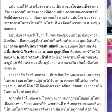
ฉบับก่อนนี้ได้เล่าเรื่องราวความเป็นมาของ
โขนสมเด็จฯ
และ
เรื่องย่อความเป็นมาของการที่พิเภกเปลี่ยนจากฝ่ายลงกามาสวามิ
ภักดิ์ฝ่ายพระราม ว่าเกิดเหตุจากอะไรมาแล้ว ฉบับนี้จะขอบรรยาย
บรรยากาศในการไปชมโขนในวันที่ ๑ เดือนธันวาคม พ.ศ. ๒๕๖๑
ต่อนะคะ
ฉบับที่แล้วลืมเกริ่นไปว่า ในวันแสดงผู้เขียนมีน้องที่เคยทำงาน
ด้วยกันมาเมื่อตอนอยู่เมืองไทยไปเป็นเพื่อนด้วย และดูแลดิฉันเป็น
อย่างดีคือ
คุณตุ๊ก นิตยา พลสินพยัคฆ์
และขอบคุณเป็นพิเศษ คือ
อ.ตึ๋ง ชัยรัตน์ วีระชัย
และ
อ. ออย บุญเปลี่ยน
ที่สปอนเซอร์บัตรให้
ขอบคุณ
อ. แมว ทรงยศ แก้วดี
หัวหน้าภาคดุริยางค์ไทย วิทยาลัย
นาฏศิลป์ ที่ต้อนรับและเลี้ยงดูด้วยอาหารกลางวัน เป็นมื้อที่อร่อย
มากๆ ค่ะ
ร่ายยาวถึงเรื่องพิเภกต่อค่ะ (ที่มาเขียนถึงบทละครต่อแบบยาวๆ
ก็เพราะว่าอยากให้ท่านผู้อ่านได้รับทราบวรรณคดีที่ได้รับการคัด
กรองมาแสดงนี้ด้วย ให้ได้ทั้งอ่านวรรณคดีและสัมผัสบรรยากาศใน
วันแสดงไปพร้อมๆ กัน)
คราวที่แล้วในท้องพระโรงกรุงลงกา พิเภกถูกขับให้ออกไปให้พ้น
เมืองของชาวยักษา ละครก็จับฉากตอนที่ ๒ พิเภกลาชายาและธิดา
ก็เป็นบทโศกเศร้าของการร่ำลาลูกเมีย ถ้าไม่ได้ดูฉากนี้ ดิฉันก็คง