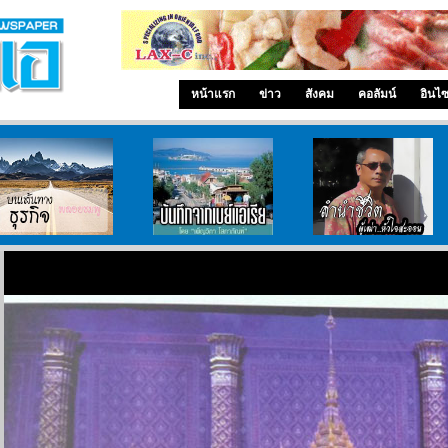
หน้าแรก
ข่าว
สังคม
คอลัมน์
อินไ
บนเส้นทางธุรกิจ
บันทึกจากเบย์เอเรีย
ลำนำ..ชีวิต