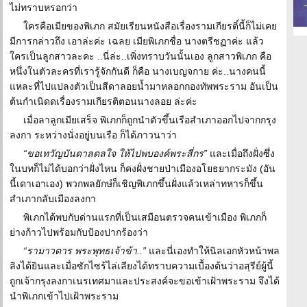
ไม่ทราบหรอกว่า
ใครคือเมียของพิเภก สมัยเรียนหนังสือเรื่องรามเกียรติ์นี้ก็ไม่เคย
มีการกล่าวถึง เอาล่ะค่ะ เฉลย เมียพิเภกชื่อ นางตรีชฏาค่ะ แล้ว
ใครเป็นลูกสาวละคะ ..นี่ล่ะ..เพิ่งทราบวันนั้นเอง ลูกสาวพิเภก คือ
หนึ่งในตัวละครที่เรารู้จักกันดี ก็คือ นางเบญจกาย ค่ะ..นางคนนี้
แหละที่ไปแปลงตัวเป็นสีดาลอยน้ำมาหลอกกองทัพพระราม อันเป็น
ต้นกำเนิดดเรื่องรามเกียรติตอนนางลอย ล่ะค่ะ
เมื่อลาลูกเมียเสร็จ พิเภกก็ถูกนำตัวขึ้นเรือสำเภาออกไปจากกรุง
ลงกา ระหว่างนั่งอยู่บนเรือ ก็ได้ภาวนาว่า
“ขอเทวัญบันดาลดลใจ ให้ไปพบองค์พระสี่กร”
และเมื่อถึงฝั่งซึ่ง
ในบทก็ไม่ได้บอกว่าฝั่งไหน ก็คงฝั่งชายป่าเมืองอโยธยากระมัง (อัน
นี้เดาเอาเอง) พวกพลยักษ์ก็เชิญพิเภกขึ้นฝั่งแล้วเหล่าทหารก็ขึ้น
สำเภากลับเมืองลงกา
พิเภกได้พบกับด่านแรกที่เป็นเสมือนตรวจคนเข้าเมือง พิเภกก็
ย่างก้าวไปพร้อมกับป้องปากร้องว่า
“รามาวตาร พระพุทธเจ้าข้า..”
และนี่เองทำให้นิลเอกหัวหน้าพล
ลิงได้ยินและเมื่อซักไซร้ไล่เลียงได้ทราบความเบื้องต้นว่าอสุรีย์ผู้นี้
ถูกเจ้ากรุงลงกาเนรเทศมาและประสงค์จะขอเข้าเฝ้าพระราม จึงได้
นำพิเภกเข้าไปเฝ้าพระราม