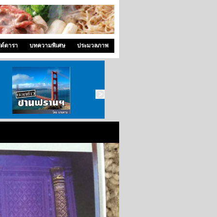
ซด์ดารา
บทความพิเศษ
ประมวลภาพ
บอกข่าว ซานฟราน
ท่องไปใน San Francisco
สังคมซีแอตเติ้ล