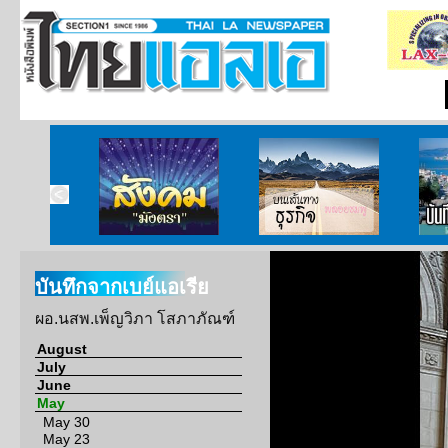
ากกงสุล
สังคมมังตรา
บนเส้นทางธุรกิจ
บั
บันทึกจากเบย์แอเรีย
ผอ.นสพ.เพ็ญวิภา โสภาภัณฑ์
August
July
June
May
May 30
May 23