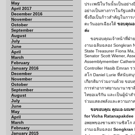
May
ประเพณีในวันนั้นเป็นอย่าง
April 2017
อย่างเป็นทางการในรัฐแคลิฟ
December 2016
ซึ่งถือเป็นก้าวสำคัญในกา
November
ตะวันออกเฉียงใต้
ขอบคุณองค
October
September
ค่ะ
August
ขอขอบคุณเจ้าหน้าที่ฝ่า
July
งานเฉลิมฉลอง Songkran New
June
State Treasurer Fiona Ma,
April
Senator Scott Wiener, As
March
Assemblymember Catherin
February
January 2016
Controller Hasib Emran 
December
สโก Daniel Lurie ที่สนับส
November
เกียรติมาร่วมงานด้วย ขอบค
October
การท่าอากาศยานนานาชาติ
September
ไทยอเมริกัน และเป็นผู้นำส
August
July
ร่วมแสดงพลังและความภาคภู
June
ขอขอบคุณ คุณเอ-มณฑนั
May
for Vicha Ratanapakdee
April
March
อพยพของซานฟรานซิสโก สำห
February
งานเฉลิมฉลอง
Songkran 
January 2015