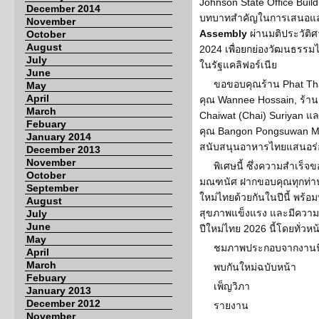
Johnson State Office Buildi
December 2014
บทบาทสำคัญในการเสนอแล
November
Assembly
ผ่านมติประวัติ
October
August
2024 เพื่อยกย่องวัฒนธรรม
July
ในรัฐแคลิฟอร์เนีย
June
ขอขอบคุณร้าน Phat Tha
May
April
คุณ Wannee Hossain, ร้าน
March
Chaiwat (Chai) Suriyan แ
Febuary
คุณ Bangon Pongsuwan M
January 2014
สนับสนุนอาหารไทยแสนอร่อ
December 2013
November
พิเศษนี้ ซึ่งความสำเร็จข
October
มณฑนัศ ฝากขอบคุณทุกท่าน
September
ใหม่ไทยด้วยกันในปีนี้ พร้อ
August
สุขภาพแข็งแรง และมีความ
July
June
ปีใหม่ไทย 2026 นี้โดยทั่วหน
May
ชมภาพประกอบจากงานนี
April
March
พบกันใหม่ฉบับหน้า
Febuary
เพ็ญวิภา
January 2013
December 2012
รายงาน
November