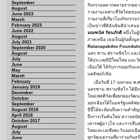
September
กิจกรรมหลากหลายจากหลายอ
August
รายงานเฉพาะที่วัดไทยของเบย
June 2023
รายงานที่เกี่ยวโยงกิจกรรมร
March
February 2023
เป็นข่าวที่ดิฉันยินดีนำเ
June 2022
มณฑนัศ รัตนภักดี
หนึ่งในผ
August
ภาคเหนือ เธอเป็นผู้ก่อตั้งมูล
July 2021
Ratanapakdee Foundati
September 2020
August
นคร ซาน ฟรานซิสโก และสิ่งส
July
ให้ประเพณีปีใหม่ไทย และ
June
เฉียงใต้ ได้รับการยอมรับแ
May
แคลิฟอร์เนีย
March
February
เมื่อวันที่ 17 เมษายน 
January 2019
นครซาน ฟรานซิสโก ได้มีก
December
ใหม่เฟสติวัลเพื่อยกย่องวั
October
ออกเฉียงใต้ในมลรัฐแคลิฟอร์
September
August 2018
ปีนี้ได้สะท้อนถึงความสำคั
April 2018
ถึงการเริ่มต้นใหม่ ความส
October 2017
เคารพผู้อาวุโส และการส
August
ไทยและเอเซียตะวันออกเฉี
July
ทุกวัฒนธรรมที่มาร่วมกันส
June