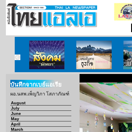
สังคมมังตรา
บนเส้นทางธุรกิจ
บั
บันทึกจากเบย์แอเรีย
ผอ.นสพ.เพ็ญวิภา โสภาภัณฑ์
August
July
June
May
April
March