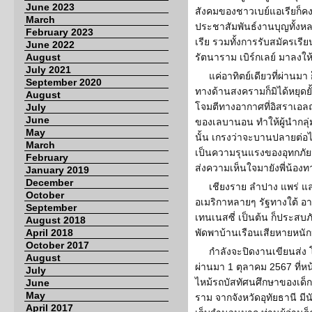
June 2023
สังคมของชาวเบย์แอเรียก็ค
March
ประชาสัมพันธ์งานบุญทั้งห
February 2023
เรีย รวมทั้งการรับสมัครเร
June 2022
August
รัตนาราม เบิร์กเลย์ มาลงให
July 2021
แค่อาทิตย์เดียวที่ผ่านมา
September 2020
ทางด้านสงครามก็มิได้หยุดยั้
August
โจมตีทางอากาศที่อิสราเอลถล
July
June
ของเลบานอน ทำให้ผู้นำกลุ
May
นั้น เกรงว่าจะบานปลายต่อ
March
เป็นความรุนแรงของอุทกภัย
February
ส่งความเห็นใจมายังพี่น้องท
January 2019
December
เชียงราย ลำปาง แพร่ และพ
October
อเมริกาหลายๆ รัฐทางใต้ อาท
September
เทนเนสซี่ เป็นต้น ก็ประสบ
August 2018
April 2018
พัดพาบ้านเรือนเสียหายหนักห
October 2017
กำลังจะปิดงานเขียนส่ง โอย
August
ผ่านมา 1 ตุลาคม 2567 ที่หน้
July
ไหม้รถบัสทัศนศึกษาของเด็
June
May
ราม จากจังหวัดอุทัยธานี มี
April 2017