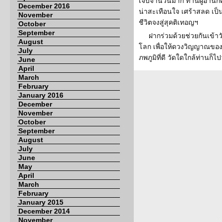
เจ็บจำนวนมาก ท่านผู้อ่านก็คง
December 2016
น่าสะเทือนใจ เศร้าสลด เป็นอ
November
ชีวิตจงสู่สุคติเทอญฯ
October
September
ฝากร่วมด้วยช่วยกันเข้าว
August
โลก เพื่อให้ดวงวิญญาณของผู้
July
ภพภูมิที่ดี วัดใดใกล้ท่านก
June
April
March
February
January 2016
December
November
October
September
August
July
June
May
April
March
February
January 2015
December 2014
November