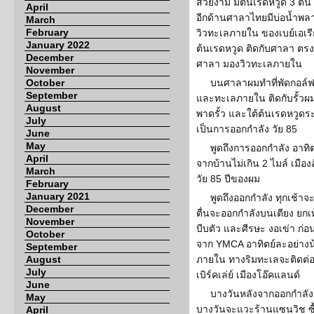
สวยงาม มีต้นเรดหวูด 3 ต้น
April
อีกด้านศาลาไทยมีบ่อน้ำพล
March
February
วิวทะเลภายใน ของเบย์เอเร
January 2022
ต้นเรดหวูด ติดกับศาลา ตรงศ
December
ศาลา มองวิวทะเลภายใน
November
October
บนศาลาผมทำที่พัดกอล์ฟ อีก
September
และทะเลภายใน ติดกับรั้วผม
August
พาดรั้ว และใต้ต้นเรดหวูดระ
July
เป็นการออกกำลัง วัย 85
June
May
พูดถึงการออกกำลัง อาทิ
April
จากบ้านไม่เกิน 2 ไมล์ เมือ
March
วัย 85 ปีของผม
February
January 2021
พูดถึงออกกำลัง ทุกเช้า
December
ตื่นจะออกกำลังบนเตียง ยกเ
November
บีบตัว และศีรษะ งอเข่า ก่
October
จาก YMCA อาทิตย์ละอย่างน
September
August
ภายใน ทางริมทะเลจะติดต่อ 3
July
เบิร์คเล่ย์ เมืองโอ๊คแลนด์
June
บางวันหลังจากออกกำลัง
May
บางวันจะแวะร้านแซนวิช ซื้
April