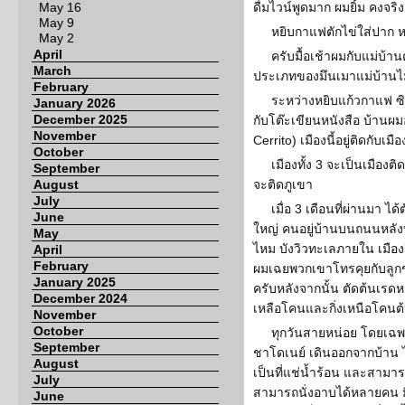
May 16
ดื่มไวน์พูดมาก ผมยิ้ม คงจร
May 9
หยิบกาแฟตักไข่ใส่ปาก ห
May 2
April
ครับมื้อเช้าผมกับแม่บ้าน
March
ประเภทของมึนเมาแม่บ้านไ
February
ระหว่างหยิบแก้วกาแฟ ซ
January 2026
December 2025
กับโต๊ะเขียนหนังสือ บ้านผมอ
November
Cerrito) เมืองนี้อยู่ติดกับเมื
October
เมืองทั้ง 3 จะเป็นเมือง
September
August
จะติดภูเขา
July
เมื่อ 3 เดือนที่ผ่านมา ได
June
ใหญ่ คนอยู่บ้านบนถนนหลัง
May
ไหม บังวิวทะเลภายใน เมือ
April
February
ผมเฉยพวกเขาโทรคุยกับลูก
January 2025
ครับหลังจากนั้น ตัดต้นเรดห
December 2024
เหลือโคนและกิ่งเหนือโคนต้
November
October
ทุกวันสายหน่อย โดยเฉพา
September
ชาโดเนย์ เดินออกจากบ้าน
August
เป็นที่แช่น้ำร้อน และสามาร
July
สามารถนั่งอาบได้หลายคน มี
June