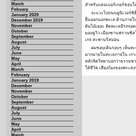
March
สำหรับแฮมเบอร์เกอร์ชอบใส
Febuary
จะแวะไปถนนยูนิเวอร์ซิ
January 2020
ยื่นออกนอกทะเล ด้านภายใน
December 2019
November
ต้นไม้เยอะ ติดทะเลมีรถจ
October
มองดูวิว เมืองซานฟรานซิส
September
เกจ สะพานริสม่อน
August
July
ผมชอบเดินรอบๆ เห็นทะเ
June
มากมายในทะเลภายใน เกาะอ
May
หลักจิตวิทยาบอกว่าธรรมช
April
ให้ชีวิต เสียงก้องของพระสงฆ
March
February
January 2019
December
November
October
September
August
July
June
May
April
March