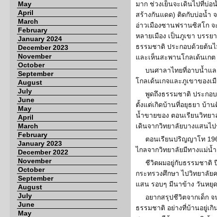
May
มาก ช่วงเย็นจะเดินไปที่บ่
April
สร้างกันแดด) ติดกับบ่อน้ำ 
March
อ่าวเมืองซานฟรานซิสโก จ
February
หลายเมือง เป็นภูเขา บรรย
January 2024
ธรรมชาติ ประกอบด้วยต้นไม้ 
December 2023
November
และเห็นสะพานโกลเด้นเกต
October
บนศาลาไทยที่อาบน้ำและ
September
โกลเด้นเกจและภูเขาของเมื
August
July
พูดถึงธรรมชาติ ประกอบ
June
ตั้งแต่เกิดบ้านที่อยุธยา บ้า
May
น้ำขายของ ตอนเรียนวิทยาล
April
March
เดินจากวิทยาลัยบางแสนไ
February
ตอนเรียนปริญญาโท 1969 
January 2023
ไกลจากวิทยาลัยมีทางแม่น้ำ
December 2022
November
ชีวิตผมอยู่กับธรรมชาติ ป
October
กระทรวงศึกษา ไปวิทยาลัยคร
September
แสน รอบๆ มีนาข้าง วันหยุด
August
July
อยากสรุปชีวิตจากเด็ก จนถ
June
ธรรมชาติ อย่างที่บ้านอยู่เกิน
May