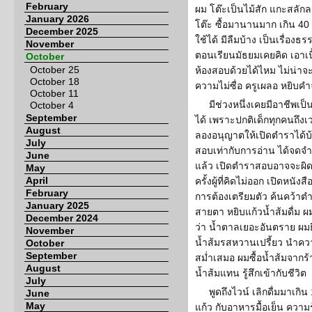
February
ผม โต๊ะเป็นไม้สัก แกะสลัก
January 2026
โต๊ะ ซื้อมานานมาก เกิน 40 ป
December 2025
ใช้ได้ มีลืมบ้าง เป็นเรื่อ
November
ตอนเรียนมัธยมเคยคิด เอาเน
October
October 25
ห้องสอบด้วยได้ไหม ไม่น่า
October 18
ความไม่ซื่อ ครูเผลอ หยิบค
October 11
มีช่วงหนึ่งเคยมีอาชีพเ
October 4
September
ได้ เพราะปกติเด็กทุกคนถึงเ
August
ลองอนุญาตให้เปิดตำราได้บ
July
สอบเท่ากับการอ่าน ได้จดจำค
June
แล้ว เปิดตำราสอบอาจจะผิ
May
April
ครั้งผู้ที่คิดไม่ออก เปิดหน
February
การต้องเตรียมตัว ค้นคว้าต
January 2025
สายตา หยิบแก้วน้ำส้มดื่ม ผ
December 2024
ว่า น้ำตาลเยอะอันตราย ผมยิ้
November
น้ำส้มรสหวานเปรี้ยว นำความ
October
September
สม่ำเสมอ ผมซื้อน้ำส้มจากร้า
August
น้ำส้มแทน รู้สึกเข้ากับชีวิต
July
พูดถึงไวน์ เลิกดื่มมาเกิ
June
May
แก้ว กับอาหารมื้อเย็น ควา