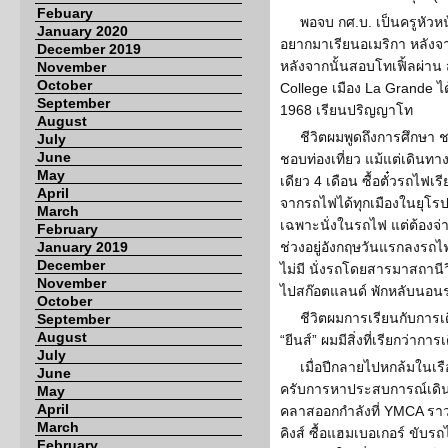
Febuary
พอจบ กศ.บ. เป็นครูหัว
January 2020
อยากมาเรียนอเมริกา หลังจา
December 2019
หลังจากนั้นสอบโทเฟิ้ลผ่าน 
November
October
College เมือง La Grande ไ
September
1968 เรียนปริญญาโท
August
ชีวิตผมพูดถึงการศึกษา 
July
June
ชอบท่องเที่ยว แม้แต่เดินทา
May
เดียว 4 เดือน ซื้อตั๋วรถไฟเร
April
จากรถไฟได้ทุกเมืองในยุโรป 
March
เฉพาะนั่งในรถไฟ แต่ต้องจ่
February
January 2019
ช่วงอยู่อังกฤษวันแรกลงรถ
December
ไม่มี นั่งรถโดยสารมาสถานีว
November
ไปสก๊อตแลนด์ พักหลับนอน
October
ชีวิตผมการเรียนกับการเ
September
August
“ยีนส์” ผมมีสิ่งที่เรียกว่าการ
July
เมื่อปีกลายไปหกล้มในเ
June
ครับการหาประสบการณ์เดินท
May
April
คลาสออกกำลังที่ YMCA รา
March
คิงส์ ซื้อแฮมเบอเกอร์ ขับ
February