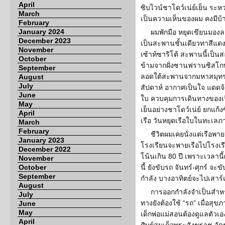
April
ซิบไวน์ชาโดว์เน่ย์เย็น ระหว่า
March
เป็นความเห็นของผม คงมีบ้
February
January 2024
ผมพักมือ หยุดเขียนมอง
December 2023
เป็นสะพานชั้นเดียวทาสีแดง
November
เซ้าท์ซาริโต้ สะพานนี้เป็นส
October
ข้ามจากฝั่งซานฟรานซิสโกท
September
ลอดใต้สะพานจากมหาสมุทรเ
August
July
สัปดาห์ อากาศเป็นใจ แดดจ้า
June
ใบ ควบคุมการเดินทางของเรื
May
เย็นอย่างชาโดว์เน่ย์ ยกแก
April
เรือ วันหยุดเรือใบในทะเล
March
February
ชีวิตผมเคยนั่งแต่เรือพา
January 2023
โรงเรียนจะพายเรือไปโรงเรี
December 2022
โน้นเกิน 80 ปี เพราะเวลานี้
November
October
นี้ ยังขับรถ จันทร์-ศุกร์ จ
September
กำลัง บางอาทิตย์จะไปเสาร์
August
การออกกำลังจำเป็นสำหรั
July
ทางยังต้องใช้ “รถ” เมื่อสุขภ
June
May
เด็กพ่อแม่สอนต้องดูแลตัวเอง 
April