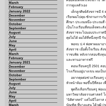
ศิษย์สมเด็จพระสังฆราช วัดร
March
การดูแลตัวเอง
February
January 2022
เด็กลูกศิษย์สังฆราชมี 4
December
เรียกผมไปคุย-ซักถามการเรี
November
ศึกษา ประถมหนึ่ง-ประถมสี่ 
October
เป็นโรงเรียนที่สมเด็จพระสั
September
August
สังฆราชจะไปมอบประกาศนียบั
July
คุยไม่ได้ ผมได้ที่หนึ่งทุกป
June
พอจบ ป.4 พ่อพาผมมาอาศั
May
สังฆราช เมื่อตั้งใจเรียน สั
April
March
ราชบพิธ หลังจากสอบชิงทุนกร
February
และทานอาหารฟรี
January 2021
ตอนเรียนครูปี 2501 สอบ
December
November
โรงเรียนอยู่บางเขน ผมเป็นนั
October
อยากคุยต่อช่วงเรียนครู 
September
หัวหน้าห้อง พอขึ้นปีที่สอง 
August
July
พูดถึงเลือกเรียนครู พ่
June
มหาวิทยาลัยธรรมศาสตร์ โ
May
“นิติศาสตร์” แต่ไม่มีโอกา
April
March
บัณฑิต ที่บางแสน ได้วุฒิ (ก