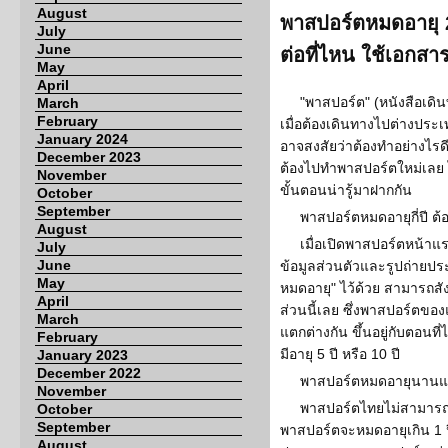
August
พาสปอร์ตหมดอายุ 2
July
June
ต่อที่ไหน ใช้เอกสา
May
April
"พาสปอร์ต" (หนังสือเดิ
March
February
เมื่อต้องเดินทางไปต่างประ
January 2024
อาจสงสัยว่าต้องทำอย่างไรด
December 2023
ต้องไปทำพาสปอร์ตใหม่เลย
November
ขั้นตอนน่ารู้มาฝากกัน
October
September
พาสปอร์ตหมดอายุกี่ปี ต
August
เมื่อเปิดพาสปอร์ตหน้าแร
July
June
ข้อมูลส่วนตัวและรูปถ่ายประจ
May
หมดอายุ" ไว้ด้วย สามารถส
April
ส่วนนี้เลย ซึ่งพาสปอร์ตขอ
March
แตกต่างกัน ขึ้นอยู่กับตอน
February
มีอายุ 5 ปี หรือ 10 ปี
January 2023
December 2022
พาสปอร์ตหมดอายุนานแล้
November
พาสปอร์ตไทยไม่สามารถต่อ
October
September
พาสปอร์ตจะหมดอายุเกิน 1 ป
August