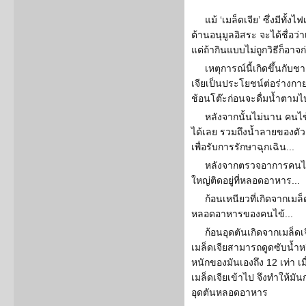
แม้ ‘เมล็ดเจีย’ ซึ่งมีทั
ต้านอนุมูลอิสระ จะได้ชื่อว่
แต่ถ้ากินแบบไม่ถูกวิธีก็อาจก
เหตุการณ์นี้เกิดขึ้นกับชา
เจียเป็นประโยชน์ต่อร่างกา
ช้อนโต๊ะก่อนจะดื่มน้ำตามไ
หลังจากนั้นไม่นาน คนไ
ได้เลย รวมถึงน้ำลายของตั
เพื่อรับการรักษาฉุกเฉิน...
หลังจากตรวจอาการคนไข
ใหญ่ติดอยู่ที่หลอดอาหาร...
ก้อนเหนียวที่เกิดจากเม
หลอดอาหารของคนไข้...
ก้อนอุดตันเกิดจากเมล็ดเ
เมล็ดเจียสามารถดูดซับน้ำ
หนักของมันเองถึง 12 เท่า เม
เมล็ดเจียเข้าไป จึงทำให้มั
อุดตันหลอดอาหาร