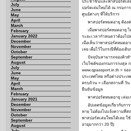
ประชาชนและพาสปอร์ตเล่มเด
July
ปอร์ตเล่มใหม่ได้ ณ กรมการ
June
ศูนย์ต่างๆ ที่ให้บริการ
May
April
พาสปอร์ตหมดอายุ ต้องต่
March
เมื่อพาสปอร์ตหมดอายุ ไม
February
January 2022
ระยะเวลากำหนดว่าต้องไปทำ
December
เมื่อเห็นว่าพาสปอร์ตหมดอา
November
เลย เผื่อไว้ในกรณีที่ต้องเ
October
September
ปัจจุบันสามารถจองคิวท
August
เว็บไซต์ของกรมการกงสุล ก
July
www.qpassport.in.th > จอง
June
ประเทศไทย หรือต่างประเทศ
May
ครบถ้วน > เลือกสถานที่ วั
April
March
ยืนยันข้อมูล
February
พาสปอร์ตหมดอายุ เล่มเ
January 2021
December
อัปเดตข้อมูลเกี่ยวกับ
November
หาย ไม่ต้องไปแจ้งความที่
October
พาสปอร์ตเล่มใหม่ได้เลย ใช
September
อายุมากกว่า 20 ปี)
August
July