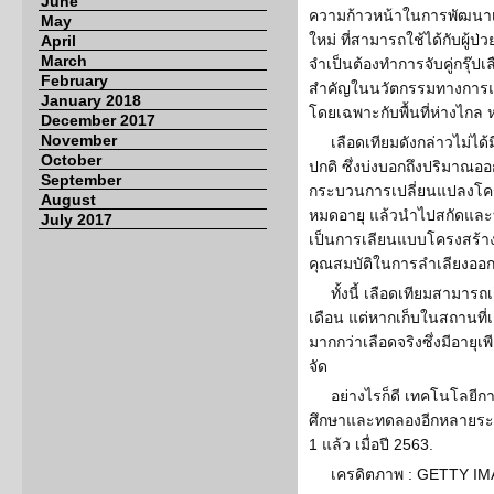
June
ความก้าวหน้าในการพัฒนาเลื
May
ใหม่ ที่สามารถใช้ได้กับผู้ป่
April
March
จำเป็นต้องทำการจับคู่กรุ๊ปเ
February
สำคัญในนวัตกรรมทางการแ
January 2018
โดยเฉพาะกับพื้นที่ห่างไกล
December 2017
November
เลือดเทียมดังกล่าวไม่ได
October
ปกติ ซึ่งบ่งบอกถึงปริมาณออก
September
กระบวนการเปลี่ยนแปลงโครง
August
หมดอายุ แล้วนำไปสกัดและบรร
July 2017
เป็นการเลียนแบบโครงสร้าง
คุณสมบัติในการลำเลียงออก
ทั้งนี้ เลือดเทียมสามาร
เดือน แต่หากเก็บในสถานที่
มากกว่าเลือดจริงซึ่งมีอายุเพ
จัด
อย่างไรก็ดี เทคโนโลยีก
ศึกษาและทดลองอีกหลายระย
1 แล้ว เมื่อปี 2563.
เครดิตภาพ : GETTY IM