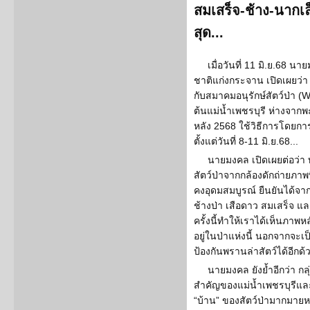
สมเสร็จ-ช้าง-นากเล็
สุด...
เมื่อวันที่ 11 มิ.ย.68 น
ชาติแก่งกระจาน เปิดเผยว่า
กับสมาคมอนุรักษ์สัตว์ป่า
ต้นแม่น้ำเพชรบุรี ห่างจากพ
หลัง 2568 ใช้วิธีการโดยการ
ตั้งแต่วันที่ 8-11 มิ.ย.68...
นายมงคล เปิดเผยต่อว่า ทั้
สัตว์ป่าจากกล้องดักถ่ายภาพที
คงอุดมสมบูรณ์ ยืนยันได้จา
ช้างป่า เสือดาว สมเสร็จ แล
ครั้งนี้ทำให้เราได้เห็นภาพห
อยู่ในป่าแห่งนี้ นอกจากจะเ
ป้องกันพรานล่าสัตว์ได้อีกด้ว
นายมงคล ยังย้ำอีกว่า กลุ
สำคัญของแม่น้ำเพชรบุรีและแ
“บ้าน” ของสัตว์ป่ามากมายห