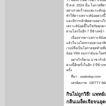
ว่า หลังจากที่ดาวเคราะห์น
ปี ค.ศ. 2024 นั้น โอกาสที่ด
อย่างรวดเร็วจนแตะระดับสูง
ทำให้ดาวเคราะห์น้อยดวงนี
และมีการเฝ้าติดตามอย่างใกล้
เคราะห์น้อยนี้ไม่ใช่ภัยค
ผ่านโลกในอีก 7 ปีข้างหน้า
เนื่องจากดาวเคราะห์น้
แล้วในวงโคจรรอบดวงอาทิต
เวบบ์จึงเป็นโอกาสสุดท้ายที
น้อย YR4 จนกว่ามันจะโผล่ขึ้
อย่างไรก็ตาม นาซากำลั
ดวงนี้อีกครั้งในอีก 3 ปีข้า
ครั้ง
ที่มา : usatoday.com
เครดิตภาพ : GETTY I
กินไม่ถูกวิธี! แพท
กลืนเมล็ดเจียจนอุ