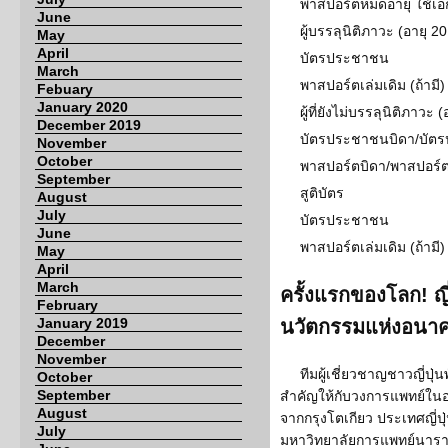
พาสปอร์ตหมดอายุ ใช้เ
June
ผู้บรรลุนิติภาวะ (อายุ 20
May
April
บัตรประชาชน
March
พาสปอร์ตเล่มเดิม (ถ้ามี)
Febuary
January 2020
ผู้ที่ยังไม่บรรลุนิติภาวะ (
December 2019
บัตรประชาชนบิดา/บั
November
October
พาสปอร์ตบิดา/พาสปอร์
September
สูติบัตร
August
July
บัตรประชาชน
June
พาสปอร์ตเล่มเดิม (ถ้ามี)
May
April
March
ครั้งแรกของโลก! ญี่
February
January 2019
นวัตกรรมแห่งอนาคต 
December
November
ทีมผู้เชี่ยวชาญชาวญี่ปุ่
October
September
สำคัญให้กับวงการแพทย์ใน
August
จากกรุงโตเกียว ประเทศญี่ปุ่น
July
มหาวิทยาลัยการแพทย์นาราของ