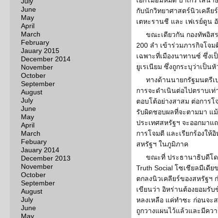
เอกโมฮัมหมัด บาเกรี เสนาธ
July
June
กับนักวิทยาศาสตร์นิวเคลียร์
May
เตหะรานชี และ เฟเรย์ดูน อ
April
March
ขณะเดียวกัน กองทัพอิสรา
February
200 ลำ เข้าร่วมภารกิจโจมตี
Jauary 2015
เฉพาะที่เมืองนาทานซ์ ซึ่งเ
December 2014
ยูเรเนียม ซึ่งถูกระบุว่าเป็
November
October
ทางด้านนายกรัฐมนตรีเบน
September
การจะดำเนินต่อไปตราบเท่าที
August
July
ตอบโต้อย่างสาสม ต่อการโจมต
June
รับผิดชอบผลที่จะตามมา แม้
May
ประเทศสหรัฐฯ จะออกมาแถลงว
April
March
การโจมตี และเรียกร้องให้
Febuary
สหรัฐฯ ในภูมิภาค
Jauary 2014
ขณะที่ ประธานาธิบดีโดน
December 2013
November
Truth Social โซเชียลมีเดีย
October
ตกลงนิวเคลียร์ของสหรัฐฯ ก
September
เขียนว่า อิหร่านต้องยอมรับข
August
July
หลงเหลือ แค่ทำซะ ก่อนจะสา
June
ถูกวางแผนไว้แล้วและมีความโ
May