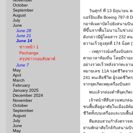
November
October
September
วันศุกร์ ที่ 13 มิถุนายน
August
แอร์อินเดีย Boeing 787-8 Dr
July
กอาห์เมดาบัดไปยังสนามบิ
June
ที่ขึ้นจากพื้นไม่นานในช่วงบ่
June 28
June 21
ดังกล่าวมีผู้โดยสาร 232 ค
June 14
ความเร็วสูงสุดที่ 174 น็อต 
ข่าวหน้า 1
- เหตุการณ์เครื่องบินตก
Pechanga
ตามเวลาท้องถิ่น โดยมีรายง
สรุปข่าวรอบสัปดาห์
อย่างรวดเร็วหลังจากทะยานข
June 7
May
หมายเลข 11A รอดชีวิตจากเหต
April
241 คนเสียชีวิต ผู้รอดชีวิ
March
จากจุดเกิดเหตุเครื่องบินตก
February
January 2025
พบแล้วกล่องดำที่จุดเกิดเ
December 2024
เจ้าหน้าที่สืบสวนพบกล่อ
November
October
ชนพื้นที่อยู่อาศัยในเมืองอัห์
September
ชีวิตทั้งบนเครื่องและบนพื้
August
July
ทีมสอบสวนกำลังตรวจสอบ
June
ย่านพักอาศัยใกล้กับสนามบินใ
May