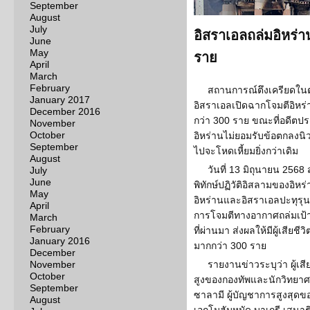
September
August
July
อิสราเอลถล่มอิหร่า
June
May
ราย
April
March
February
สถานการณ์ตึงเครียดในตะ
January 2017
อิสราเอลเปิดฉากโจมตีอิหร
December 2016
กว่า 300 ราย ขณะที่อดีตประ
November
October
อิหร่านไม่ยอมรับข้อตกลงนิว
September
ไปจะโหดเหี้ยมยิ่งกว่าเดิม
August
วันที่ 13 มิถุนายน 2568 
July
June
พิทักษ์ปฏิวัติอิสลามของอิ
May
อิหร่านและอิสราเอลปะทุรุนแร
April
การโจมตีทางอากาศถล่มเป้า
March
February
ที่ผ่านมา ส่งผลให้มีผู้เสียช
January 2016
มากกว่า 300 ราย
December
November
รายงานข่าวระบุว่า ผู้เสี
October
สูงของกองทัพและนักวิทยาศา
September
ซาลามี ผู้บัญชาการสูงสุดขอ
August