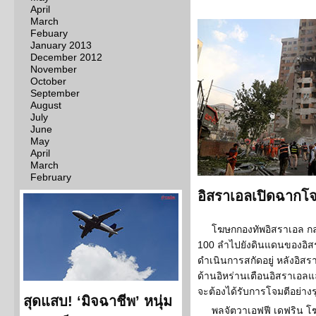
April
March
Febuary
January 2013
December 2012
November
October
September
August
July
June
May
April
March
February
อิสราเอลเปิดฉากโจ
โฆษกกองทัพอิสราเอล กล
100 ลำไปยังดินแดนของอิสรา
ดำเนินการสกัดอยู่ หลังอิส
ด้านอิหร่านเตือนอิสราเอล
จะต้องได้รับการโจมตีอย่าง
สุดแสบ! ‘มิจฉาชีพ’ หนุ่ม
พลจัตวาเอฟฟี เดฟริน โฆ