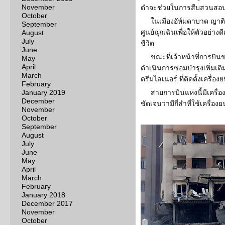
November
ดำจะช่วยในการสืบสวนสอบ
October
ในเมืองอัห์มดาบาด ญาติแ
September
ศูนย์ฉุกเฉินเพื่อให้ตัวอย่าง
August
July
ชีวิต
June
ขณะที่เจ้าหน้าที่การบินขอ
May
April
ดำเนินการซ่อมบำรุงเพิ่มเติม
March
ดรีมไลเนอร์ ที่ติดตั้งเครื่องย
February
January 2019
สายการบินแห่งนี้มีเครื่อ
December
ชัดเจนว่ามีกี่ลำที่ใช้เครื่อง
November
October
September
August
July
June
May
April
March
February
January 2018
December 2017
November
October