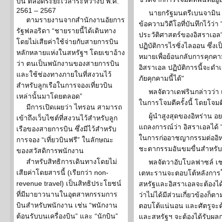
บิน ตลอดระยะเวลาระหว่างปี พ.ศ.
2561 – 2567
นายกรัฐมนตรีเบนจามิน 
ตามรายงานจากสำนักงานอัยการ
ข้อความวิดีโอที่บันทึกไว้ว่
รัฐฟลอริดา “ชายรายนี้ได้เดินทาง
ประวัติศาสตร์ของอิสราเอล" 
โดยไม่เสียค่าใช้จ่ายกับสายการบิน
ปฏิบัติการไรซิ่งไลออน ซึ่
หลักหลายแห่งในสหรัฐฯ โดยเขาอ้าง
หมายเพื่อย้อนกลับการคุกค
ว่า ตนเป็นพนักงานของสายการบิน
อิสราเอล ปฏิบัติการนี้จะด
และใช้ช่องทางภายในที่สงวนไว้
ภัยคุกคามนี้ได้"
สำหรับลูกเรือในการจองเที่ยวบิน
พลจัตวาเดฟรินกล่าวว่า 
เหล่านั้นมาโดยตลอด”
ในการโจมตีครั้งนี้ โดยโจม
มีการเปิดเผยว่า ไทรอน สามารถ
ผู้นำสูงสุดของอิหร่าน 
เข้าถึงเว็บไซต์ที่สงวนไว้สำหรับลูก
แถลงการณ์ว่า อิสราเอลได้ "
เรือของสายการบิน ซึ่งมีไว้สำหรับ
ในการก่ออาชญากรรมต่ออิหร
การจอง “เที่ยวบินฟรี” ในลักษณะ
ชะตากรรมอันขมขื่นสำหรับต
ของสวัสดิการพนักงาน
สำหรับสิทธิการเดินทางโดยไม่
พลจัตวาอับโบลฟาซล์ เช
เสียค่าโดยสารนี้ (เรียกว่า non-
เตหะรานจะตอบโต้หลังการโจ
revenue travel) เป็นสิทธิประโยชน์
สหรัฐและอิสราเอลจะต้องได
ที่มีมายาวนานในอุตสาหกรรมการ
ว่าไม่ได้มีส่วนเกี่ยวข้องก
บินสำหรับพนักงาน เช่น “พนักงาน
ตอบโต้แน่นอน และศัตรูจะต
ต้อนรับบนเครื่องบิน” และ “นักบิน”
และสหรัฐฯ จะต้องได้รับผล