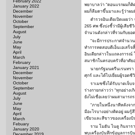
February 2022
พยาบาลว่า "ตอนแรกผมก็คิด
January 2022
December
ผมก็ลืมตาขึ้นมาและรู้ว่าผมยัง
November
ตำรวจอินเดียเปิดเผยว่า
October
265 ศพ ซึ่งบ่งชี้ว่ามีผู้เสี
September
August
จำนวนดังกล่าวที่รวมกับยอด
July
"จะมีการประกาศจำนวนผู
June
May
ทำการทดสอบดีเอ็นเอเสร็จสิ
April
อินเดียกล่าวในแถลงการณ์ โ
March
สมาชิกในครอบครัวที่อาศัยอ
February
January 2021
นายกรัฐมนตรีนเรนทรา โม
December
ศุกร์ และได้ไปเยี่ยมผู้รอดช
November
October
ราเมชซึ่งได้รับบาดเจ็
September
ร่างกายกล่าวว่า "ทุกอย่างเ
August
ยังไม่เชื่อเลยว่าผมสามารถ
July
June
"ภายในหนึ่งนาทีหลังจากเค
May
มีอะไรบางอย่างติดอยู่ ผมรู้ส
April
เขียวและสีขาวของเครื่องบิน
March
Febuary
ราม โมฮัน ไนดู กินจาร
January 2020
พบเครื่องบันทึกข้อมูลการบิ
December 2019