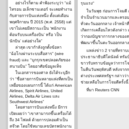
อย่างไรก็ตาม คำฟ้องระบุว่า “แม้
รุนแรง"
ไทรอน อเล็กซานเดอร์ จะเคยทำงาน
ในวันพุธ ก่อนการโจมตี สห
กับสายการบินแห่งหนึ่ง ตั้งแต่เดือน
จำเป็นจำนวนมากและครอบค
พฤศจิกายน ปี 2015 (พ.ศ. 2558) แต่
ทั่วตะวันออกกลาง เจ้าหน้าที
เขาไม่เคยมีสถานะเป็น ‘พนักงาน
เกิดการเคลื่อนไหวดังกล่าว
ต้อนรับบนเครื่องบิน’ หรือ ‘เป็น
ว่ากองบัญชาการกลางของสหร
นักบิน’ แต่อย่างใด”
พัฒนาขึ้นในตะวันออกกลาง
ล่าสุด เขากำลังถูกตั้งข้อหา
แหล่งข่าว 2 รายที่ทราบเร
“ฉ้อโกงผ่านระบบสื่อสาร” (wire
ประธานาธิบดีโดนัลด์ ทรัมป
fraud) และ “บุกรุกเขตปลอดภัยของ
ขาวรับทราบข้อมูลว่าการโจม
สนามบิน” โดยอาศัยข้อมูลเท็จ
ในคืนวันพฤหัสบดี หลังจากก
ในเอกสารของศาล ยังได้ระบุอีก
ต่างประเทศสหรัฐฯ กล่าวว่าส
ว่า “ชื่อสายการบินหลายแห่งที่ตกเป็น
ช่วยเหลือในการโจมตีครั้งนี้
เหยื่อของแผนการนี้ ได้แก่ American
ที่มา Reuters CNN
Airlines, Spirit Airlines, United
Airlines, Delta Air Lines และ
Southwest Airlines”
โดยสายการบินแห่งหนึ่ง มีการ
เปิดเผยว่า “เขาสามารถขึ้นเครื่องได้
ถึง 34 ไฟลต์ ด้วยการปลอมตัวเป็น
สจ๊วต โดยใช้หมายเลขบัตรพนักงาน