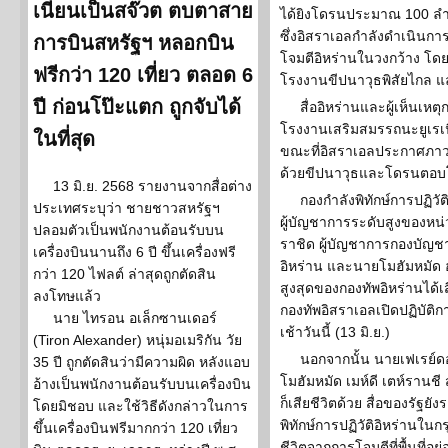
เนียนเป็นสจ๊วต ตบตาสาย
ได้ยิงโดรนประมาณ 100 ลำ
ซึ่งอิสราเอลกำลังดำเนินการ
การบินสหรัฐฯ หลอกบิน
โจมตีอิหร่านในวงกว้าง โดย
ฟรีกว่า 120 เที่ยว ตลอด 6
โรงงานขีปนาวุธพิสัยไกล แ
ปี ก่อนโป๊ะแตก ถูกจับได้
สื่ออิหร่านและผู้เห็นเหต
โรงงานเสริมสมรรถนะยูเรเน
ในที่สุด
ขณะที่อิสราเอลประกาศภาวะฉ
ด้วยขีปนาวุธและโดรนตอบ
13 มิ.ย. 2568 รายงานจากสื่อต่าง
กองกำลังพิทักษ์การปฏิว
ประเทศระบุว่า ชายชาวสหรัฐฯ
ผู้บัญชาการระดับสูงของหน
ปลอมตัวเป็นพนักงานต้อนรับบน
ราชิด ผู้บัญชาการกองบัญช
เครื่องบินนานถึง 6 ปี ขึ้นเครื่องฟรี
อิหร่าน และนายโมฮัมหมัด
กว่า 120 ไฟลต์ ล่าสุดถูกตัดสิน
สูงสุดของกองทัพอิหร่านได้เ
ลงโทษแล้ว
กองทัพอิสราเอลเปิดปฏิบัต
นาย ไทรอน อเล็กซานเดอร์
เช้าวันนี้ (13 มิ.ย.)
(Tiron Alexander) หนุ่มอเมริกัน วัย
นอกจากนั้น นายเฟเรย์ด
35 ปี ถูกตัดสินว่ามีความผิด หลังแอบ
โมฮัมหมัด เมห์ดี เตห์รานชี
อ้างเป็นพนักงานต้อนรับบนเครื่องบิน
ก็เสียชีวิตด้วย สื่อของรัฐ
โดยมิชอบ และใช้วิธีดังกล่าวในการ
พิทักษ์การปฏิวัติอิหร่านใน
ขึ้นเครื่องบินฟรีมากกว่า 120 เที่ยว
ชีวิตจากการโจมตีที่พื้นที่อยู่