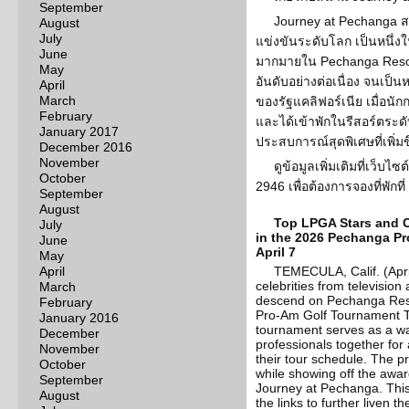
September
Journey at Pechanga
August
July
แข่งขันระดับโลก เป็นหนึ่ง
June
มากมายใน Pechanga Resort
May
อันดับอย่างต่อเนื่อง จนเป
April
March
ของรัฐแคลิฟอร์เนีย เมื่อนั
February
และได้เข้าพักในรีสอร์ตระดับ
January 2017
ประสบการณ์สุดพิเศษที่เพิ่มขึ
December 2016
November
ดูข้อมูลเพิ่มเติมที่เว็
October
2946 เพื่อต้องการจองที่พัก
September
August
Top LPGA Stars and C
July
in the 2026 Pechanga P
June
April 7
May
April
TEMECULA, Calif. (Apri
celebrities from televisio
March
descend on Pechanga Reso
February
Pro-Am Golf Tournament Tu
January 2016
tournament serves as a way
December
professionals together for
November
their tour schedule. The p
October
while showing off the awa
September
Journey at Pechanga. This 
August
the links to further liven t