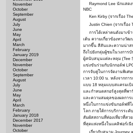
Raymond Lee นักแสดงน
November
October
NBC
September
Ken Kirby (จากเรื่อง Th
August
July
Justin Chien (จากเรื่อ
June
การได้เหล่าคนดังมาเข้า
May
เต้น ความเกี่ยวข้องทางว
April
March
มากขึ้น สีสันและความน่าส
February
ถึงไปยังกลุ่มผู้ชมในวงการบั
January 2019
ผู้สนับสนุนแต่ละหลุม (Te
December
November
แข่งขันร่วมกับนักกอล์ฟ L
October
การจับคู่ในการจัดงานพิเศษ
September
เวลา 10:00 น. หลังจากการ
August
แบบ 18 หลุมแบบสแครมเบิล
July
June
และกำหนดสกอร์สูงสุดที่พาร
May
และความสมดุลของผลการแข่
April
หนึ่งในการแข่งขันกอล์ฟที่
March
February
โลก ภายใต้การบริการระดับพ
January 2018
สัมผัสสถานที่ท่องเที่ยวที่
December 2017
ที่สุดแห่งหนึ่งในแคลิฟอร์เ
November
October
เกี่ยวกับสนาม Journey 