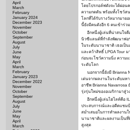
April
โดยโปรกอล์ฟดังจะได้ผ่อนค
March
ความกดดัน พร้อมทั้งโชว์สน
February
January 2024
โลกที่ได้รับรางวัลมากมายอ
December 2023
นี้ยังมีคนดังอีก 6 คนเข้าร่วม
November
October
อีกหนึ่งผู้เล่นที่น่าสนใ
September
นิวซีแลนด์ที่กำลังพัฒนาฟอร
August
ในระดับนานาชาติ เธอเป็นอ
July
และคว้าสิทธิ์ LPGA Tour 
June
May
ก่อนจะโชว์ความนิ่ง ความแม
April
ระดับโลก
March
February
นอกจากนี้ยังมี Brianna 
January 2023
เด่นจากผลงานในระดับมหาวิทย
December 2022
อาชีพ Brianna Navarrosa 
November
October
รุ่งรุ่นใหม่ของอเมริกามาส
September
อีกหนึ่งผู้เล่นไฮไลท์คื
August
ประสบการณ์และอดีตแชมป์ท
July
June
สม่ำเสมอในการทำผลงานใน
May
นานาชาติและผลงานเป็นที่พิ
April
สูงสุด
March