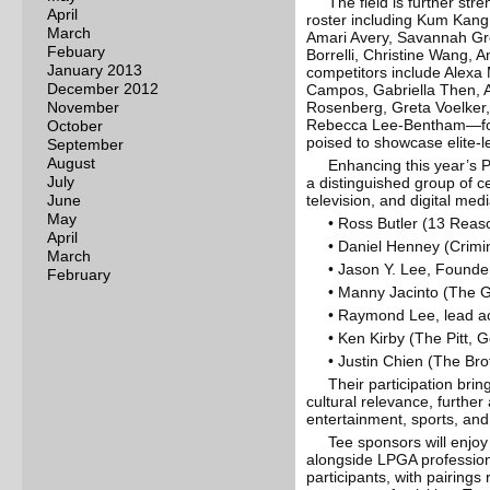
The field is further str
April
roster including Kum Kang
March
Amari Avery, Savannah Grew
Febuary
Borrelli, Christine Wang, 
January 2013
competitors include Alexa
December 2012
Campos, Gabriella Then, A
November
Rosenberg, Greta Voelker,
Rebecca Lee-Bentham—form
October
poised to showcase elite-le
September
August
Enhancing this year’s P
July
a distinguished group of ce
June
television, and digital med
May
• Ross Butler (13 Rea
April
• Daniel Henney (Crimi
March
• Jason Y. Lee, Founde
February
• Manny Jacinto (The 
• Raymond Lee, lead a
• Ken Kirby (The Pitt, 
• Justin Chien (The Br
Their participation bri
cultural relevance, further
entertainment, sports, and
Tee sponsors will enjo
alongside LPGA professiona
participants, with pairings