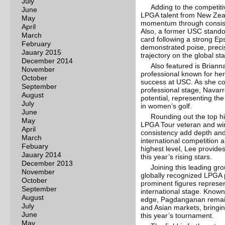
July
Adding to the competitiv
June
LPGA talent from New Zea
May
momentum through consiste
April
Also, a former USC stand
March
card following a strong E
February
demonstrated poise, preci
Jauary 2015
trajectory on the global st
December 2014
Also featured is Brian
November
professional known for her
October
success at USC. As she con
September
professional stage, Navarro
August
potential, representing th
July
in women’s golf.
June
Rounding out the top hi
May
LPGA Tour veteran and wi
April
consistency add depth and 
March
international competition 
Febuary
highest level, Lee provid
Jauary 2014
this year’s rising stars.
December 2013
Joining this leading g
November
globally recognized LPGA 
October
prominent figures represen
September
international stage. Known
August
edge, Pagdanganan remains
July
and Asian markets, bringing
June
this year’s tournament.
May