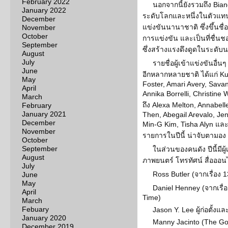
February 2022
นอกจากนี้ยังรวมถึง Bia
January 2022
ระดับโลกและหนึ่งในตัวแท
December
แข่งขันนานาชาติ ซึ่งขึ้นชื
November
October
การแข่งขัน และเป็นที่ชื่น
September
ซึ่งสร้างแรงดึงดูดในระดับน
August
July
รายชื่อผู้เข้าแข่งขันอื
June
อีกหลากหลายชาติ ได้แก่ K
May
Foster, Amari Avery, Savan
April
Annika Borrelli, Christin
March
ถึง Alexa Melton, Annabel
February
January 2021
Then, Abegail Arevalo, Je
December
Min-G Kim, Tisha Alyn แล
November
รายการในปีนี้ น่าจับตามอง
October
September
ในส่วนของคนดัง ปีนี้มีผ
August
ภาพยนตร์ โทรทัศน์ สื่อออนไ
July
Ross Butler (จากเรื่อง
June
May
Daniel Henney (จากเรื่
April
Time)
March
Febuary
Jason Y. Lee ผู้ก่อตั้ง
January 2020
Manny Jacinto (The Go
December 2019