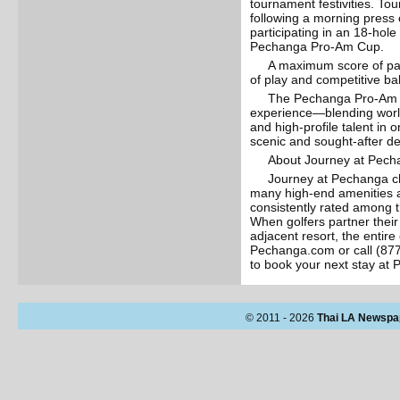
tournament festivities. Tou
following a morning press 
participating in an 18-hole
Pechanga Pro-Am Cup.
A maximum score of par
of play and competitive ba
The Pechanga Pro-Am c
experience—blending world-
and high-profile talent in 
scenic and sought-after de
About Journey at Pech
Journey at Pechanga ch
many high-end amenities a
consistently rated among th
When golfers partner their 
adjacent resort, the entire
Pechanga.com or call (877
to book your next stay at
© 2011 - 2026
Thai LA Newspa